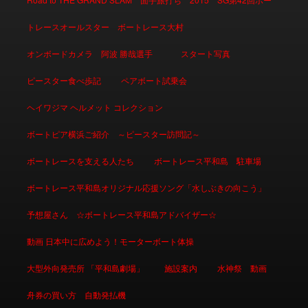
トレースオールスター ボートレース大村
オンボードカメラ 阿波 勝哉選手
スタート写真
ピースター食べ歩記
ペアボート試乗会
ヘイワジマ ヘルメット コレクション
ボートピア横浜ご紹介 ～ピースター訪問記～
ボートレースを支える人たち
ボートレース平和島 駐車場
ボートレース平和島オリジナル応援ソング「水しぶきの向こう」
予想屋さん ☆ボートレース平和島アドバイザー☆
動画 日本中に広めよう！モーターボート体操
大型外向発売所 「平和島劇場」
施設案内
水神祭 動画
舟券の買い方 自動発払機