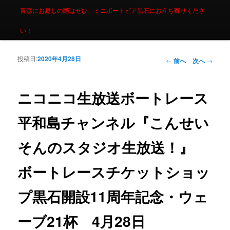
青森にお越しの際はぜひ、ミニボートピア黒石にお立ち寄りくださ
い！
投稿日:
2020年4月28日
投稿ナビゲーシ
←
前へ
次へ
→
ョン
ニコニコ生放送ボートレース
平和島チャンネル『こんせい
そんのスタジオ生放送！』
ボートレースチケットショッ
プ黒石開設11周年記念・ウェ
ーブ21杯 4月28日