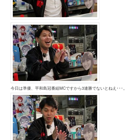
今日は準優、平和島冠番組MCですから3連勝でないとねえ･･･。