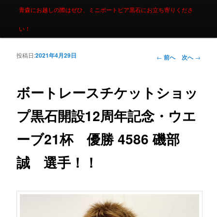
青森にお越しの際はぜひ、ミニボートピア黒石にお立ち寄りくださ
い！
投稿日:
2021年4月29日
投稿ナビゲーシ
←
前へ
次へ
→
ョン
ボートレースチケットショッ
プ黒石開設12周年記念・ウエ
ーブ21杯 優勝 4586 磯部
誠 選手！！