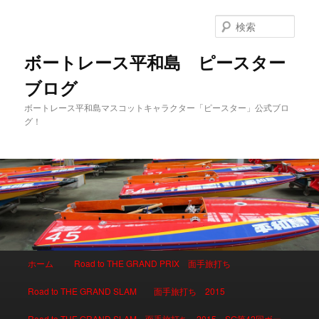
検
索
ボートレース平和島 ピースター
ブログ
ボートレース平和島マスコットキャラクター「ピースター」公式ブロ
グ！
メインメニュー
ホーム
Road to THE GRAND PRIX 面手旅打ち
メインコンテンツへ移動
サブコンテンツへ移動
Road to THE GRAND SLAM 面手旅打ち 2015
Road to THE GRAND SLAM 面手旅打ち 2015 SG第42回ボー