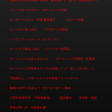
トレースオールスター ボートレース大村
オンボードカメラ 阿波 勝哉選手
スタート写真
ピースター食べ歩記
ペアボート試乗会
ヘイワジマ ヘルメット コレクション
ボートピア横浜ご紹介 ～ピースター訪問記～
ボートレースを支える人たち
ボートレース平和島 駐車場
ボートレース平和島オリジナル応援ソング「水しぶきの向こう」
予想屋さん ☆ボートレース平和島アドバイザー☆
動画 日本中に広めよう！モーターボート体操
大型外向発売所 「平和島劇場」
施設案内
水神祭 動画
舟券の買い方 自動発払機