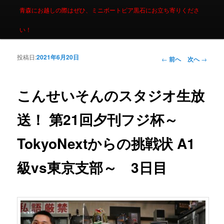
青森にお越しの際はぜひ、ミニボートピア黒石にお立ち寄りくださ
い！
投稿日:
2021年6月20日
投稿ナビゲーシ
←
前へ
次へ
→
ョン
こんせいそんのスタジオ生放
送！ 第21回夕刊フジ杯～
TokyoNextからの挑戦状 A1
級vs東京支部～ 3日目