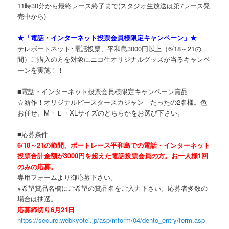
11時30分から最終レース終了まで(スタジオ生放送は第7レース発
売中から)
★「電話・インターネット投票会員様限定キャンペーン」★
テレボートネット･電話投票、平和島3000円以上（6/18～21の
間）ご購入の方を対象にニコ生オリジナルグッズが当るキャンペ
ーンを実施！！
■電話・インターネット投票会員様限定キャンペーン賞品
☆新作！オリジナルピースタースカジャン たったの2名様。色
お任せ。M・Ｌ・XLサイズのどちらかをお選び下さい。
■応募条件
6/18～21の節間、ボートレース平和島での電話・インターネット
投票合計金額が3000円を超えた電話投票会員の方。お一人様1回
のみの応募。
専用フォームより御応募下さい。
※希望賞品名欄にご希望の賞品名をご入力下さい。応募者多数の
場合は抽選。
応募締切り6月21日
https://secure.webkyotei.jp/asp/mform/04/dento_entry/form.asp