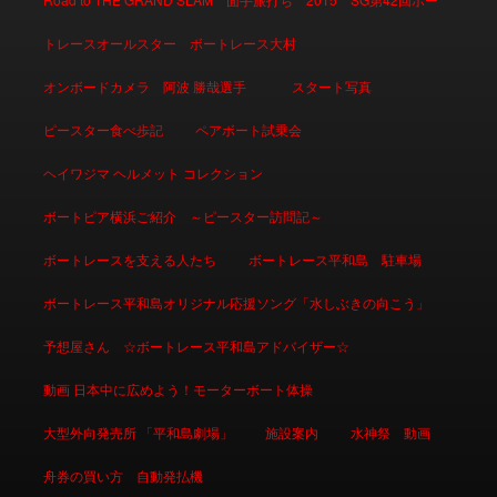
トレースオールスター ボートレース大村
オンボードカメラ 阿波 勝哉選手
スタート写真
ピースター食べ歩記
ペアボート試乗会
ヘイワジマ ヘルメット コレクション
ボートピア横浜ご紹介 ～ピースター訪問記～
ボートレースを支える人たち
ボートレース平和島 駐車場
ボートレース平和島オリジナル応援ソング「水しぶきの向こう」
予想屋さん ☆ボートレース平和島アドバイザー☆
動画 日本中に広めよう！モーターボート体操
大型外向発売所 「平和島劇場」
施設案内
水神祭 動画
舟券の買い方 自動発払機