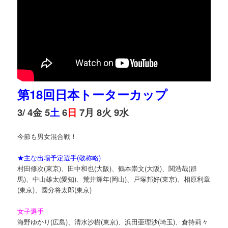
第18回日本トーターカップ
3/ 4金 5
土
6
日
7月 8火 9水
今節も男女混合戦！
★主な出場予定選手(敬称略)
村田修次(東京)、田中和也(大阪)、鶴本崇文(大阪)、関浩哉(群
馬)、中山雄太(愛知)、荒井輝年(岡山)、戸塚邦好(東京)、相原利章
(東京)、國分将太郎(東京)
女子選手
海野ゆかり(広島)、清水沙樹(東京)、浜田亜理沙(埼玉)、倉持莉々