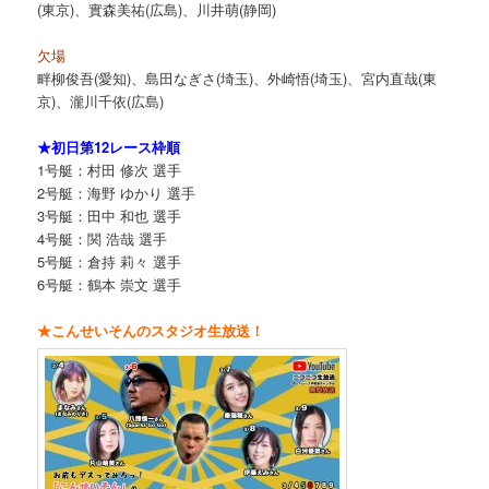
(東京)、實森美祐(広島)、川井萌(静岡)
欠場
畔柳俊吾(愛知)、島田なぎさ(埼玉)、外崎悟(埼玉)、宮内直哉(東
京)、瀧川千依(広島)
★初日第12レース枠順
1号艇：村田 修次 選手
2号艇：海野 ゆかり 選手
3号艇：田中 和也 選手
4号艇：関 浩哉 選手
5号艇：倉持 莉々 選手
6号艇：鶴本 崇文 選手
★こんせいそんのスタジオ生放送！