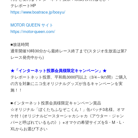
テレボートHP
https://www.boatrace.jp/bosyu/
MOTOR QUEEN サイト
https://motor-queen.com/
■放送時間
通常開催10時30分から最終レース終了まで(スタジオ生放送は第7
レース発売中から)
★「インターネット投票会員様限定キャンペーン」★
テレボートネット投票、平和島3000円以上（3/4～9の間）ご購入
の方を対象にニコ生オリジナルグッズが当るキャンペーンを実
施！！
■インターネット投票会員様限定キャンペーン賞品
☆オリジナル「ぼくたちふなぞこくん！」缶バッチ3名様。オマ
ケ付！(オリジナルピースターシャカシャカ《アウター・ジャン
パーと呼ばれているもの》）※オマケの希望サイズをS・M・L・
XLからお選び下さい