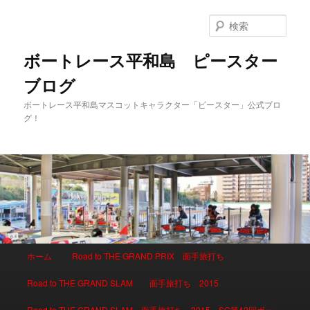
検
索
ボートレース平和島 ピースター
ブログ
ボートレース平和島マスコットキャラクター「ピースター」公式ブロ
グ！
メインメニュー
ホーム
Road to THE GRAND PRIX 面手旅打ち
メインコンテンツへ移動
サブコンテンツへ移動
Road to THE GRAND SLAM 面手旅打ち 2015
Road to THE GRAND SLAM 面手旅打ち 2015 SG第42回ボー