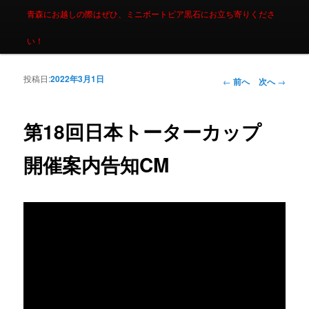
青森にお越しの際はぜひ、ミニボートピア黒石にお立ち寄りくださ
い！
投稿日:
2022年3月1日
投稿ナビゲーシ
←
前へ
次へ
→
ョン
第18回日本トーターカップ
開催案内告知CM