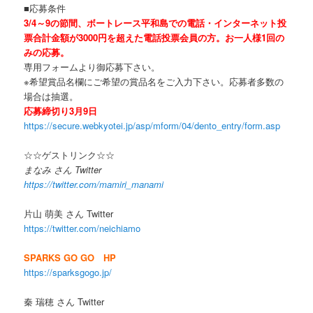
■応募条件
3/4～9の節間、ボートレース平和島での電話・インターネット投
票合計金額が3000円を超えた電話投票会員の方。お一人様1回の
みの応募。
専用フォームより御応募下さい。
※希望賞品名欄にご希望の賞品名をご入力下さい。応募者多数の
場合は抽選。
応募締切り3
月9日
https://secure.webkyotei.jp/asp/mform/04/dento_entry/form.asp
☆☆ゲストリンク☆☆
まなみ さん Twitter
https://twitter.com/mamiri_manami
片山 萌美 さん Twitter
https://twitter.com/neichiamo
SPARKS GO GO HP
https://sparksgogo.jp/
秦 瑞穂 さん Twitter