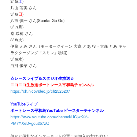
3/ 5(
土
)
片山 萌美 さん
3/ 6(
日
)
八熊 慎一 さん(Sparks Go Go)
3/ 7(月)
秦 瑞穂 さん
3/ 8(火)
伊藤 えみ さん（モータークイーン 大森 とあ 役・大森 とあ キャ
ラクターソング『スミレ』歌唱)
3/ 9(水)
白河 優菜 さん
☆レースライブ＆スタジオ生放送☆
ニコニコ生放送ボートレース平和島チャンネル
https://ch.nicovideo.jp/ch2525207
YouTubeライブ
ボートレース平和島YouTube ピースターチャンネル
https://www.youtube.com/channel/UCjwK26-
PM7YXeDvgcu257zQ
何かと便利なインターネット投票！未加入の方はぜひ！