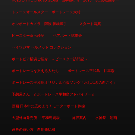
トレースオールスター ボートレース大村
オンボードカメラ 阿波 勝哉選手
スタート写真
ピースター食べ歩記
ペアボート試乗会
ヘイワジマ ヘルメット コレクション
ボートピア横浜ご紹介 ～ピースター訪問記～
ボートレースを支える人たち
ボートレース平和島 駐車場
ボートレース平和島オリジナル応援ソング「水しぶきの向こう」
予想屋さん ☆ボートレース平和島アドバイザー☆
動画 日本中に広めよう！モーターボート体操
大型外向発売所 「平和島劇場」
施設案内
水神祭 動画
舟券の買い方 自動発払機