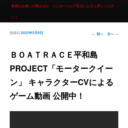
青森にお越しの際はぜひ、ミニボートピア黒石にお立ち寄りくださ
い！
投稿日:
2022年3月9日
投稿ナビゲーシ
←
前へ
次へ
→
ョン
ＢＯＡＴＲＡＣＥ平和島
PROJECT「モータークイー
ン」 キャラクターCVによる
ゲーム動画 公開中！