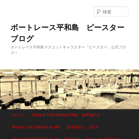
検
索
ボートレース平和島 ピースター
ブログ
ボートレース平和島マスコットキャラクター「ピースター」公式ブロ
グ！
メインメニュー
ホーム
Road to THE GRAND PRIX 面手旅打ち
メインコンテンツへ移動
サブコンテンツへ移動
Road to THE GRAND SLAM 面手旅打ち 2015
Road to THE GRAND SLAM 面手旅打ち 2015 SG第42回ボー