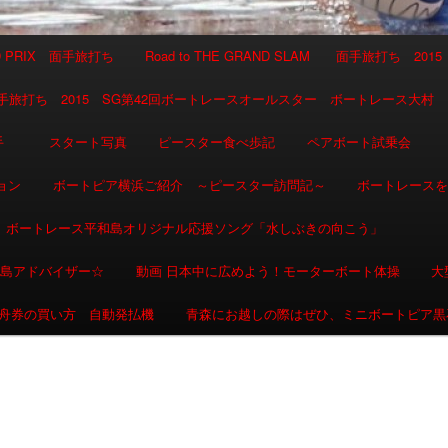
AND PRIX 面手旅打ち
Road to THE GRAND SLAM 面手旅打ち 2015
SLAM 面手旅打ち 2015 SG第42回ボートレースオールスター ボートレース大村
選手
スタート写真
ピースター食べ歩記
ペアボート試乗会
ョン
ボートピア横浜ご紹介 ～ピースター訪問記～
ボートレース
ボートレース平和島オリジナル応援ソング「水しぶきの向こう」
和島アドバイザー☆
動画 日本中に広めよう！モーターボート体操
大
舟券の買い方 自動発払機
青森にお越しの際はぜひ、ミニボートピア黒