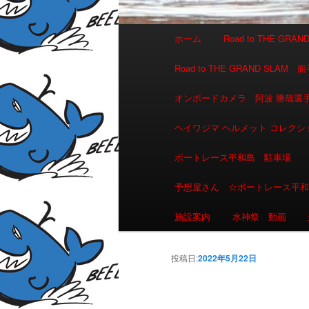
メインメニュー
ホーム
Road to THE GR
メインコンテンツへ移動
サブコンテンツへ移動
Road to THE GRAND 
オンボードカメラ 阿波 勝哉
ヘイワジマ ヘルメット コレクシ
ボートレース平和島 駐車場
予想屋さん ☆ボートレース平
施設案内
水神祭 動画
投稿日:
2022年5月22日