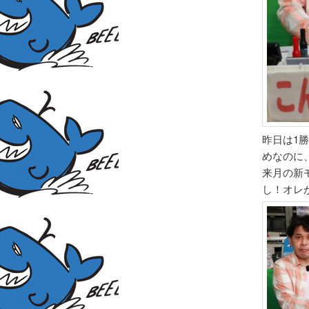
昨日は1
めなのに
来月の新
し！オレ