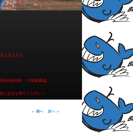
を支える人たち
型外向発売所 「平和島劇場」
石にお立ち寄りください！
投稿ナビゲー
←
前へ
次へ
→
ション