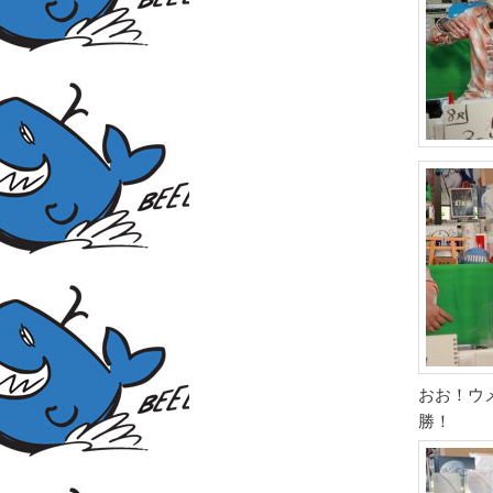
おお！ウ
勝！