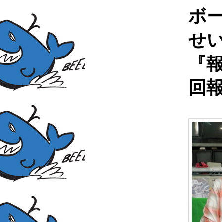
ボ
せ
『報
回報