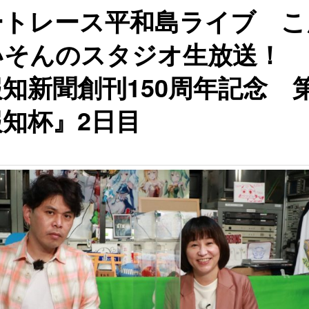
ートレース平和島ライブ こ
いそんのスタジオ生放送！
知新聞創刊150周年記念 第
知杯』2日目