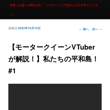
青森にお越しの際はぜひ、ミニボートピア黒石にお立ち寄りくださ
い！
投稿日:
2022年10月15日
投稿ナビゲーシ
←
前へ
次へ
→
ョン
【モータークイーンVTuber
が解説！】私たちの平和島！
#1