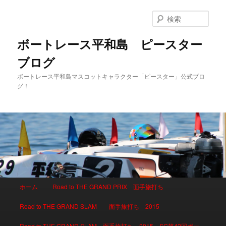
検
索
ボートレース平和島 ピースター
ブログ
ボートレース平和島マスコットキャラクター「ピースター」公式ブロ
グ！
メインメニュー
ホーム
Road to THE GRAND PRIX 面手旅打ち
メインコンテンツへ移動
サブコンテンツへ移動
Road to THE GRAND SLAM 面手旅打ち 2015
Road to THE GRAND SLAM 面手旅打ち 2015 SG第42回ボー