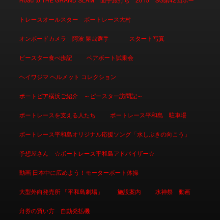
トレースオールスター ボートレース大村
オンボードカメラ 阿波 勝哉選手
スタート写真
ピースター食べ歩記
ペアボート試乗会
ヘイワジマ ヘルメット コレクション
ボートピア横浜ご紹介 ～ピースター訪問記～
ボートレースを支える人たち
ボートレース平和島 駐車場
ボートレース平和島オリジナル応援ソング「水しぶきの向こう」
予想屋さん ☆ボートレース平和島アドバイザー☆
動画 日本中に広めよう！モーターボート体操
大型外向発売所 「平和島劇場」
施設案内
水神祭 動画
舟券の買い方 自動発払機