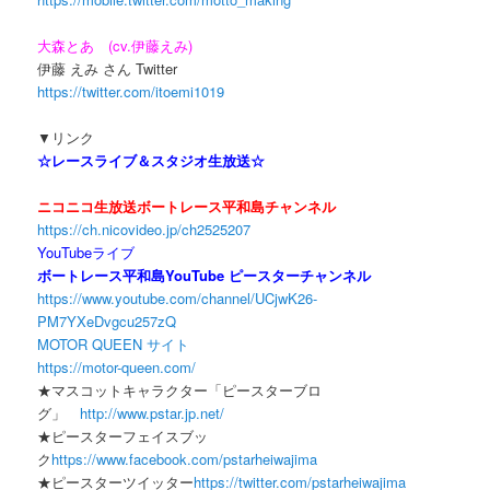
大森とあ (cv.伊藤えみ)
伊藤 えみ さん Twitter
https://twitter.com/itoemi1019
▼リンク
☆レースライブ＆スタジオ生放送☆
ニコニコ生放送ボートレース平和島チャンネル
https://ch.nicovideo.jp/ch2525207
YouTubeライブ
ボートレース平和島YouTube ピースターチャンネル
https://www.youtube.com/channel/UCjwK26-
PM7YXeDvgcu257zQ
MOTOR QUEEN サイト
https://motor-queen.com/
★マスコットキャラクター「ピースターブロ
グ」
http://www.pstar.jp.net/
★ピースターフェイスブッ
ク
https://www.facebook.com/pstarheiwajima
★ピースターツイッター
https://twitter.com/pstarheiwajima