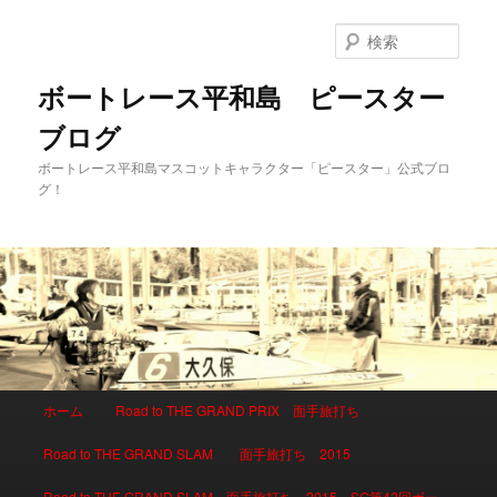
検
索
ボートレース平和島 ピースター
ブログ
ボートレース平和島マスコットキャラクター「ピースター」公式ブロ
グ！
メインメニュー
ホーム
Road to THE GRAND PRIX 面手旅打ち
メインコンテンツへ移動
サブコンテンツへ移動
Road to THE GRAND SLAM 面手旅打ち 2015
Road to THE GRAND SLAM 面手旅打ち 2015 SG第42回ボー