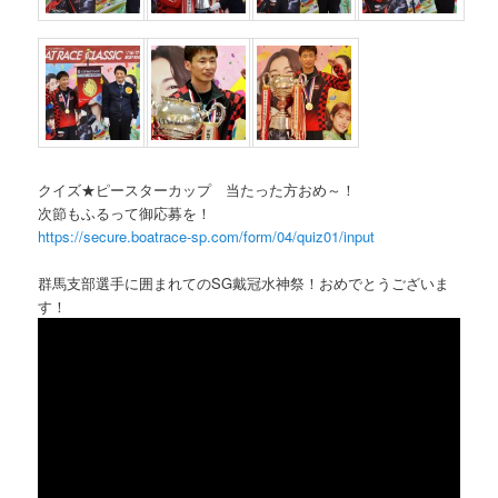
クイズ★ピースターカップ 当たった方おめ～！
次節もふるって御応募を！
https://secure.boatrace-sp.com/form/04/quiz01/input
群馬支部選手に囲まれてのSG戴冠水神祭！おめでとうございま
す！