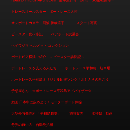
トレースオールスター ボートレース大村
オンボードカメラ 阿波 勝哉選手
スタート写真
ピースター食べ歩記
ペアボート試乗会
ヘイワジマ ヘルメット コレクション
ボートピア横浜ご紹介 ～ピースター訪問記～
ボートレースを支える人たち
ボートレース平和島 駐車場
ボートレース平和島オリジナル応援ソング「水しぶきの向こう」
予想屋さん ☆ボートレース平和島アドバイザー☆
動画 日本中に広めよう！モーターボート体操
大型外向発売所 「平和島劇場」
施設案内
水神祭 動画
舟券の買い方 自動発払機