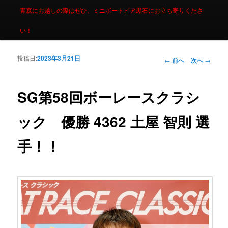
青森にお越しの際はぜひ、ミニボートピア黒石にお立ち寄りくださ
い！
投稿日:
2023年3月21日
投稿ナビゲーシ
←
前へ
次へ
→
ョン
SG第58回ボーレースクラシ
ック 優勝 4362 土屋 智則 選
手！！