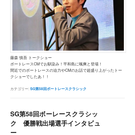
藤森 慎吾 トークショー
ボートレースCMでお馴染み！平和島に颯爽と登場！
間近でのボートレースの迫力やCMのお話で超盛り上がったトー
クショーでしたあ！！
カテゴリー:
SG第58回ボートレースクラシック
SG第58回ボーレースクラシッ
ク 優勝戦出場選手インタビュ
ー