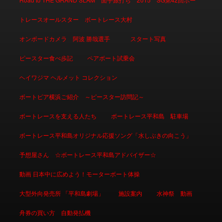
トレースオールスター ボートレース大村
オンボードカメラ 阿波 勝哉選手
スタート写真
ピースター食べ歩記
ペアボート試乗会
ヘイワジマ ヘルメット コレクション
ボートピア横浜ご紹介 ～ピースター訪問記～
ボートレースを支える人たち
ボートレース平和島 駐車場
ボートレース平和島オリジナル応援ソング「水しぶきの向こう」
予想屋さん ☆ボートレース平和島アドバイザー☆
動画 日本中に広めよう！モーターボート体操
大型外向発売所 「平和島劇場」
施設案内
水神祭 動画
舟券の買い方 自動発払機