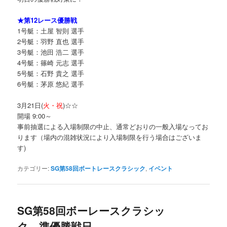
★第12レース優勝戦
1号艇：土屋 智則 選手
2号艇：羽野 直也 選手
3号艇：池田 浩二 選手
4号艇：篠崎 元志 選手
5号艇：石野 貴之 選手
6号艇：茅原 悠紀 選手
3月21日(
火・祝
)☆☆
開場 9:00～
事前抽選による入場制限の中止、通常どおりの一般入場なってお
ります（場内の混雑状況により入場制限を行う場合はございま
す)
カテゴリー:
SG第58回ボートレースクラシック
,
イベント
SG第58回ボーレースクラシッ
ク 準優勝戦日