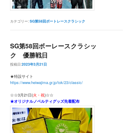
カテゴリー:
SG第58回ボートレースクラシック
SG第58回ボーレースクラシッ
ク 優勝戦日
投稿日:
2023年3月21日
★特設サイト
https://www.heiwajima.gr.jp/tok/23/classic/
☆☆3月21日(
火・祝
)☆☆
★オリジナルノベルティグッズ先着配布