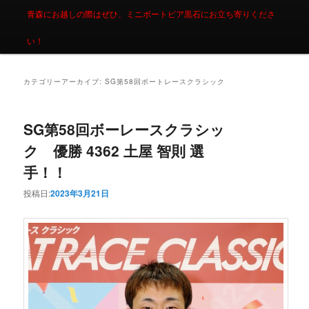
青森にお越しの際はぜひ、ミニボートピア黒石にお立ち寄りくださ
い！
カテゴリーアーカイブ:
SG第58回ボートレースクラシック
SG第58回ボーレースクラシッ
ク 優勝 4362 土屋 智則 選
手！！
投稿日:
2023年3月21日