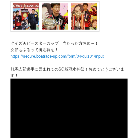
クイズ★ピースターカップ 当たった方おめ～！
次節もふるって御応募を！
https://secure.boatrace-sp.com/form/04/quiz01/input
群馬支部選手に囲まれてのSG戴冠水神祭！おめでとうございま
す！