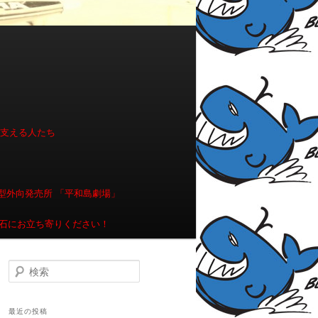
を支える人たち
型外向発売所 「平和島劇場」
石にお立ち寄りください！
検索
最近の投稿