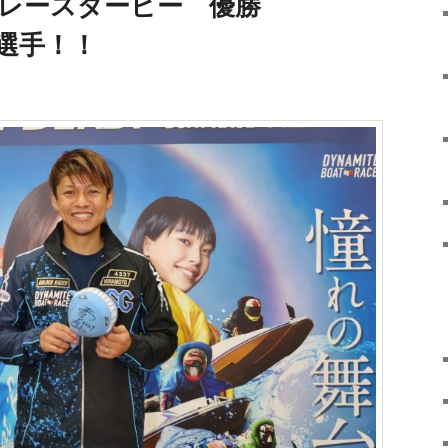
ートレースダービー 優勝
 選手！！