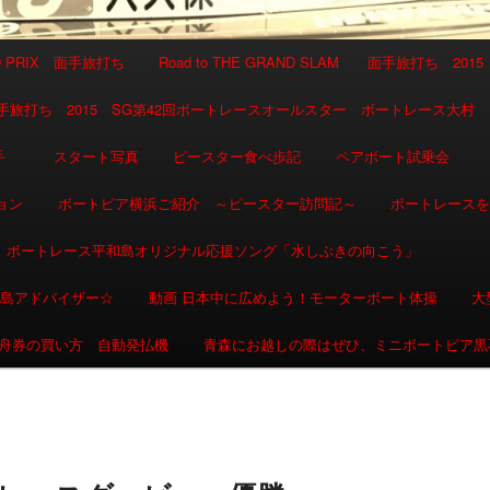
AND PRIX 面手旅打ち
Road to THE GRAND SLAM 面手旅打ち 2015
SLAM 面手旅打ち 2015 SG第42回ボートレースオールスター ボートレース大村
選手
スタート写真
ピースター食べ歩記
ペアボート試乗会
ョン
ボートピア横浜ご紹介 ～ピースター訪問記～
ボートレース
ボートレース平和島オリジナル応援ソング「水しぶきの向こう」
和島アドバイザー☆
動画 日本中に広めよう！モーターボート体操
大
舟券の買い方 自動発払機
青森にお越しの際はぜひ、ミニボートピア黒