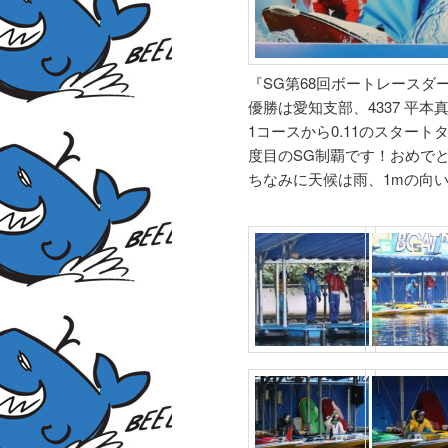
『SG第68回ボートレースダ
優勝は愛知支部、4337 平本
1コースから0.11のスター
度目のSG制覇です！おめで
ちなみに天候は雨、1mの向い