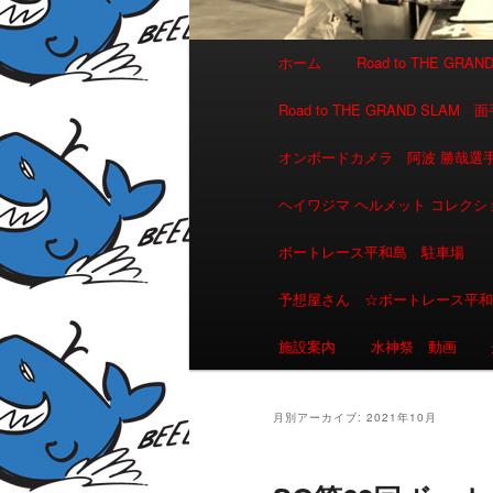
メインメニュー
ホーム
Road to THE GR
メインコンテンツへ移動
サブコンテンツへ移動
Road to THE GRAND 
オンボードカメラ 阿波 勝哉
ヘイワジマ ヘルメット コレクシ
ボートレース平和島 駐車場
予想屋さん ☆ボートレース平
施設案内
水神祭 動画
月別アーカイブ:
2021年10月