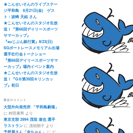
★こんせいそんのライブステー
ジ平和島 8月21日(金) ゲス
ト：波崎 天結 さん
★こんせいそんのスタジオ生放
送！『第66回デイリースポーツ
サマーカップ』
『auじぶん銀行賞』8/23(日)
SGボートレースメモリアル出場
選手壮行会トークショー
『第66回デイリースポーツサマ
ーカップ』場内イベント案内
★こんせいそんのスタジオ生放
送！『GⅢ第39回キリンカッ
プ』初日
最近のコメント
大型外向発売所 「平和島劇場」
に
村田康男
より
東京支部 2994 茂垣 達也 選手
ラストラン
に
茂垣朗子
より
予想屋さん「金ちゃん」
に
ピ