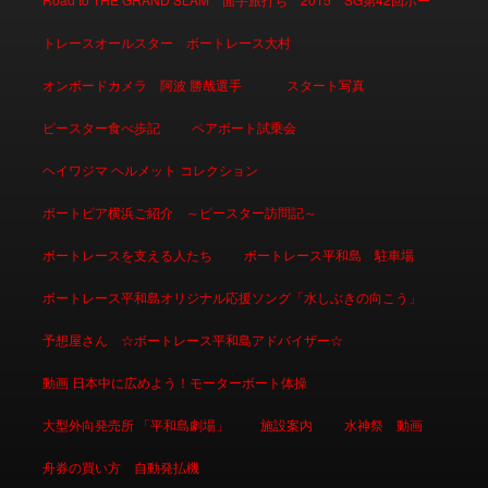
トレースオールスター ボートレース大村
オンボードカメラ 阿波 勝哉選手
スタート写真
ピースター食べ歩記
ペアボート試乗会
ヘイワジマ ヘルメット コレクション
ボートピア横浜ご紹介 ～ピースター訪問記～
ボートレースを支える人たち
ボートレース平和島 駐車場
ボートレース平和島オリジナル応援ソング「水しぶきの向こう」
予想屋さん ☆ボートレース平和島アドバイザー☆
動画 日本中に広めよう！モーターボート体操
大型外向発売所 「平和島劇場」
施設案内
水神祭 動画
舟券の買い方 自動発払機