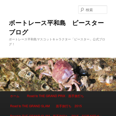
検
索
ボートレース平和島 ピースター
ブログ
ボートレース平和島マスコットキャラクター「ピースター」公式ブロ
グ！
メインメニュー
ホーム
Road to THE GRAND PRIX 面手旅打ち
メインコンテンツへ移動
サブコンテンツへ移動
Road to THE GRAND SLAM 面手旅打ち 2015
Road to THE GRAND SLAM 面手旅打ち 2015 SG第42回ボー