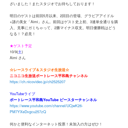
ざいました！またスタジオでお待ちしております！
明日のゲストは前回5月以来、2回目の登場、グラビアアイドル
+謎の美女「Aimi」さん。前回はゲスト史上初、3連単全通りを購
入、見事にガミちゃって、2勝マイナス収支。明日優勝戦はどう
なる！？必見！
★ゲスト予定
10/9(
土
)
Aimi さん
☆レースライブ＆スタジオ生放送☆
ニコニコ生放送ボートレース平和島チャンネル
https://ch.nicovideo.jp/ch2525207
YouTubeライブ
ボートレース平和島YouTube ピースターチャンネル
https://www.youtube.com/channel/UCjwK26-
PM7YXeDvgcu257zQ
何かと便利なインターネット投票！未加入の方はぜひ！