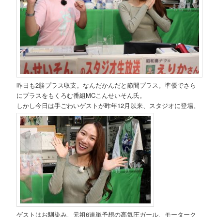
昨日も2勝プラス収支。なんだかんだと節間プラス。準優でさら
にプラスをもくろむ番組MCこんせいそん氏。
しかし今日は手ごわいゲストが昨年12月以来、スタジオに登場。
ゲストはお馴染み、元祖6連単予想の高気圧ガール、モーターク