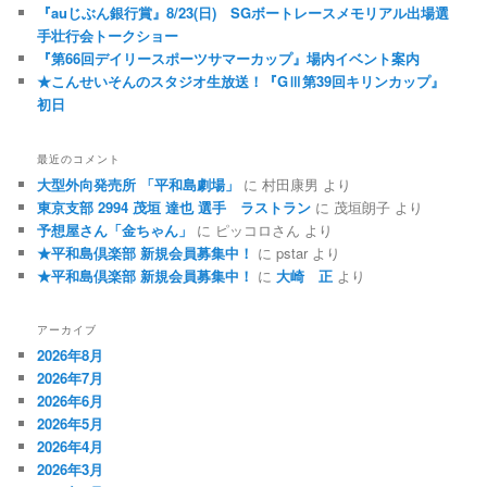
『auじぶん銀行賞』8/23(日) SGボートレースメモリアル出場選
手壮行会トークショー
『第66回デイリースポーツサマーカップ』場内イベント案内
★こんせいそんのスタジオ生放送！『GⅢ第39回キリンカップ』
初日
最近のコメント
大型外向発売所 「平和島劇場」
に
村田康男
より
東京支部 2994 茂垣 達也 選手 ラストラン
に
茂垣朗子
より
予想屋さん「金ちゃん」
に
ピッコロさん
より
★平和島倶楽部 新規会員募集中！
に
pstar
より
★平和島倶楽部 新規会員募集中！
に
大崎 正
より
アーカイブ
2026年8月
2026年7月
2026年6月
2026年5月
2026年4月
2026年3月