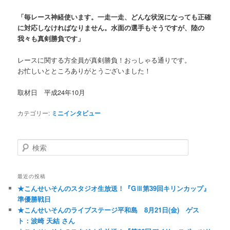
「毎レース神経使います。一走一走、どんな状況になっても正確
に対応しなければなりません。水面の選手もそうですが、陸の
我々も真剣勝負です」
レースに関する方全員が真剣勝負！おっしゃる通りです。
お忙しいとところありがとうございました！
取材日 平成24年10月
カテゴリー:
ミニインタビュー
検索
最近の投稿
★こんせいそんのスタジオ生放送！『GⅢ第39回キリンカップ』
準優勝戦日
★こんせいそんのライブステージ平和島 8月21日(金) ゲス
ト：波崎 天結 さん