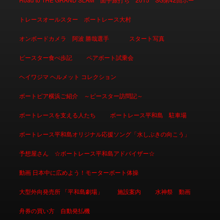
トレースオールスター ボートレース大村
オンボードカメラ 阿波 勝哉選手
スタート写真
ピースター食べ歩記
ペアボート試乗会
ヘイワジマ ヘルメット コレクション
ボートピア横浜ご紹介 ～ピースター訪問記～
ボートレースを支える人たち
ボートレース平和島 駐車場
ボートレース平和島オリジナル応援ソング「水しぶきの向こう」
予想屋さん ☆ボートレース平和島アドバイザー☆
動画 日本中に広めよう！モーターボート体操
大型外向発売所 「平和島劇場」
施設案内
水神祭 動画
舟券の買い方 自動発払機