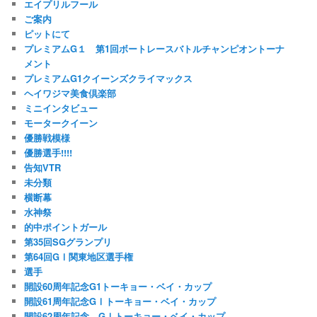
エイプリルフール
ご案内
ピットにて
プレミアムG１ 第1回ボートレースバトルチャンピオントーナ
メント
プレミアムG1クイーンズクライマックス
ヘイワジマ美食倶楽部
ミニインタビュー
モータークイーン
優勝戦模様
優勝選手!!!!
告知VTR
未分類
横断幕
水神祭
的中ポイントガール
第35回SGグランプリ
第64回GⅠ関東地区選手権
選手
開設60周年記念G1トーキョー・ベイ・カップ
開設61周年記念GⅠトーキョー・ベイ・カップ
開設62周年記念 GⅠトーキョー・ベイ・カップ