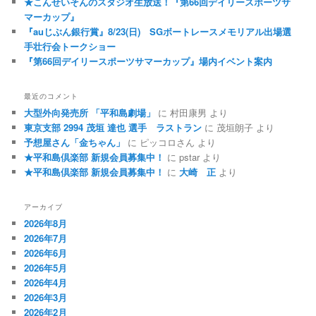
★こんせいそんのスタジオ生放送！『第66回デイリースポーツサ
マーカップ』
『auじぶん銀行賞』8/23(日) SGボートレースメモリアル出場選
手壮行会トークショー
『第66回デイリースポーツサマーカップ』場内イベント案内
最近のコメント
大型外向発売所 「平和島劇場」
に
村田康男
より
東京支部 2994 茂垣 達也 選手 ラストラン
に
茂垣朗子
より
予想屋さん「金ちゃん」
に
ピッコロさん
より
★平和島倶楽部 新規会員募集中！
に
pstar
より
★平和島倶楽部 新規会員募集中！
に
大崎 正
より
アーカイブ
2026年8月
2026年7月
2026年6月
2026年5月
2026年4月
2026年3月
2026年2月