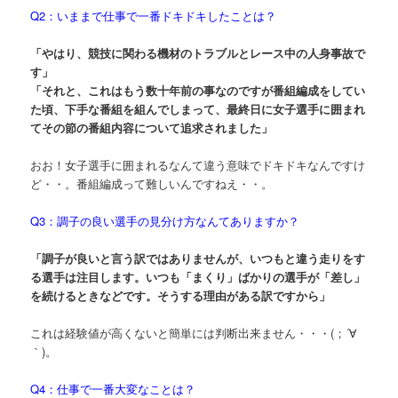
Q2：いままで仕事で一番ドキドキしたことは？
「やはり、競技に関わる機材のトラブルとレース中の人身事故で
す」
「それと、これはもう数十年前の事なのですが番組編成をしてい
た頃、下手な番組を組んでしまって、最終日に女子選手に囲まれ
てその節の番組内容について追求されました」
おお！女子選手に囲まれるなんて違う意味でドキドキなんですけ
ど・・。番組編成って難しいんですねえ・・。
Q3：調子の良い選手の見分け方なんてありますか？
「調子が良いと言う訳ではありませんが、いつもと違う走りをす
る選手は注目します。いつも「まくり」ばかりの選手が「差し」
を続けるときなどです。そうする理由がある訳ですから」
これは経験値が高くないと簡単には判断出来ません・・・(；´∀
｀)。
Q4：仕事で一番大変なことは？