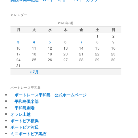
カレンダー
2026年8月
月
火
水
木
金
土
日
1
2
3
4
5
6
7
8
9
10
11
12
13
14
15
16
17
18
19
20
21
22
23
24
25
26
27
28
29
30
31
« 7月
ボートレース平和島
ボートレース平和島 公式ホームページ
平和島倶楽部
平和島劇場
オラレ上越
ボートピア横浜
ボートピア河辺
ミニボートピア黒石