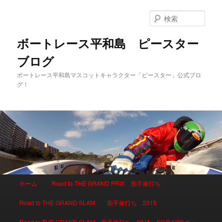
検
索
ボートレース平和島 ピースター
ブログ
ボートレース平和島マスコットキャラクター「ピースター」公式ブロ
グ！
メインメニュー
ホーム
Road to THE GRAND PRIX 面手旅打ち
メインコンテンツへ移動
サブコンテンツへ移動
Road to THE GRAND SLAM 面手旅打ち 2015
Road to THE GRAND SLAM 面手旅打ち 2015 SG第42回ボー