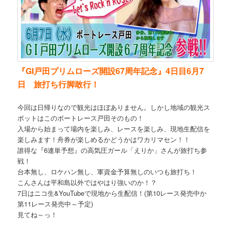
『GI戸田プリムローズ開設67周年記念』4日目6月7
日 旅打ち行脚敢行！
今回は日帰りなので観光はほぼありません。しかし地域の観光ス
ポットはこのボートレース戸田そのもの！
入場から始まって場内を楽しみ、レースを楽しみ、現地生配信を
楽しみます！舟券が楽しめるかどうかはワカリマセン！！
誰得な『6連単予想』の高気圧ガール「えりか」さんが旅打ち参
戦！
台本無し、ロケハン無し、軍資金予算無しのいつも旅打ち！
こんさんは平和島以外ではやはり強いのか！？
7日はニコ生&YouTubeで現地から生配信！(第10レース発売中か
第11レース発売中～予定)
見てね～っ！