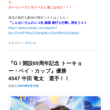
ス。
ボートレースビギナーさん達にはぜひ！！！
過去の旅打ち配信の再生リストはこちら！
『こんせいそんのニコ生 諸国 旅打ち行脚』再生リスト
https://www.youtube.com/playlist?
list=PLAnP1RcfyCOoHg35m1Gq1GRmlUrJJ9ybG
カテゴリー:
イベント
『GⅠ開設69周年記念 トーキョ
ー・ベイ・カップ』優勝
4547 中田 竜太 選手！！
投稿日:
2023年5月19日