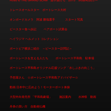
トレースオールスター ボートレース大村
オンボードカメラ 阿波 勝哉選手
スタート写真
ピースター食べ歩記
ペアボート試乗会
ヘイワジマ ヘルメット コレクション
ボートピア横浜ご紹介 ～ピースター訪問記～
ボートレースを支える人たち
ボートレース平和島 駐車場
ボートレース平和島オリジナル応援ソング「水しぶきの向こう」
予想屋さん ☆ボートレース平和島アドバイザー☆
動画 日本中に広めよう！モーターボート体操
大型外向発売所 「平和島劇場」
施設案内
水神祭 動画
舟券の買い方 自動発払機