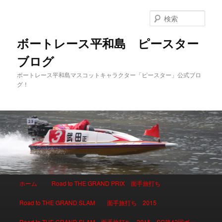
検
索
ボートレース平和島 ピースター
ブログ
ボートレース平和島マスコットキャラクター「ピースター」公式ブロ
グ！
メインメニュー
ホーム
Road to THE GRAND PRIX 面手旅打ち
メインコンテンツへ移動
サブコンテンツへ移動
Road to THE GRAND SLAM 面手旅打ち 2015
Road to THE GRAND SLAM 面手旅打ち 2015 SG第42回ボー