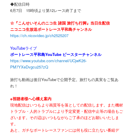
◆配信日時
6月7日 15時頃より第12レース終了まで
☆『こんせいそんのニコ生 諸国 旅打ち行脚』当日生配信
ニコニコ生放送ボートレース平和島チャンネル
https://ch.nicovideo.jp/ch2525207
YouTubeライブ
ボートレース平和島YouTube ピースターチャンネル
https://www.youtube.com/channel/UCjwK26-
PM7YXeDvgcu257zQ
旅打ち動画は後日YouTubeで公開予定。旅打ちの真実をご覧あ
れ！
※視聴者様へ心構え案内
現地配信はいつもより画質等を落としての配信します。また機材
トラブル・人的トラブルにより予定変更・配信中止等の場合もご
ざいます。その辺はいつもながらご了承のほどお願いいたしま
す。
あと、ガチなボートレースファンには何も役に立たない番組デ