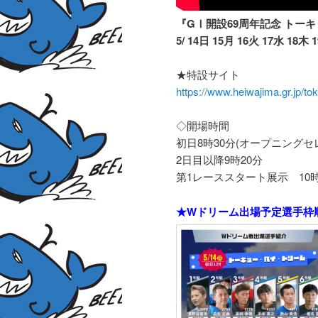
『GⅠ開設69周年記念 トー
5/ 14日 15月 16火 17水 18木 
★特設サイト
https://www.heiwajima.gr.jp/tok
◇開場時間
初日8時30分(オープニングセ
2日目以降9時20分
第1レーススタート展示 10時
★Wドリーム出場予定選手枠