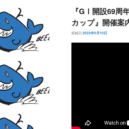
『GⅠ開設69周
カップ』開催案
投稿日:
2023年5月10日