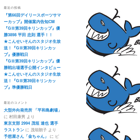
最近の投稿
『第66回デイリースポーツサマ
ーカップ』開催案内告知CM
『GⅢ第39回キリンカップ』優
勝3898 平田 忠則 選手！！
★こんせいそんのスタジオ生放
送！『GⅢ第39回キリンカッ
プ』優勝戦日
『GⅢ第39回キリンカップ』優
勝戦出場選手公開インタビュー
★こんせいそんのスタジオ生放
送！『GⅢ第39回キリンカッ
プ』準優勝戦日
最近のコメント
大型外向発売所 「平和島劇場」
に
村田康男
より
東京支部 2994 茂垣 達也 選手
ラストラン
に
茂垣朗子
より
予想屋さん「金ちゃん」
に
ピ