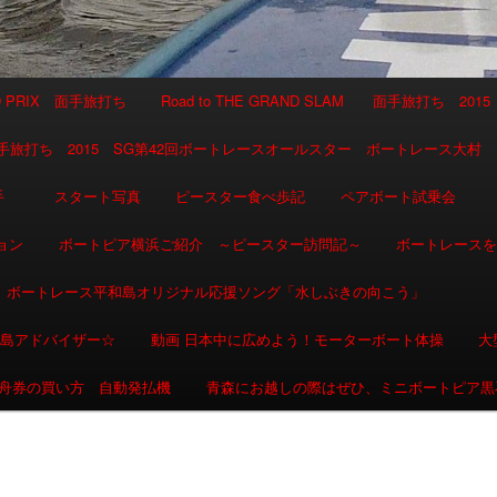
AND PRIX 面手旅打ち
Road to THE GRAND SLAM 面手旅打ち 2015
SLAM 面手旅打ち 2015 SG第42回ボートレースオールスター ボートレース大村
選手
スタート写真
ピースター食べ歩記
ペアボート試乗会
ョン
ボートピア横浜ご紹介 ～ピースター訪問記～
ボートレース
ボートレース平和島オリジナル応援ソング「水しぶきの向こう」
和島アドバイザー☆
動画 日本中に広めよう！モーターボート体操
大
舟券の買い方 自動発払機
青森にお越しの際はぜひ、ミニボートピア黒