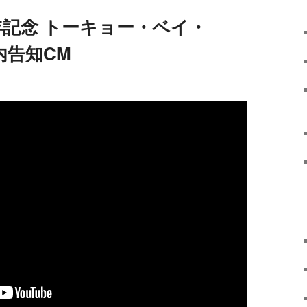
年記念 トーキョー・ベイ・
内告知CM