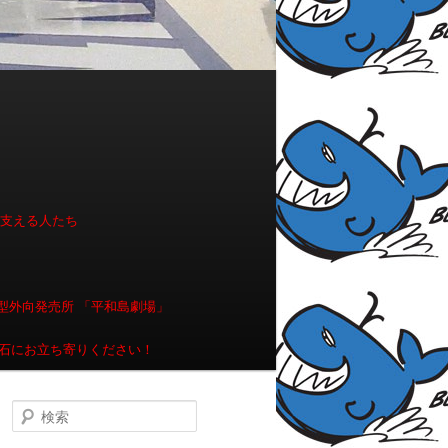
を支える人たち
型外向発売所 「平和島劇場」
石にお立ち寄りください！
検索