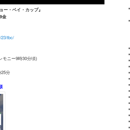
キョー・ベイ・カップ』
19金
/23/tbc/
レモニー9時30分頃)
25分
順