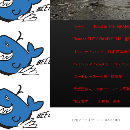
メインメニュー
ホーム
Road to THE GR
メインコンテンツへ移動
サブコンテンツへ移動
Road to THE GRAND 
オンボードカメラ 阿波 勝哉
ヘイワジマ ヘルメット コレクシ
ボートレース平和島 駐車場
予想屋さん ☆ボートレース平
施設案内
水神祭 動画
日別アーカイブ:
2023年5月10日