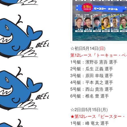
☆初日5月14日(
日
)
第12レース『トーキョー・
1号艇：濱野谷 憲吾 選手
2号艇：瓜生 正義 選手
3号艇：原田 幸哉 選手
4号艇：平本 真之 選手
5号艇：西山 貴浩 選手
6号艇：椎名 豊 選手
☆2日目5月15日(月)
★第12レース『ピースター・
1号艇：峰 竜太 選手