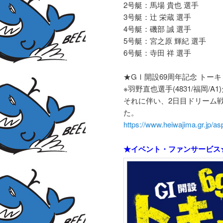
2号艇：馬場 貴也 選手
3号艇：辻 栄蔵 選手
4号艇：磯部 誠 選手
5号艇：宮之原 輝紀 選手
6号艇：寺田 祥 選手
★GⅠ開設69周年記念 トー
※羽野直也選手(4831/福岡/A1
それに伴い、2日目ドリーム
た。
https://www.heiwajima.gr.jp/
★イベント・ファンサービス