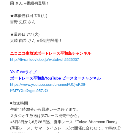
繭 さん ※番組初登場！
★準優勝戦日 7/6 (月)
吉野 史桜 さん
★最終日 7/7 (火)
大崎 由希 さん ※番組初登場！
ニコニコ生放送ボートレース平和島チャンネル
http://live.nicovideo.jp/watch/ch2525207
YouTubeライブ
ボートレース平和島YouTube ピースターチャンネル
https://www.youtube.com/channel/UCjwK26-
PM7YXeDvgcu257zQ
■放送時間
午前11時30分から最終レース終了まで。
スタジオ生放送は第7レース発売中から。
※5月3日から8月26日迄、夏季レース『Tokyo Afternoon Race』
(薄暮レース、サマータイムレース)の開催に合わせて、11時30分