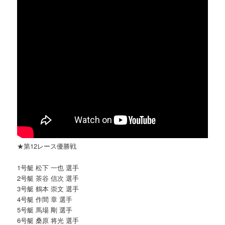
★第12レース優勝戦
1号艇 松下 一也 選手
2号艇 茶谷 信次 選手
3号艇 鶴本 崇文 選手
4号艇 作間 章 選手
5号艇 馬場 剛 選手
6号艇 桑原 将光 選手