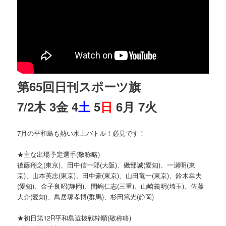
第65回日刊スポーツ旗
7/2木 3金 4
土
5
日
6月 7火
7月の平和島も熱い水上バトル！必見です！
★主な出場予定選手(敬称略)
後藤翔之(東京)、田中信一郎(大阪)、磯部誠(愛知)、一瀬明(東
京)、山本英志(東京)、田中豪(東京)、山田竜一(東京)、鈴木幸夫
(愛知)、金子良昭(静岡)、間嶋仁志(三重)、山崎義明(埼玉)、佐藤
大介(愛知)、鳥居塚孝博(群馬)、杉田篤光(静岡)
★初日第12R平和島選抜戦枠順(敬称略)