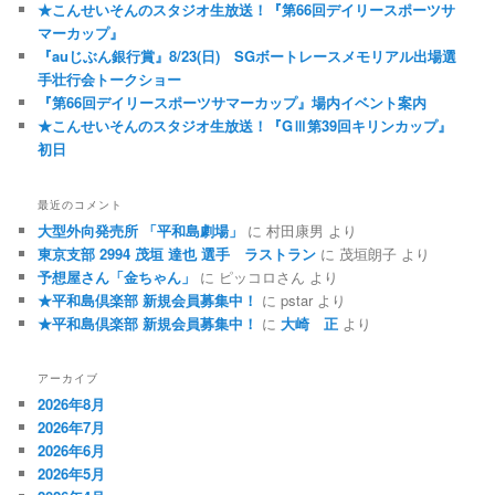
★こんせいそんのスタジオ生放送！『第66回デイリースポーツサ
マーカップ』
『auじぶん銀行賞』8/23(日) SGボートレースメモリアル出場選
手壮行会トークショー
『第66回デイリースポーツサマーカップ』場内イベント案内
★こんせいそんのスタジオ生放送！『GⅢ第39回キリンカップ』
初日
最近のコメント
大型外向発売所 「平和島劇場」
に
村田康男
より
東京支部 2994 茂垣 達也 選手 ラストラン
に
茂垣朗子
より
予想屋さん「金ちゃん」
に
ピッコロさん
より
★平和島倶楽部 新規会員募集中！
に
pstar
より
★平和島倶楽部 新規会員募集中！
に
大崎 正
より
アーカイブ
2026年8月
2026年7月
2026年6月
2026年5月