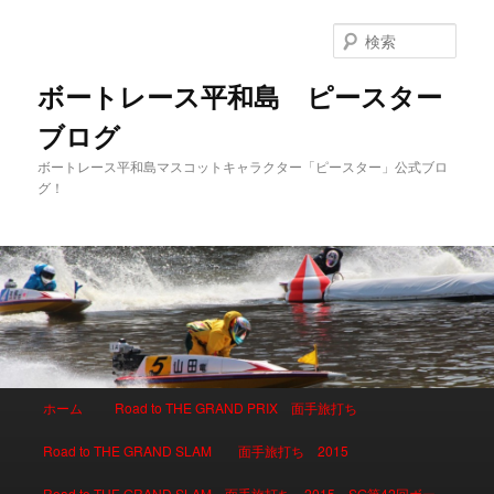
検
索
ボートレース平和島 ピースター
ブログ
ボートレース平和島マスコットキャラクター「ピースター」公式ブロ
グ！
メインメニュー
ホーム
Road to THE GRAND PRIX 面手旅打ち
メインコンテンツへ移動
サブコンテンツへ移動
Road to THE GRAND SLAM 面手旅打ち 2015
Road to THE GRAND SLAM 面手旅打ち 2015 SG第42回ボー