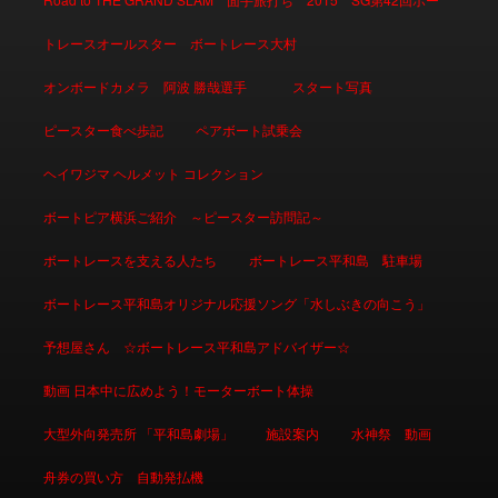
トレースオールスター ボートレース大村
オンボードカメラ 阿波 勝哉選手
スタート写真
ピースター食べ歩記
ペアボート試乗会
ヘイワジマ ヘルメット コレクション
ボートピア横浜ご紹介 ～ピースター訪問記～
ボートレースを支える人たち
ボートレース平和島 駐車場
ボートレース平和島オリジナル応援ソング「水しぶきの向こう」
予想屋さん ☆ボートレース平和島アドバイザー☆
動画 日本中に広めよう！モーターボート体操
大型外向発売所 「平和島劇場」
施設案内
水神祭 動画
舟券の買い方 自動発払機