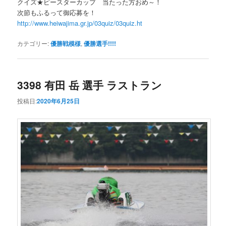
クイズ★ピースターカップ 当たった方おめ～！
次節もふるって御応募を！
http://www.heiwajima.gr.jp/03quiz/03quiz.ht
カテゴリー:
優勝戦模様
,
優勝選手!!!!
3398 有田 岳 選手 ラストラン
投稿日:
2020年6月25日