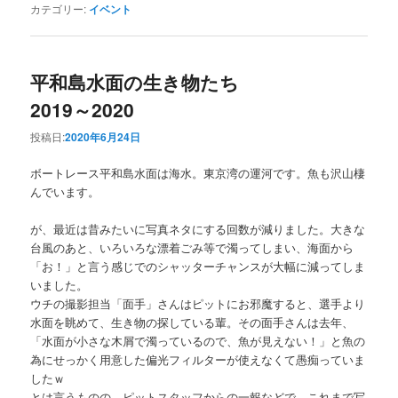
カテゴリー:
イベント
平和島水面の生き物たち
2019～2020
投稿日:
2020年6月24日
ボートレース平和島水面は海水。東京湾の運河です。魚も沢山棲
んでいます。
が、最近は昔みたいに写真ネタにする回数が減りました。大きな
台風のあと、いろいろな漂着ごみ等で濁ってしまい、海面から
「お！」と言う感じでのシャッターチャンスが大幅に減ってしま
いました。
ウチの撮影担当「面手」さんはピットにお邪魔すると、選手より
水面を眺めて、生き物の探している輩。その面手さんは去年、
「水面が小さな木屑で濁っているので、魚が見えない！」と魚の
為にせっかく用意した偏光フィルターが使えなくて愚痴っていま
したｗ
とは言うものの、ピットスタッフからの一報などで、これまで写