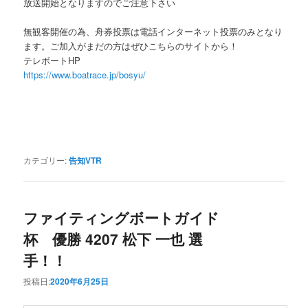
放送開始となりますのでご注意下さい
無観客開催の為、舟券投票は電話インターネット投票のみとなり
ます。ご加入がまだの方はぜひこちらのサイトから！
テレボートHP
https://www.boatrace.jp/bosyu/
カテゴリー:
告知VTR
ファイティングボートガイド
杯 優勝 4207 松下 一也 選
手！！
投稿日:
2020年6月25日