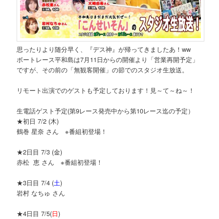
思ったりより随分早く、『デス神』が帰ってきましたあ！ww
ボートレース平和島は7月11日からの開催より「営業再開予定」
ですが、その前の「無観客開催」の節でのスタジオ生放送。
リモート出演でのゲストも予定しております！見～て～ね～！
生電話ゲスト予定(第9レース発売中から第10レース迄の予定）
★初日 7/2 (木)
鶴巻 星奈 さん ※番組初登場！
★2日目 7/3 (金)
赤松 恵 さん ※番組初登場！
★3日目 7/4 (
土
)
岩村 なちゅ さん
★4日目 7/5(
日
)