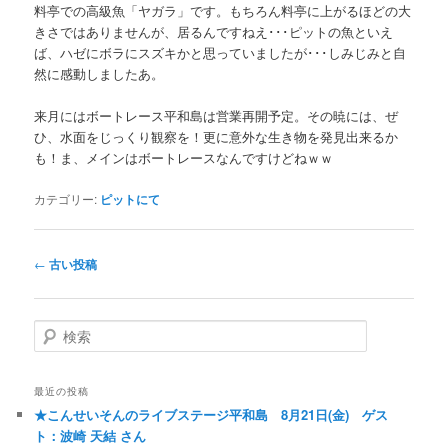
料亭での高級魚「ヤガラ」です。もちろん料亭に上がるほどの大
きさではありませんが、居るんですねえ･･･ピットの魚といえ
ば、ハゼにボラにスズキかと思っていましたが･･･しみじみと自
然に感動しましたあ。
来月にはボートレース平和島は営業再開予定。その暁には、ぜ
ひ、水面をじっくり観察を！更に意外な生き物を発見出来るか
も！ま、メインはボートレースなんですけどねｗｗ
カテゴリー:
ピットにて
投稿ナビゲーション
←
古い投稿
検索
最近の投稿
★こんせいそんのライブステージ平和島 8月21日(金) ゲス
ト：波崎 天結 さん