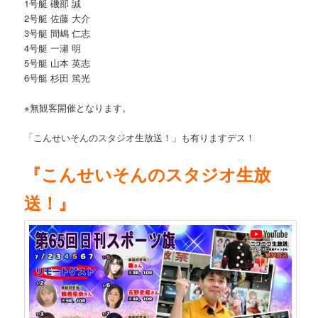
1号艇 磯部 誠
2号艇 佐藤 大介
3号艇 間嶋 仁志
4号艇 一瀬 明
5号艇 山本 英志
6号艇 杉田 篤光
※無観客開催となります。
「こんせいそんのスタジオ生放送！」も有りますデス！
『こんせいそんのスタジオ生放
送！』