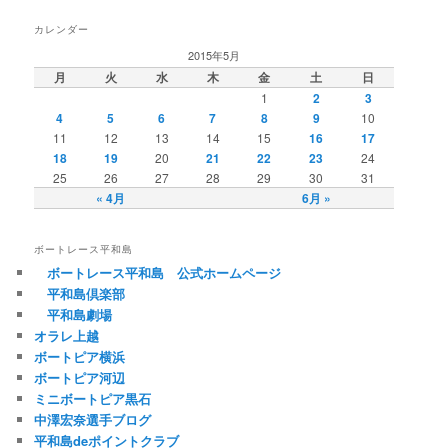
カレンダー
2015年5月
月
火
水
木
金
土
日
1
2
3
4
5
6
7
8
9
10
11
12
13
14
15
16
17
18
19
20
21
22
23
24
25
26
27
28
29
30
31
« 4月
6月 »
ボートレース平和島
ボートレース平和島 公式ホームページ
平和島倶楽部
平和島劇場
オラレ上越
ボートピア横浜
ボートピア河辺
ミニボートピア黒石
中澤宏奈選手ブログ
平和島deポイントクラブ