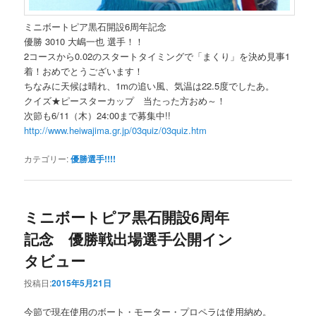
ミニボートピア黒石開設6周年記念
優勝 3010 大嶋一也 選手！！
2コースから0.02のスタートタイミングで「まくり」を決め見事1
着！おめでとうございます！
ちなみに天候は晴れ、1mの追い風、気温は22.5度でしたあ。
クイズ★ピースターカップ 当たった方おめ～！
次節も6/11（木）24:00まで募集中!!
http://www.heiwajima.gr.jp/03quiz/03quiz.htm
カテゴリー:
優勝選手!!!!
ミニボートピア黒石開設6周年
記念 優勝戦出場選手公開イン
タビュー
投稿日:
2015年5月21日
今節で現在使用のボート・モーター・プロペラは使用納め。