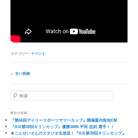
カテゴリー:
イベント
投稿ナビゲーション
←
古い投稿
検索
最近の投稿
『第66回デイリースポーツサマーカップ』開催案内告知CM
『GⅢ第39回キリンカップ』優勝3898 平田 忠則 選手！！
★こんせいそんのスタジオ生放送！『GⅢ第39回キリンカップ』