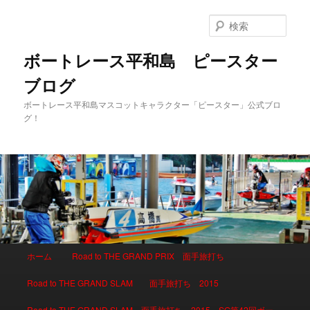
検
索
ボートレース平和島 ピースター
ブログ
ボートレース平和島マスコットキャラクター「ピースター」公式ブロ
グ！
メインメニュー
ホーム
Road to THE GRAND PRIX 面手旅打ち
メインコンテンツへ移動
サブコンテンツへ移動
Road to THE GRAND SLAM 面手旅打ち 2015
Road to THE GRAND SLAM 面手旅打ち 2015 SG第42回ボー