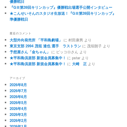
優勝戦日
『GⅢ第39回キリンカップ』優勝戦出場選手公開インタビュー
★こんせいそんのスタジオ生放送！『GⅢ第39回キリンカップ』
準優勝戦日
最近のコメント
大型外向発売所 「平和島劇場」
に
村田康男
より
東京支部 2994 茂垣 達也 選手 ラストラン
に
茂垣朗子
より
予想屋さん「金ちゃん」
に
ピッコロさん
より
★平和島倶楽部 新規会員募集中！
に
pstar
より
★平和島倶楽部 新規会員募集中！
に
大崎 正
より
アーカイブ
2026年8月
2026年7月
2026年6月
2026年5月
2026年4月
2026年3月
2026年2月
2026年1月