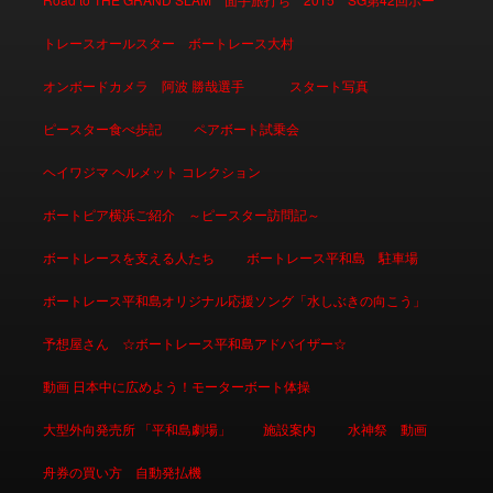
トレースオールスター ボートレース大村
オンボードカメラ 阿波 勝哉選手
スタート写真
ピースター食べ歩記
ペアボート試乗会
ヘイワジマ ヘルメット コレクション
ボートピア横浜ご紹介 ～ピースター訪問記～
ボートレースを支える人たち
ボートレース平和島 駐車場
ボートレース平和島オリジナル応援ソング「水しぶきの向こう」
予想屋さん ☆ボートレース平和島アドバイザー☆
動画 日本中に広めよう！モーターボート体操
大型外向発売所 「平和島劇場」
施設案内
水神祭 動画
舟券の買い方 自動発払機