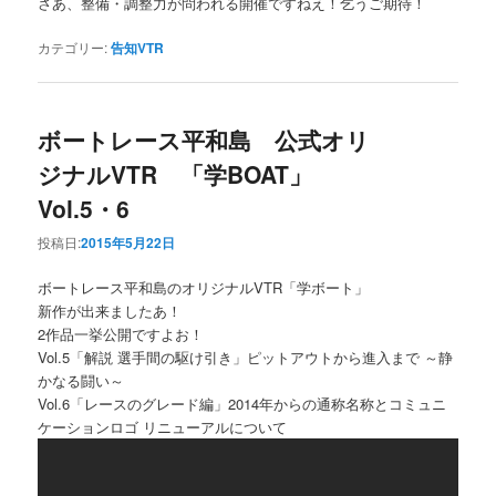
さあ、整備・調整力が問われる開催ですねえ！乞うご期待！
カテゴリー:
告知VTR
ボートレース平和島 公式オリ
ジナルVTR 「学BOAT」
Vol.5・6
投稿日:
2015年5月22日
ボートレース平和島のオリジナルVTR「学ボート」
新作が出来ましたあ！
2作品一挙公開ですよお！
Vol.5「解説 選手間の駆け引き」ピットアウトから進入まで ～静
かなる闘い～
Vol.6「レースのグレード編」2014年からの通称名称とコミュニ
ケーションロゴ リニューアルについて