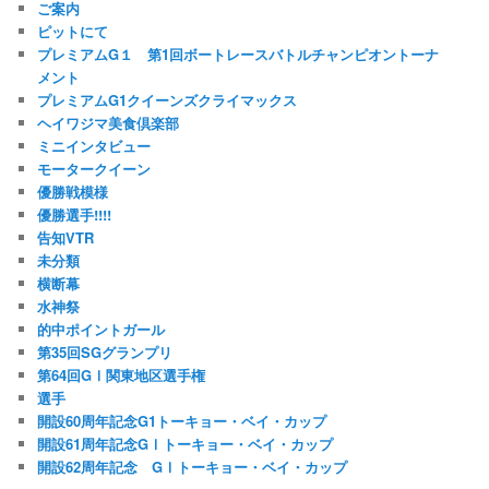
ご案内
ピットにて
プレミアムG１ 第1回ボートレースバトルチャンピオントーナ
メント
プレミアムG1クイーンズクライマックス
ヘイワジマ美食倶楽部
ミニインタビュー
モータークイーン
優勝戦模様
優勝選手!!!!
告知VTR
未分類
横断幕
水神祭
的中ポイントガール
第35回SGグランプリ
第64回GⅠ関東地区選手権
選手
開設60周年記念G1トーキョー・ベイ・カップ
開設61周年記念GⅠトーキョー・ベイ・カップ
開設62周年記念 GⅠトーキョー・ベイ・カップ