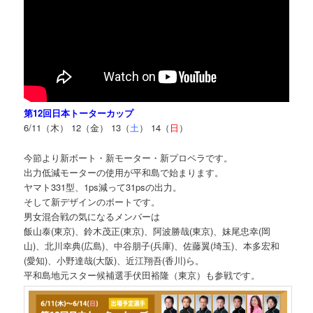
第12回日本トーターカップ
6/11（木） 12（金） 13（
土
） 14（
日
）
今節より新ボート・新モーター・新プロペラです。
出力低減モーターの使用が平和島で始まります。
ヤマト331型、1ps減って31psの出力。
そして新デザインのボートです。
男女混合戦の気になるメンバーは
飯山泰(東京)、鈴木茂正(東京)、阿波勝哉(東京)、妹尾忠幸(岡
山)、北川幸典(広島)、中谷朋子(兵庫)、佐藤翼(埼玉)、本多宏和
(愛知)、小野達哉(大阪)、近江翔吾(香川)ら。
平和島地元スター候補選手伏田裕隆（東京）も参戦です。