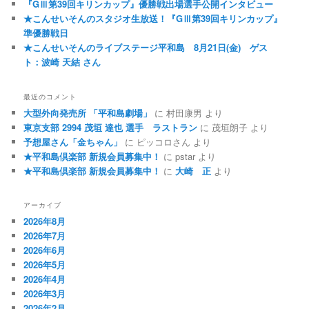
『GⅢ第39回キリンカップ』優勝戦出場選手公開インタビュー
★こんせいそんのスタジオ生放送！『GⅢ第39回キリンカップ』
準優勝戦日
★こんせいそんのライブステージ平和島 8月21日(金) ゲス
ト：波崎 天結 さん
最近のコメント
大型外向発売所 「平和島劇場」
に
村田康男
より
東京支部 2994 茂垣 達也 選手 ラストラン
に
茂垣朗子
より
予想屋さん「金ちゃん」
に
ピッコロさん
より
★平和島倶楽部 新規会員募集中！
に
pstar
より
★平和島倶楽部 新規会員募集中！
に
大崎 正
より
アーカイブ
2026年8月
2026年7月
2026年6月
2026年5月
2026年4月
2026年3月
2026年2月