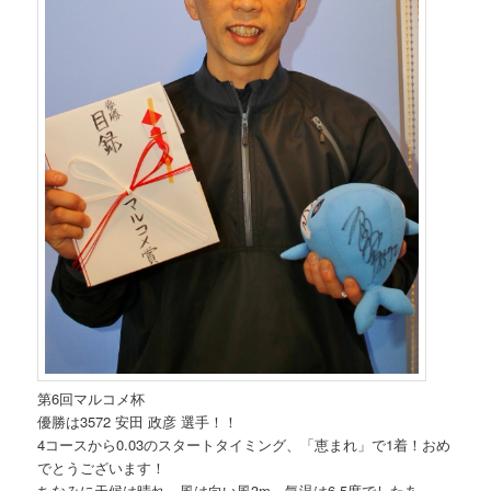
第6回マルコメ杯
優勝は3572 安田 政彦 選手！！
4コースから0.03のスタートタイミング、「恵まれ」で1着！おめ
でとうございます！
ちなみに天候は晴れ、風は向い風3m、気温は6.5度でしたあ。