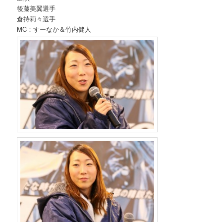
後藤美翼選手
倉持莉々選手
MC：すーなか＆竹内健人