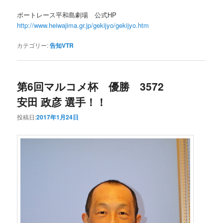
ボートレース平和島劇場 公式HP
http://www.heiwajima.gr.jp/gekijyo/gekijyo.htm
カテゴリー:
告知VTR
第6回マルコメ杯 優勝 3572
安田 政彦 選手！！
投稿日:
2017年1月24日