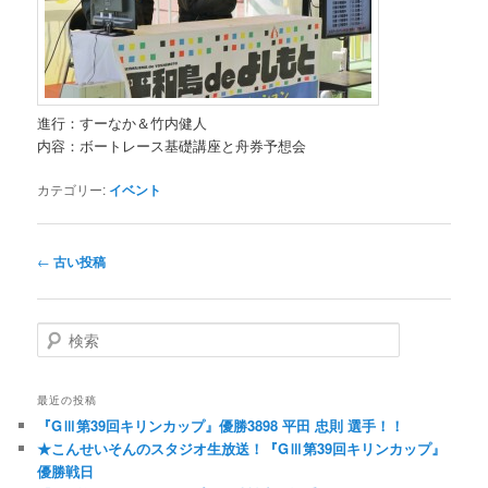
進行：すーなか＆竹内健人
内容：ボートレース基礎講座と舟券予想会
カテゴリー:
イベント
投稿ナビゲーション
←
古い投稿
検索
最近の投稿
『GⅢ第39回キリンカップ』優勝3898 平田 忠則 選手！！
★こんせいそんのスタジオ生放送！『GⅢ第39回キリンカップ』
優勝戦日