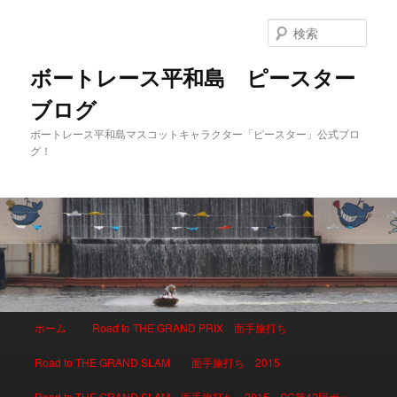
検
索
ボートレース平和島 ピースター
ブログ
ボートレース平和島マスコットキャラクター「ピースター」公式ブロ
グ！
メインメニュー
ホーム
Road to THE GRAND PRIX 面手旅打ち
メインコンテンツへ移動
サブコンテンツへ移動
Road to THE GRAND SLAM 面手旅打ち 2015
Road to THE GRAND SLAM 面手旅打ち 2015 SG第42回ボー