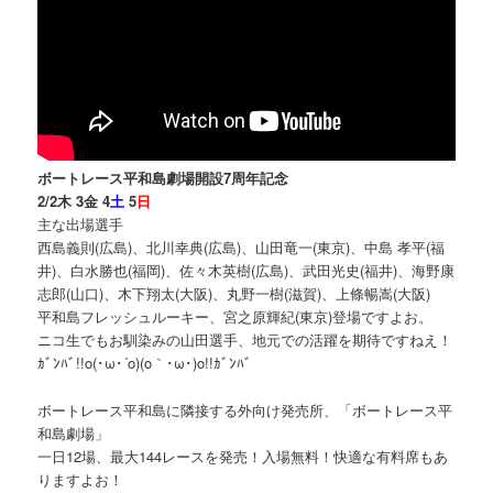
ボートレース平和島劇場開設7周年記念
2/2木 3金 4
土
5
日
主な出場選手
西島義則(広島)、北川幸典(広島)、山田竜一(東京)、中島 孝平(福
井)、白水勝也(福岡)、佐々木英樹(広島)、武田光史(福井)、海野康
志郎(山口)、木下翔太(大阪)、丸野一樹(滋賀)、上條暢嵩(大阪)
平和島フレッシュルーキー、宮之原輝紀(東京)登場ですよお。
ニコ生でもお馴染みの山田選手、地元での活躍を期待ですねえ！
ｶﾞﾝﾊﾞ!!o(･ω･´o)(o｀･ω･)o!!ｶﾞﾝﾊﾞ
ボートレース平和島に隣接する外向け発売所、「ボートレース平
和島劇場」
一日12場、最大144レースを発売！入場無料！快適な有料席もあ
りますよお！