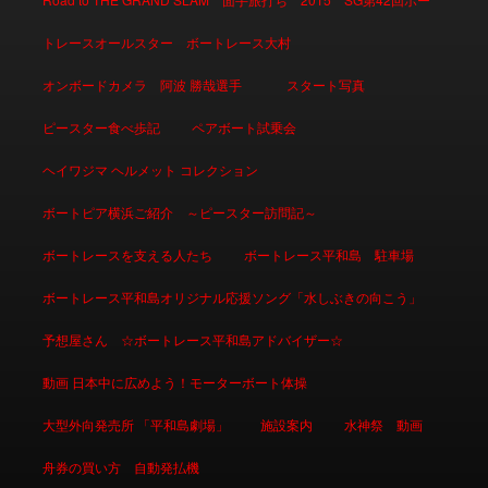
トレースオールスター ボートレース大村
オンボードカメラ 阿波 勝哉選手
スタート写真
ピースター食べ歩記
ペアボート試乗会
ヘイワジマ ヘルメット コレクション
ボートピア横浜ご紹介 ～ピースター訪問記～
ボートレースを支える人たち
ボートレース平和島 駐車場
ボートレース平和島オリジナル応援ソング「水しぶきの向こう」
予想屋さん ☆ボートレース平和島アドバイザー☆
動画 日本中に広めよう！モーターボート体操
大型外向発売所 「平和島劇場」
施設案内
水神祭 動画
舟券の買い方 自動発払機