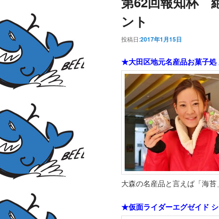
第62回報知杯 
ント
投稿日:
2017年1月15日
★大田区地元名産品お菓子処
大森の名産品と言えば「海苔
★仮面ライダーエグゼイド 