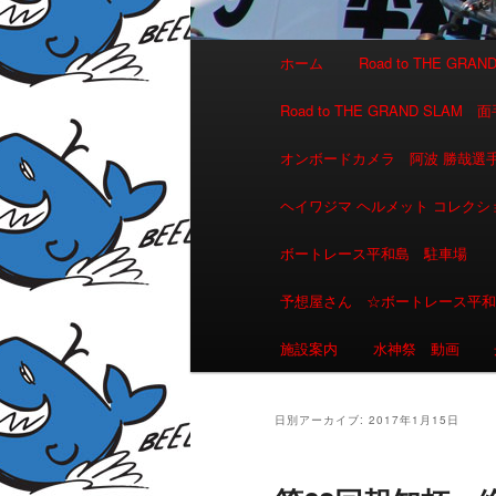
メインメニュー
ホーム
Road to THE GR
メインコンテンツへ移動
サブコンテンツへ移動
Road to THE GRAND 
オンボードカメラ 阿波 勝哉
ヘイワジマ ヘルメット コレクシ
ボートレース平和島 駐車場
予想屋さん ☆ボートレース平
施設案内
水神祭 動画
日別アーカイブ:
2017年1月15日