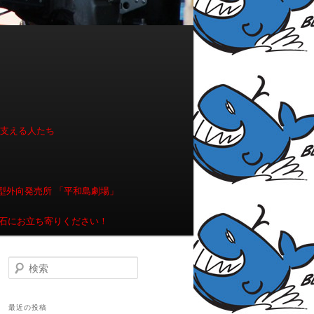
を支える人たち
型外向発売所 「平和島劇場」
石にお立ち寄りください！
検索
最近の投稿