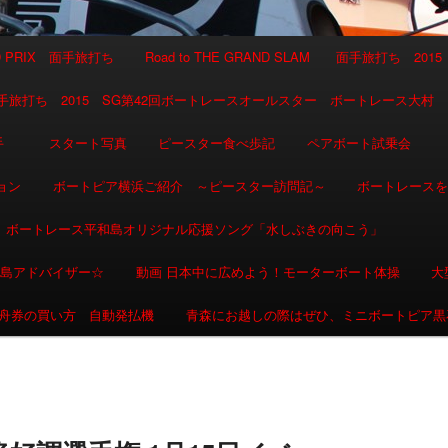
AND PRIX 面手旅打ち
Road to THE GRAND SLAM 面手旅打ち 2015
SLAM 面手旅打ち 2015 SG第42回ボートレースオールスター ボートレース大村
選手
スタート写真
ピースター食べ歩記
ペアボート試乗会
ョン
ボートピア横浜ご紹介 ～ピースター訪問記～
ボートレース
ボートレース平和島オリジナル応援ソング「水しぶきの向こう」
和島アドバイザー☆
動画 日本中に広めよう！モーターボート体操
大
舟券の買い方 自動発払機
青森にお越しの際はぜひ、ミニボートピア黒