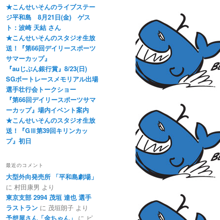
★こんせいそんのライブステー
ジ平和島 8月21日(金) ゲス
ト：波崎 天結 さん
★こんせいそんのスタジオ生放
送！『第66回デイリースポーツ
サマーカップ』
『auじぶん銀行賞』8/23(日)
SGボートレースメモリアル出場
選手壮行会トークショー
『第66回デイリースポーツサマ
ーカップ』場内イベント案内
★こんせいそんのスタジオ生放
送！『GⅢ第39回キリンカッ
プ』初日
最近のコメント
大型外向発売所 「平和島劇場」
に
村田康男
より
東京支部 2994 茂垣 達也 選手
ラストラン
に
茂垣朗子
より
予想屋さん「金ちゃん」
に
ピ