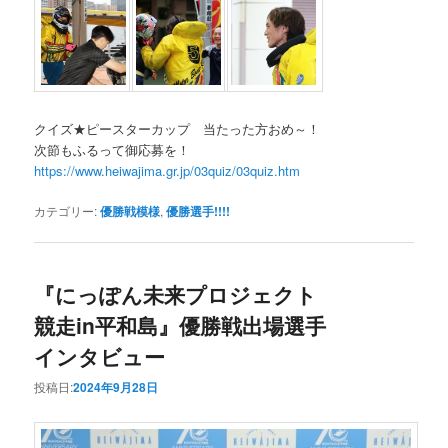
クイズ★ピースターカップ 当たった方おめ～！
次節もふるって御応募を！
https://www.heiwajima.gr.jp/03quiz/03quiz.htm
カテゴリー:
優勝戦模様
,
優勝選手!!!!
『にっぽん未来プロジェクト
競走in平和島』優勝戦出場選手
インタビュー
投稿日:
2024年9月28日