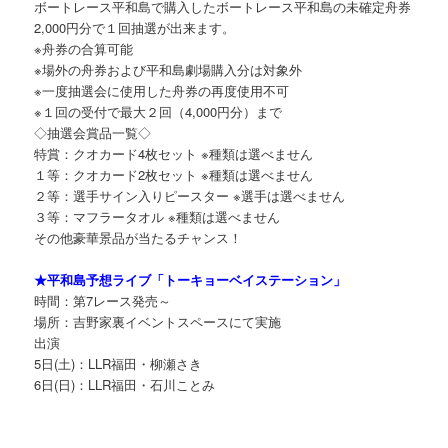
ボートレース平和島で購入したボートレース平和島の未確定舟券
2,000円分で１回抽選が出来ます。
※舟券の合算可能
※場外の舟券および平和島劇場購入分は対象外
※一度抽選会に使用した舟券の再度使用不可
※１回の受付で最大２回（4,000円分）まで
◇抽選会賞品一覧◇
特賞：クオカード4枚セット ※種類は選べません
１等：クオカード2枚セット ※種類は選べません
２等：選手サイン入りピースター ※選手は選べません
３等：マフラータオル ※種類は選べません
その他豪華景品が当たるチャンス！
★平和島予想ライブ「トーキョーベイステーション」
時間：第7レース発売～
場所：吉野家裏イベントスペースにて実施
出演
5日(土)：LLR福田・柳瀬さき
6日(日)：LLR福田・石川ことみ