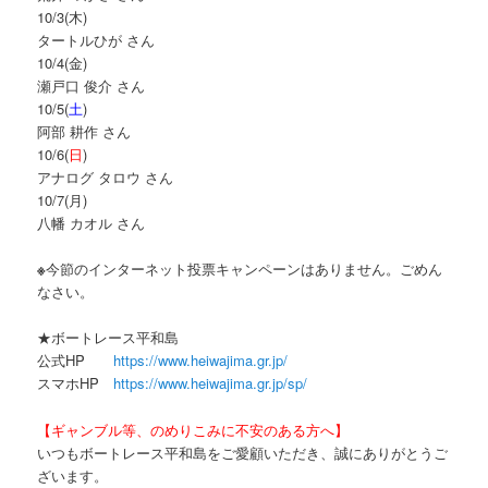
10/3(木)
タートルひが さん
10/4(金)
瀬戸口 俊介 さん
10/5(
土
)
阿部 耕作 さん
10/6(
日
)
アナログ タロウ さん
10/7(月)
八幡 カオル さん
※
今節のインターネット投票キャンペーンはありません。ごめん
なさい。
★ボートレース平和島
公式HP
https://www.heiwajima.gr.jp/
スマホHP
https://www.heiwajima.gr.jp/sp/
【ギャンブル等、のめりこみに不安のある方へ】
いつもボートレース平和島をご愛顧いただき、誠にありがとうご
ざいます。