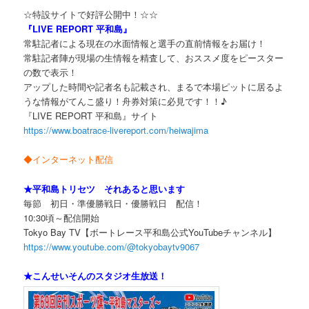
☆特設サイトで好評公開中！☆☆
『LIVE REPORT 平和島』
常駐記者による現在の水面情報と選手の直前情報をお届け！
常駐記者陣が現場の生情報を精査して、おススメ度をピースター
の数で表示！
アップした時間や記者名も記載され、まるで本場ピットに居るよ
うな情報がてんこ盛り！舟券対策に必見です！！♪
『LIVE REPORT 平和島』サイト
https://www.boatrace-livereport.com/heiwajima
◆インターネット配信
★平和島トリセツ それあると思います
毎節 初日・準優勝戦日・優勝戦日 配信！
10:30頃～配信開始
Tokyo Bay TV【ボートレース平和島公式YouTubeチャンネル】
https://www.youtube.com/@tokyobaytv9067
★こんせいそんのスタジオ生放送！