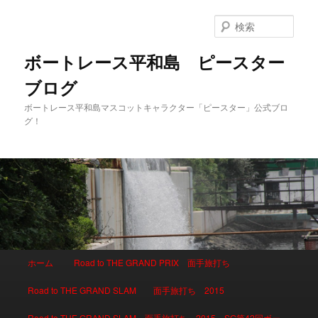
検
索
ボートレース平和島 ピースター
ブログ
ボートレース平和島マスコットキャラクター「ピースター」公式ブロ
グ！
メインメニュー
ホーム
Road to THE GRAND PRIX 面手旅打ち
メインコンテンツへ移動
サブコンテンツへ移動
Road to THE GRAND SLAM 面手旅打ち 2015
Road to THE GRAND SLAM 面手旅打ち 2015 SG第42回ボー