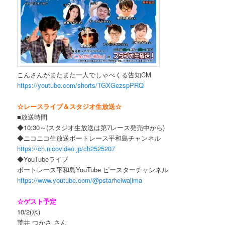
こんさんがまたまた一人でしゃべくる告知CM
https://youtube.com/shorts/TGXGezspPRQ
☆レースライブ＆スタジオ生放送☆
■放送時間
◆10:30～(スタジオ生放送は第7レース発売中から)
◆ニコニコ生放送ボートレース平和島チャンネル
https://ch.nicovideo.jp/ch2525207
◆YouTubeライブ
ボートレース平和島YouTube ピースターチャンネル
https://www.youtube.com/@pstarheiwajima
☆ゲスト予定
10/2(水)
荒井 つかさ さん