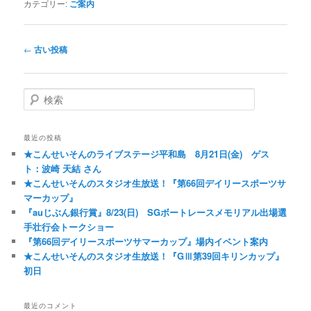
カテゴリー:
ご案内
投稿ナビゲーション
←
古い投稿
検索
最近の投稿
★こんせいそんのライブステージ平和島 8月21日(金) ゲス
ト：波崎 天結 さん
★こんせいそんのスタジオ生放送！『第66回デイリースポーツサ
マーカップ』
『auじぶん銀行賞』8/23(日) SGボートレースメモリアル出場選
手壮行会トークショー
『第66回デイリースポーツサマーカップ』場内イベント案内
★こんせいそんのスタジオ生放送！『GⅢ第39回キリンカップ』
初日
最近のコメント