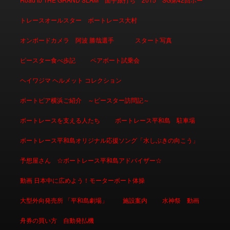
トレースオールスター ボートレース大村
オンボードカメラ 阿波 勝哉選手
スタート写真
ピースター食べ歩記
ペアボート試乗会
ヘイワジマ ヘルメット コレクション
ボートピア横浜ご紹介 ～ピースター訪問記～
ボートレースを支える人たち
ボートレース平和島 駐車場
ボートレース平和島オリジナル応援ソング「水しぶきの向こう」
予想屋さん ☆ボートレース平和島アドバイザー☆
動画 日本中に広めよう！モーターボート体操
大型外向発売所 「平和島劇場」
施設案内
水神祭 動画
舟券の買い方 自動発払機