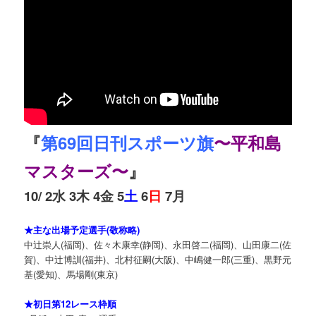
『
第69回日刊スポーツ旗
〜平和島
マスターズ〜
』
10/ 2水 3木 4金 5
土
6
日
7月
★主な出場予定選手(敬称略)
中辻崇人(福岡)、佐々木康幸(静岡)、永田啓二(福岡)、山田康二(佐
賀)、中辻博訓(福井)、北村征嗣(大阪)、中嶋健一郎(三重)、黒野元
基(愛知)、馬場剛(東京)
★初日第12レース枠順