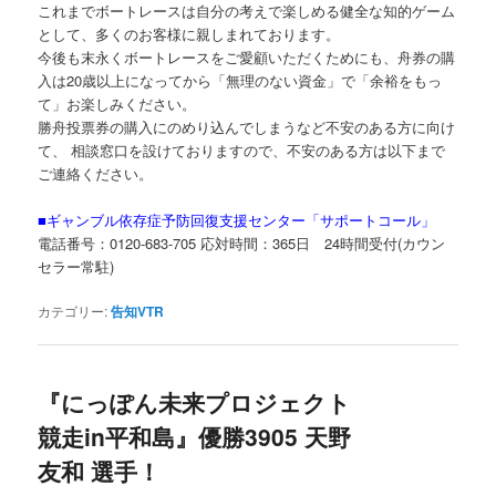
これまでボートレースは自分の考えで楽しめる健全な知的ゲーム
として、多くのお客様に親しまれております。
今後も末永くボートレースをご愛顧いただくためにも、舟券の購
入は
20
歳以上になってから「無理のない資金」で「余裕をもっ
て」お楽しみください。
勝舟投票券の購入にのめり込んでしまうなど不安のある方に向け
て、 相談窓口を設けておりますので、不安のある方は以下まで
ご連絡ください。
■ギャンブル依存症予防回復支援センター「サポートコール」
電話番号：
0120-683-705
応対時間：
365
日
24
時間受付
(
カウン
セラー常駐
)
カテゴリー:
告知VTR
『にっぽん未来プロジェクト
競走in平和島』優勝3905 天野
友和 選手！