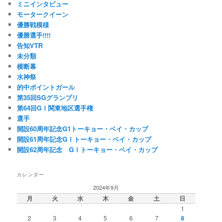
ミニインタビュー
モータークイーン
優勝戦模様
優勝選手!!!!
告知VTR
未分類
横断幕
水神祭
的中ポイントガール
第35回SGグランプリ
第64回GⅠ関東地区選手権
選手
開設60周年記念G1トーキョー・ベイ・カップ
開設61周年記念GⅠトーキョー・ベイ・カップ
開設62周年記念 GⅠトーキョー・ベイ・カップ
カレンダー
2024年9月
月
火
水
木
金
土
日
1
2
3
4
5
6
7
8