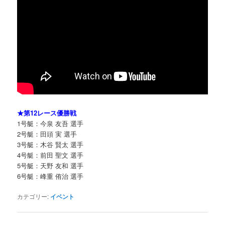
★第12レース優勝戦
1号艇：今泉 友吾 選手
2号艇：田頭 実 選手
3号艇：木谷 賢太 選手
4号艇：前田 聖文 選手
5号艇：天野 友和 選手
6号艇：峰重 侑治 選手
カテゴリー:
イベント