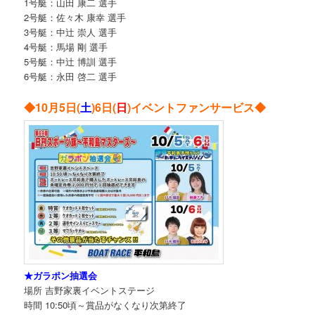
1号艇：山田 康二 選手
2号艇：佐々木 康幸 選手
3号艇：中辻 崇人 選手
4号艇：馬場 剛 選手
5号艇：中辻 博訓 選手
6号艇：永田 啓二 選手
◆10月5日(
土
)6日(
日
)イベントファンサービス◆
★ガラポン抽選会
場所 吉野家裏イベントステージ
時間 10:50頃～賞品がなくなり次第終了