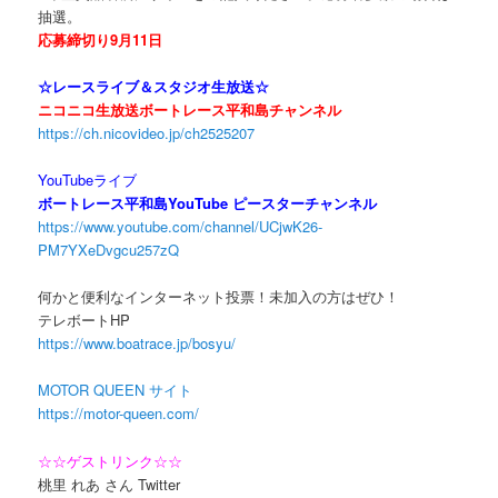
抽選。
応募締切り9月11日
☆レースライブ＆スタジオ生放送☆
ニコニコ生放送ボートレース平和島チャンネル
https://ch.nicovideo.jp/ch2525207
YouTubeライブ
ボートレース平和島YouTube ピースターチャンネル
https://www.youtube.com/channel/UCjwK26-
PM7YXeDvgcu257zQ
何かと便利なインターネット投票！未加入の方はぜひ！
テレボートHP
https://www.boatrace.jp/bosyu/
MOTOR QUEEN サイト
https://motor-queen.com/
☆☆ゲストリンク☆☆
桃里 れあ さん Twitter