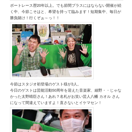
ボートレース歴20年以上。でも節間プラスにはならない開催が続
く中、今節こそはと、希望を持って臨みます！短期集中、毎日が
勝負賭け！行くぞぉ～っ！！
今節はスタジオ初登場のゲスト様が3人。
今日のゲストは芸能活動50周年を迎えた音楽家、細野・・じゃな
かった太野晴臣さん！あれ？名札がお笑い芸人八幡 カオル さん
になって間違えていますよ！直さないとイケマセン！