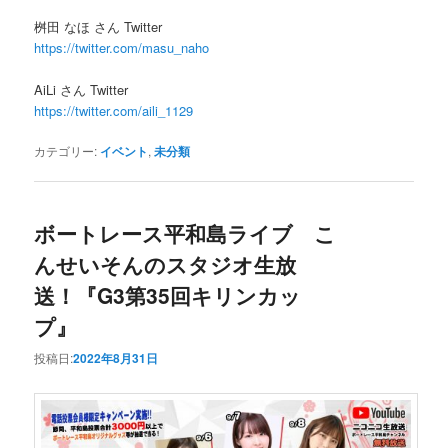
桝田 なほ さん Twitter
https://twitter.com/masu_naho
AiLi さん Twitter
https://twitter.com/aili_1129
カテゴリー:
イベント
,
未分類
ボートレース平和島ライブ こ
んせいそんのスタジオ生放
送！『G3第35回キリンカッ
プ』
投稿日:
2022年8月31日