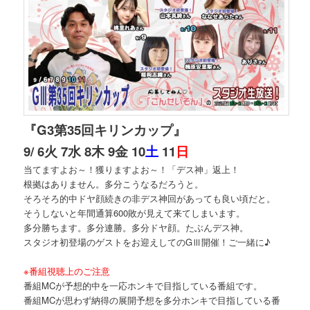
『G3第35回キリンカップ』
9/ 6火 7水 8木 9金 10
土
11
日
当てますよお～！獲りますよお～！「デス神」返上！
根拠はありません。多分こうなるだろうと。
そろそろ的中ドヤ顔続きの非デス神回があっても良い頃だと。
そうしないと年間通算600敗が見えて来てしまいます。
多分勝ちます。多分連勝。多分ドヤ顔。たぶんデス神。
スタジオ初登場のゲストをお迎えしてのGⅢ開催！ご一緒に♪
※番組視聴上のご注意
番組MCが予想的中を一応ホンキで目指している番組です。
番組MCが思わず納得の展開予想を多分ホンキで目指している番