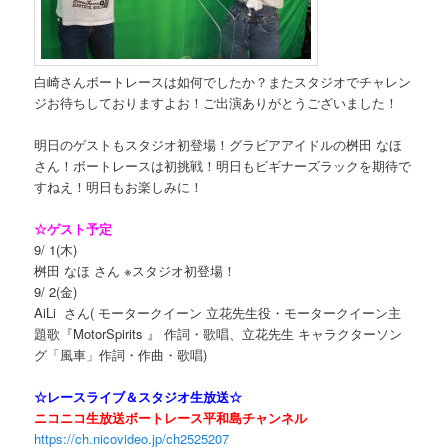
白崎さんボートレースは如何でしたか？またスタジオでチャレン
ジお待ちしておりますよお！ご出演ありがとうございました！
明日のゲストもスタジオ初登場！グラビアアイドルの桝田 なほ
さん！ボートレースは初挑戦！明日もビギナーズラックを期待で
すねえ！明日もお楽しみに！
☆ゲスト予定
9/ 1(木)
桝田 なほ さん ※スタジオ初登場！
9/ 2(金)
AiLi さん( モータークイーン 立花先生役・モータークイーン主
題歌『MotorSpirits 』 作詞・歌唱、立花先生 キャラクターソン
グ「風車」作詞・作曲・歌唱)
☆レースライブ＆スタジオ生放送☆
ニコニコ生放送ボートレース平和島チャンネル
https://ch.nicovideo.jp/ch2525207