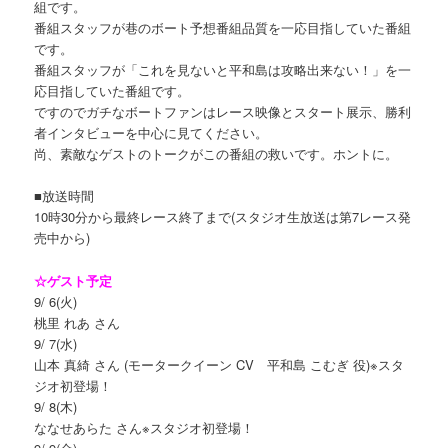
組です。
番組スタッフが巷のボート予想番組品質を一応目指していた番組
です。
番組スタッフが「これを見ないと平和島は攻略出来ない！」を一
応目指していた番組です。
ですのでガチなボートファンはレース映像とスタート展示、勝利
者インタビューを中心に見てください。
尚、素敵なゲストのトークがこの番組の救いです。ホントに。
■放送時間
10時30分から最終レース終了まで(スタジオ生放送は第7レース発
売中から)
☆ゲスト予定
9/ 6(火)
桃里 れあ さん
9/ 7(水)
山本 真綺 さん (モータークイーン CV 平和島 こむぎ 役)※スタ
ジオ初登場！
9/ 8(木)
ななせあらた さん※スタジオ初登場！