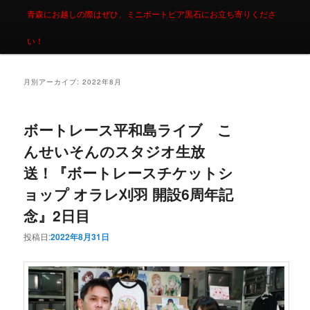
青森にお越しの際はぜひ、ミニボートピア黒石にお立ち寄りくださ
い！
月別アーカイブ:
2022年8月
ボートレース平和島ライブ こ
んせいそんのスタジオ生放
送！『ボートレースチケットシ
ョップ オラレ刈羽 開設6周年記
念』2日目
投稿日:
2022年8月31日