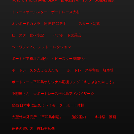
トレースオールスター ボートレース大村
オンボードカメラ 阿波 勝哉選手
スタート写真
ピースター食べ歩記
ペアボート試乗会
ヘイワジマ ヘルメット コレクション
ボートピア横浜ご紹介 ～ピースター訪問記～
ボートレースを支える人たち
ボートレース平和島 駐車場
ボートレース平和島オリジナル応援ソング「水しぶきの向こう」
予想屋さん ☆ボートレース平和島アドバイザー☆
動画 日本中に広めよう！モーターボート体操
大型外向発売所 「平和島劇場」
施設案内
水神祭 動画
舟券の買い方 自動発払機