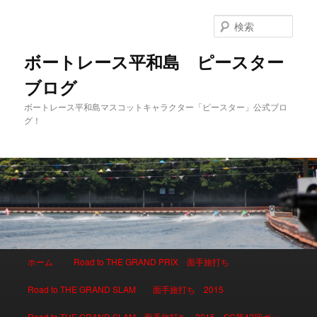
検
索
ボートレース平和島 ピースター
ブログ
ボートレース平和島マスコットキャラクター「ピースター」公式ブロ
グ！
メインメニュー
ホーム
Road to THE GRAND PRIX 面手旅打ち
メインコンテンツへ移動
サブコンテンツへ移動
Road to THE GRAND SLAM 面手旅打ち 2015
Road to THE GRAND SLAM 面手旅打ち 2015 SG第42回ボー