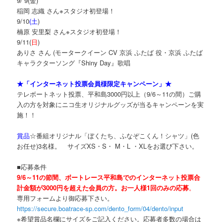
9/ 9(金)
稲岡 志織 さん※スタジオ初登場！
9/10
(土
)
楠原 安里梨 さん※スタジオ初登場！
9/11(
日
)
ありさ さん (モータークイーン CV 京浜 ふたば 役・京浜 ふたば
キャラクターソング『Shiny Day』歌唱
★「インターネット投票会員様限定キャンペーン」★
テレボートネット投票、平和島3000円以上（9/6～11の間）ご購
入の方を対象にニコ生オリジナルグッズが当るキャンペーンを実
施！！
賞品
☆番組オリジナル「ぼくたち、ふなぞこくん！シャツ」(色
お任せ)3名様。 サイズXS・S・ M・L ・XLをお選び下さい。
■応募条件
9/6～11の節間、ボートレース平和島でのインターネット投票合
計金額が3000円を超えた会員の方。お一人様1回のみの応募
。
専用フォームより御応募下さい。
https://secure.boatrace-sp.com/dento_form/04/dento/input
※希望賞品名欄にサイズをご記入ください。応募者多数の場合は