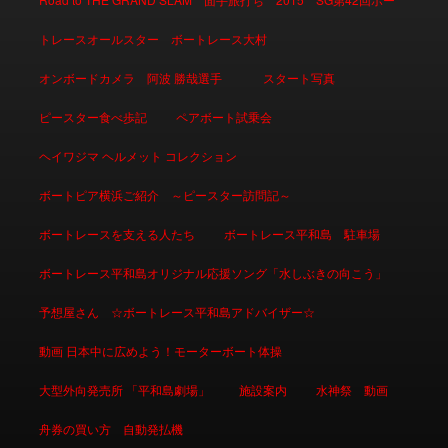
トレースオールスター ボートレース大村
オンボードカメラ 阿波 勝哉選手
スタート写真
ピースター食べ歩記
ペアボート試乗会
ヘイワジマ ヘルメット コレクション
ボートピア横浜ご紹介 ～ピースター訪問記～
ボートレースを支える人たち
ボートレース平和島 駐車場
ボートレース平和島オリジナル応援ソング「水しぶきの向こう」
予想屋さん ☆ボートレース平和島アドバイザー☆
動画 日本中に広めよう！モーターボート体操
大型外向発売所 「平和島劇場」
施設案内
水神祭 動画
舟券の買い方 自動発払機