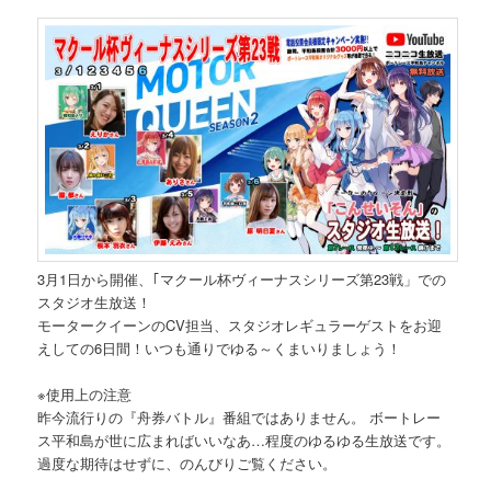
3月1日から開催、｢マクール杯ヴィーナスシリーズ第23戦」での
スタジオ生放送！
モータークイーンのCV担当、スタジオレギュラーゲストをお迎
えしての6日間！いつも通りでゆる～くまいりましょう！
※使用上の注意
昨今流行りの『舟券バトル』番組ではありません。 ボートレー
ス平和島が世に広まればいいなあ…程度のゆるゆる生放送です。
過度な期待はせずに、のんびりご覧ください。