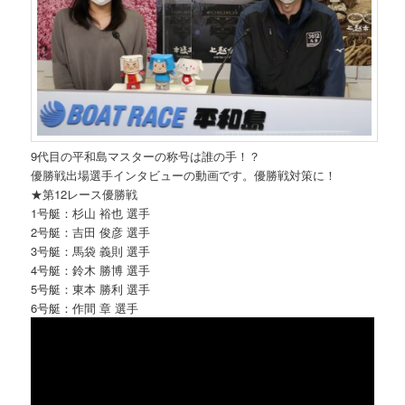
9代目の平和島マスターの称号は誰の手！？
優勝戦出場選手インタビューの動画です。優勝戦対策に！
★第12レース優勝戦
1号艇：杉山 裕也 選手
2号艇：吉田 俊彦 選手
3号艇：馬袋 義則 選手
4号艇：鈴木 勝博 選手
5号艇：東本 勝利 選手
6号艇：作間 章 選手