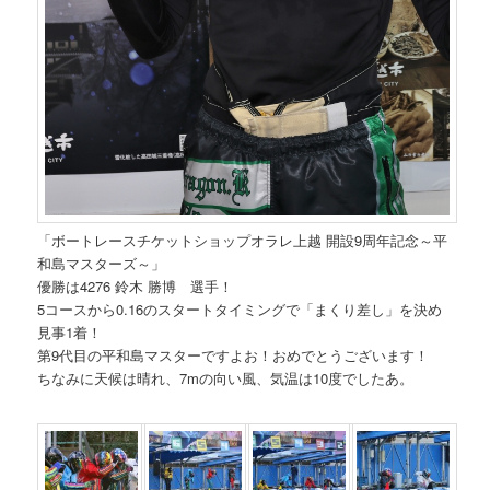
「ボートレースチケットショップオラレ上越 開設9周年記念～平
和島マスターズ～」
優勝は4276 鈴木 勝博 選手！
5コースから0.16のスタートタイミングで「まくり差し」を決め
見事1着！
第9代目の平和島マスターですよお！おめでとうございます！
ちなみに天候は晴れ、7mの向い風、気温は10度でしたあ。