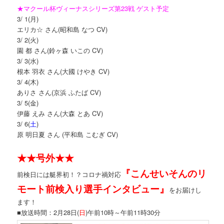
★マクール杯ヴィーナスシリーズ第23戦 ゲスト予定
3/ 1(月)
エリカ☆ さん(昭和島 なつ CV)
3/ 2(火)
園 都 さん(鈴ヶ森 いこの CV)
3/ 3(水)
根本 羽衣 さん(大國 けやき CV)
3/ 4(木)
ありさ さん(京浜 ふたば CV)
3/ 5(金)
伊藤 えみ さん(大森 とあ CV)
3/ 6(
土
)
原 明日夏 さん (平和島 こむぎ CV)
★★号外★★
『こんせいそんのリ
前検日には艇界初！？コロナ禍対応
モート前検入り選手インタビュー』
をお届けし
ます！
■放送時間：2月28日(
日
)午前10時～午前11時30分