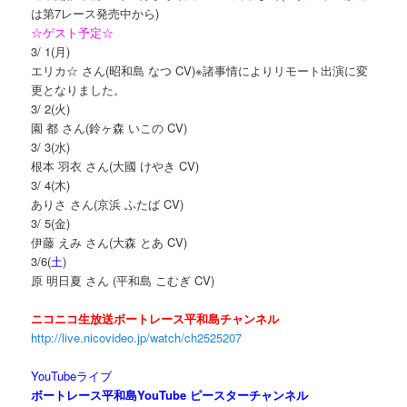
は第7レース発売中から)
☆ゲスト予定☆
3/ 1(月)
エリカ☆ さん(昭和島 なつ CV)※諸事情によりリモート出演に変
更となりました。
3/ 2(火)
園 都 さん(鈴ヶ森 いこの CV)
3/ 3(水)
根本 羽衣 さん(大國 けやき CV)
3/ 4(木)
ありさ さん(京浜 ふたば CV)
3/ 5(金)
伊藤 えみ さん(大森 とあ CV)
3/6(
土
)
原 明日夏 さん (平和島 こむぎ CV)
ニコニコ生放送ボートレース平和島チャンネル
http://live.nicovideo.jp/watch/ch2525207
YouTubeライブ
ボートレース平和島YouTube ピースターチャンネル