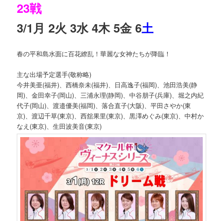
23戦
3/1月 2火 3水 4木 5金 6
土
春の平和島水面に百花繚乱！華麗な女神たちが降臨！
主な出場予定選手(敬称略)
今井美亜(福井)、西橋奈未(福井)、日高逸子(福岡)、池田浩美(静
岡)、金田幸子(岡山)、三浦永理(静岡)、中谷朋子(兵庫)、堀之内紀
代子(岡山)、渡邉優美(福岡)、落合直子(大阪)、平田さやか(東
京)、渡辺千草(東京)、西舘果里(東京)、黒澤めぐみ(東京)、中村か
なえ(東京)、生田波美音(東京)