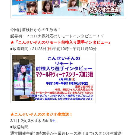
今回は前検日からの生放送！
艇界初！？コロナ禍対応のリモートインタビュー！？
★『こんせいそんのリモート前検入り選手インタビュー』
■放送時間：2月28日(
日
)午前10時～午前11時30分
★こんせいそんのスタジオ生放送！
3/1月 2火 3水 4木 5金 6
土
■放送時間
通常開催午前10時30分から最終レース終了まで(スタジオ生放送