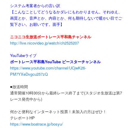
システム考案者からの言い訳
【こんなことしてどうなるかダレにもわかりません。それゆえ、
画質とか、音声とか、内容とか、何も期待しないで暖かい目でご
覧下さい。お願いです。面手】
ニコニコ生放送ボートレース平和島チャンネル
http://live.nicovideo.jp/watch/ch2525207
YouTubeライブ
ボートレース平和島YouTube ピースターチャンネル
https://www.youtube.com/channel/UCjwK26-
PM7YXeDvgcu257zQ
■放送時間
通常開催10時30分から最終レース終了まで(スタジオ生放送は第7
レース発売中から)
何かと便利なインターネット投票！未加入の方はぜひ！
テレボートHP
https://www.boatrace.jp/bosyu/