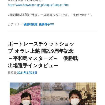
http://www.heiwajima.gr.jp/03quiz/03quiz.htm
※撮影機材不調に付きレース写真少ないです。ご勘弁の程･･･。
カテゴリー:
優勝戦模様
,
優勝選手!!!!
ボートレースチケットショッ
プ オラレ上越 開設9周年記念
～平和島マスターズ～ 優勝戦
出場選手インタビュー
投稿日:
2021年2月23日