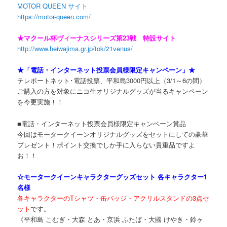
MOTOR QUEEN サイト
https://motor-queen.com/
★マクール杯ヴィーナスシリーズ第23戦 特設サイト
http://www.heiwajima.gr.jp/tok/21venus/
★「電話・インターネット投票会員様限定キャンペーン」★
テレボートネット･電話投票、平和島3000円以上（3/1～6の間）
ご購入の方を対象にニコ生オリジナルグッズが当るキャンペーン
を今更実施！！
■電話・インターネット投票会員様限定キャンペーン賞品
今回はモータークイーンオリジナルグッズをセットにしての豪華
プレゼント！ポイント交換でしか手に入らない貴重品ですよ
お！！
☆モータークイーンキャラクターグッズセット 各キャラクター1
名様
各キャラクターのTシャツ・缶バッジ・アクリルスタンドの3点セ
ット
です。
《平和島 こむぎ・大森 とあ・京浜 ふたば・大國 けやき・鈴ヶ