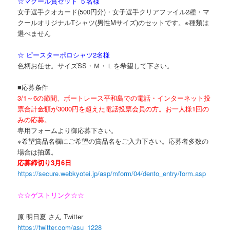
☆マクール賞セット ５名様
女子選手クオカード(500円分)・女子選手クリアファイル2種・マ
クールオリジナルTシャツ(男性Mサイズ)のセットです。※種類は
選べません
☆ ピースターポロシャツ2名様
色柄お任せ。サイズSS・Ｍ・Ｌを希望して下さい。
■応募条件
3/1～6の節間、ボートレース平和島での電話・インターネット投
票合計金額が3000円を超えた電話投票会員の方。お一人様1回の
みの応募。
専用フォームより御応募下さい。
※希望賞品名欄にご希望の賞品名をご入力下さい。応募者多数の
場合は抽選。
応募締切り3月6日
https://secure.webkyotei.jp/asp/mform/04/dento_entry/form.asp
☆☆ゲストリンク☆☆
原 明日夏 さん Twitter
https://twitter.com/asu_1228