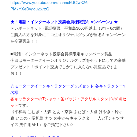
https://www.youtube.com/channel/UCjwK26-
PM7YXeDvgcu257zQ
★「電話・インターネット投票会員様限定キャンペーン」★
テレボートネット･電話投票、平和島3000円以上（3/1～6の間）
ご購入の方を対象にニコ生オリジナルグッズが当るキャンペーン
を今更実施！！
■電話・インターネット投票会員様限定キャンペーン賞品
今回はモータークイーンオリジナルグッズをセットにしての豪華
プレゼント！ポイント交換でしか手に入らない貴重品ですよ
お！！
☆モータークイーンキャラクターグッズセット 各キャラクター1
名様
各キャラクターのTシャツ・缶バッジ・アクリルスタンドの3点セ
ット
です。
《平和島 こむぎ・大森 とあ・京浜 ふたば・大國 けやき・鈴ヶ
森 いこの・昭和島 ナツ の中からキャラクター一人とTシャツサ
イズ(男性用M･L）をご指定下さい》