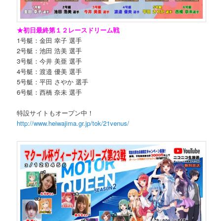
★初日最終第１２レースドリーム戦
1号艇：金田 幸子 選手
2号艇：池田 浩美 選手
3号艇：今井 美亜 選手
4号艇：渡邉 優美 選手
5号艇：平田 さやか 選手
6号艇：西橋 奈未 選手
特設サイトもオープン中！
http://www.heiwajima.gr.jp/tok/21venus/