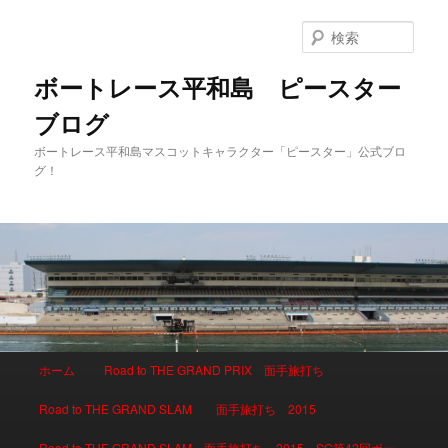
検
索
ボートレース平和島 ピースター
ブログ
ボートレース平和島マスコットキャラクター「ピースター」公式ブロ
グ！
メインメニュー
ホーム
Road to THE GRAND PRIX 面手旅打ち
メインコンテンツへ移動
サブコンテンツへ移動
Road to THE GRAND SLAM 面手旅打ち 2015
Road to THE GRAND SLAM 面手旅打ち 2015 SG第42回ボー