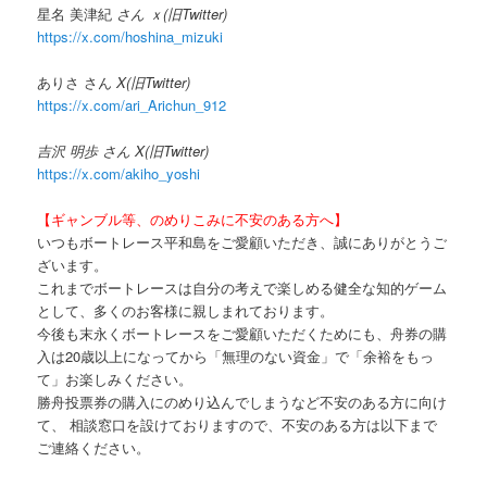
星名 美津紀
さん ｘ(旧Twitter)
https://x.com/hoshina_mizuki
ありさ さん
X(旧Twitter)
https://x.com/ari_Arichun_912
吉沢 明歩 さん X(旧Twitter)
https://x.com/akiho_yoshi
【ギャンブル等、のめりこみに不安のある方へ】
いつもボートレース平和島をご愛顧いただき、誠にありがとうご
ざいます。
これまでボートレースは自分の考えで楽しめる健全な知的ゲーム
として、多くのお客様に親しまれております。
今後も末永くボートレースをご愛顧いただくためにも、舟券の購
入は
20
歳以上になってから「無理のない資金」で「余裕をもっ
て」お楽しみください。
勝舟投票券の購入にのめり込んでしまうなど不安のある方に向け
て、 相談窓口を設けておりますので、不安のある方は以下まで
ご連絡ください。