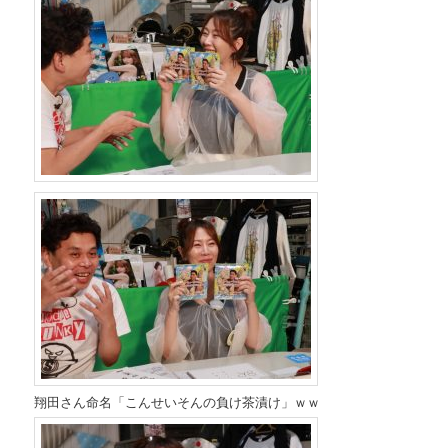
翔田さん命名「こんせいそんの負け茶漬け」ｗｗ