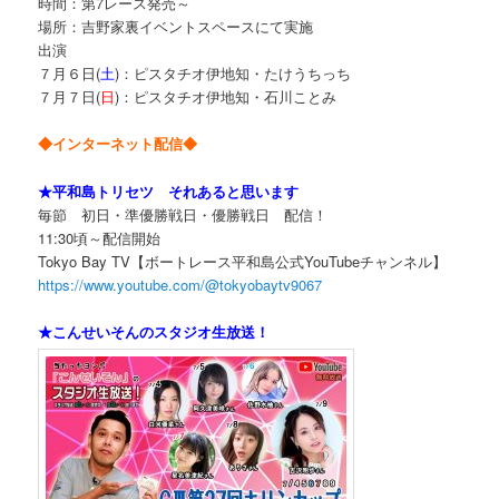
時間：第7レース発売～
場所：吉野家裏イベントスペースにて実施
出演
７月６日(
土
)：ピスタチオ伊地知・たけうちっち
７月７日(
日
)：ピスタチオ伊地知・石川ことみ
◆インターネット配信◆
★平和島トリセツ それあると思います
毎節 初日・準優勝戦日・優勝戦日 配信！
11:30頃～配信開始
Tokyo Bay TV【ボートレース平和島公式YouTubeチャンネル】
https://www.youtube.com/@tokyobaytv9067
★こんせいそんのスタジオ生放送！