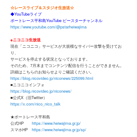
☆レースライブ＆スタジオ生放送☆
◆YouTubeライブ
ボートレース平和島YouTube ピースターチャンネル
https://www.youtube.com/@pstarheiwajima
※ニコニコ生放送
現在「ニコニコ」サービスが大規模なサイバー攻撃を受けてお
り、
サービスを停止する状況となっております。
そのため、7月末までコンテンツ配信を行うことができません。
詳細はこちらのお知らせよりご確認ください。
https://blog.nicovideo.jp/niconews/225099.html
■ニコニコインフォ
https://blog.nicovideo.jp/niconews/
■公式X（旧Twitter）
https://x.com/nico_nico_talk
★ボートレース平和島
公式HP
https://www.heiwajima.gr.jp/
スマホHP
https://www.heiwajima.gr.jp/sp/