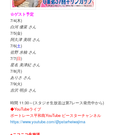
☆ゲスト予定
7/4(木)
白河 優菜 さん
7/5(金)
阿久津 美咲 さん
7/6(
土
)
佐野 水柚 さん
7/7(
日
)
星名 美津紀 さん
7/8(月)
ありさ さん
7/9(火)
吉沢 明歩 さん
時間 11:30～(スタジオ生放送は第7レース発売中から)
◆YouTubeライブ
ボートレース平和島YouTube ピースターチャンネル
https://www.youtube.com/@pstarheiwajima
※ニコニコ生放送