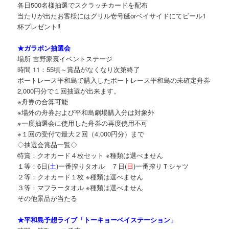
各日500名様抽選でスクラッチカードを配布
当たりが出たお客様にはグリル壱号艇orベイサイドにてビール1
杯プレゼント‼
★ガラポン抽選会
場所 吉野家裏イベントステージ
時間 11：55頃～賞品がなくなり次第終了
ボートレース平和島で購入したボートレース平和島の未確定舟券
2,000円分で１回抽選が出来ます。
※舟券の合算可能
※場外の舟券および平和島劇場購入分は対象外
※一度抽選会に使用した舟券の再度使用不可
※１回の受付で最大２回（4,000円分）まで
◇抽選会賞品一覧◇
特賞：クオカード４枚セット ※種類は選べません
１等：6日(
土
)一番搾りタオル ７日(
日
)一番搾りＴシャツ
２等：クオカード１枚 ※種類は選べません
３等：マフラータオル ※種類は選べません
その他景品が当たる
★平和島予想ライブ「トーキョーベイステーション
」