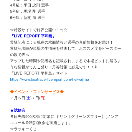
4号艇：平田 忠則 選手
5号艇：馬場 剛 選手
6号艇：新開 航 選手
☆特設サイトで好評公開中！☆☆
『LIVE REPORT 平和島』
常駐記者による現在の水面情報と選手の直前情報をお届け！
常駐記者陣が現場の生情報を精査して、おススメ度をピースター
の数で表示！
アップした時間や記者名も記載され、まるで本場ピットに居るよ
うな情報がてんこ盛り！舟券対策に必見です！！♪
『LIVE REPORT 平和島』サイト
https://www.boatrace-livereport.com/heiwajima
◆イベント・ファンサービス◆
７月６日(
土
)７日(
日
)
★試飲会
各日先着500名様に対象に キリン【グリーンズフリー】(ノンア
ルコール飲料)試飲会を実施します。
☆ラッキーくじ