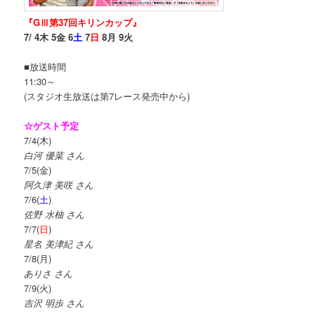
『GⅢ第37回キリンカップ』
7/ 4木 5金 6
土
7
日
8月 9火
■放送時間
11:30～
(スタジオ生放送は第7レース発売中から)
☆ゲスト予定
7/4(木)
白河 優菜 さん
7/5(金)
阿久津 美咲 さん
7/6(
土
)
佐野 水柚 さん
7/7(
日
)
星名 美津紀 さん
7/8(月)
ありさ さん
7/9(火)
吉沢 明歩 さん