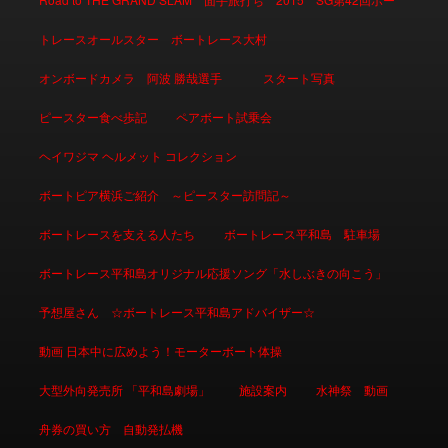
トレースオールスター ボートレース大村
オンボードカメラ 阿波 勝哉選手
スタート写真
ピースター食べ歩記
ペアボート試乗会
ヘイワジマ ヘルメット コレクション
ボートピア横浜ご紹介 ～ピースター訪問記～
ボートレースを支える人たち
ボートレース平和島 駐車場
ボートレース平和島オリジナル応援ソング「水しぶきの向こう」
予想屋さん ☆ボートレース平和島アドバイザー☆
動画 日本中に広めよう！モーターボート体操
大型外向発売所 「平和島劇場」
施設案内
水神祭 動画
舟券の買い方 自動発払機