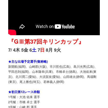
『GⅢ第37回キリンカップ』
7/ 4木 5金 6
土
7
日
8月 9火
★主な出場予定選手(敬称略)
新開航(福岡)、山崎郡(大阪)、市川哲也(広島)、島川光男(広島)、
平田忠則(福岡)、山本隆幸(兵庫)、市橋卓士(徳島)、大池佑来(東
京)、北川潤二(愛知)、大須賀友(愛知)、山田雄太(静岡)、馬場剛
(東京)、尾上雅也(埼玉)、若林義人(静岡)
★初日第12レース枠順
1号艇：大池 佑来 選手
2号艇：市橋 卓士 選手
3号艇：山崎 郡 選手