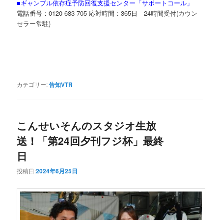
■ギャンブル依存症予防回復支援センター「サポートコール」
電話番号：
0120-683-705
応対時間：
365
日
24
時間受付
(
カウン
セラー常駐
)
カテゴリー:
告知VTR
こんせいそんのスタジオ生放
送！「第24回夕刊フジ杯」最終
日
投稿日:
2024年6月25日