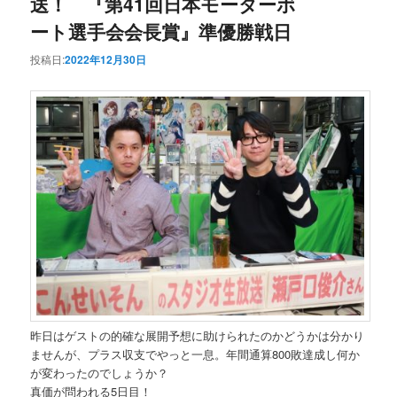
送！ 『第41回日本モーターボ
ート選手会会長賞』準優勝戦日
投稿日:
2022年12月30日
昨日はゲストの的確な展開予想に助けられたのかどうかは分かり
ませんが、プラス収支でやっと一息。年間通算800敗達成し何か
が変わったのでしょうか？
真価が問われる5日目！