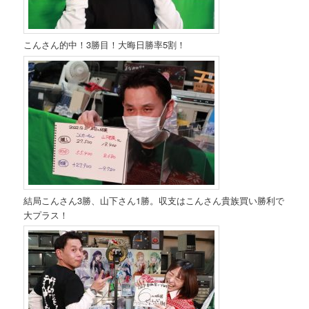
こんさん的中！3勝目！大晦日勝率5割！
結局こんさん3勝、山下さん1勝。収支はこんさん貴族買い勝利で
大プラス！