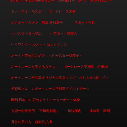
トレースオールスター ボートレース大村
オンボードカメラ 阿波 勝哉選手
スタート写真
ピースター食べ歩記
ペアボート試乗会
ヘイワジマ ヘルメット コレクション
ボートピア横浜ご紹介 ～ピースター訪問記～
ボートレースを支える人たち
ボートレース平和島 駐車場
ボートレース平和島オリジナル応援ソング「水しぶきの向こう」
予想屋さん ☆ボートレース平和島アドバイザー☆
動画 日本中に広めよう！モーターボート体操
大型外向発売所 「平和島劇場」
施設案内
水神祭 動画
舟券の買い方 自動発払機