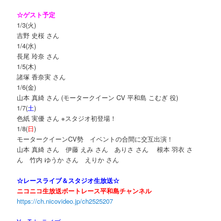
☆ゲスト予定
1/3(火)
吉野 史桜 さん
1/4(水)
長尾 玲奈 さん
1/5(木)
諸塚 香奈実 さん
1/6(金)
山本 真綺 さん (モータークイーン CV 平和島 こむぎ 役)
1/7(
土
)
色紙 実優 さん ※スタジオ初登場！
1/8(
日
)
モータークイーンCV勢 イベントの合間に交互出演！
山本 真綺 さん 伊藤 えみ さん ありさ さん 根本 羽衣 さ
ん 竹内 ゆうか さん えりか さん
☆レースライブ＆スタジオ生放送☆
ニコニコ生放送ボートレース平和島チャンネル
https://ch.nicovideo.jp/ch2525207