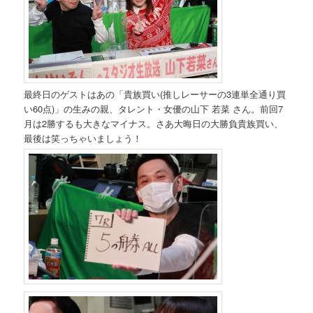
最終日のゲストはあの「貴族買い(推しレーサーの3連単全通り買
い60点)」の生みの親、タレント・女優の山下 若菜 さん。前回7
月は2勝するも大きなマイナス。さあ大晦日の大勝負貴族買い、
最後は笑っちゃいましょう！