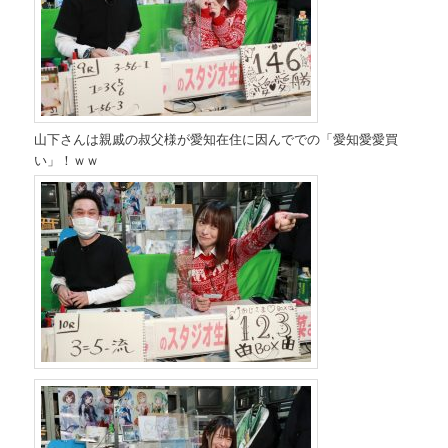
山下さんは親戚の叔父様が愛知在住に因んででの「愛知愛愛買
い」！ｗｗ