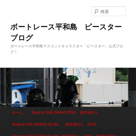
検
索
ボートレース平和島 ピースター
ブログ
ボートレース平和島マスコットキャラクター「ピースター」公式ブロ
グ！
メインメニュー
ホーム
Road to THE GRAND PRIX 面手旅打ち
メインコンテンツへ移動
サブコンテンツへ移動
Road to THE GRAND SLAM 面手旅打ち 2015
Road to THE GRAND SLAM 面手旅打ち 2015 SG第42回ボー