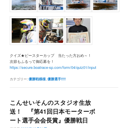
クイズ★ピースターカップ 当たった方おめ～！
次節もふるって御応募を！
https://secure.boatrace-sp.com/form/04/quiz01/input
カテゴリー:
優勝戦模様
,
優勝選手!!!!
こんせいそんのスタジオ生放
送！ 『第41回日本モーターボ
ート選手会会長賞』優勝戦日