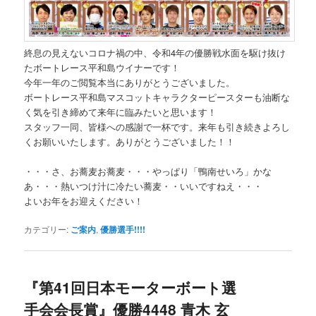
終息の見えないコロナ禍の中、令和4年の優勝戦水面を駆け抜け
たボートレース平和島ウイナーです！
今年一年のご閲覧本当にありがとうございました。
ボートレース平和島マスコットキャラクターピースターも油断な
く気を引き締めて来年に臨みたいと思います！
スタッフ一同、皆様への感謝で一杯です。来年も引き続きよろし
くお願いいたします。ありがとうございました！！
・・・さ、お蕎麦お蕎麦・・・やっぱり「鴨南せいろ」かな
あ・・・熱いつけ汁に冷たい蕎麦・・いいですねえ・・・
よいお年をお迎えください！
カテゴリー:
ご案内
,
優勝選手!!!!
『第41回日本モーターボート選
手会会長賞』優勝4448 青木 玄