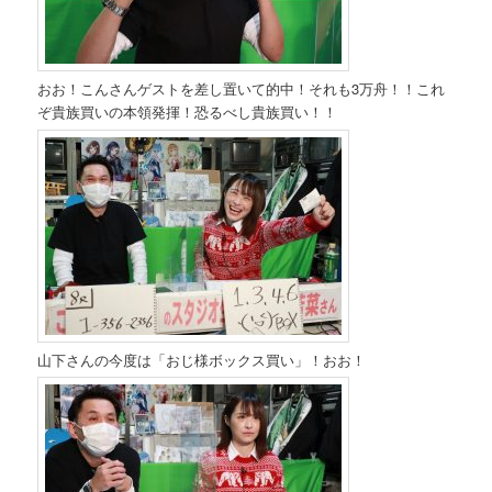
おお！こんさんゲストを差し置いて的中！それも3万舟！！これ
ぞ貴族買いの本領発揮！恐るべし貴族買い！！
山下さんの今度は「おじ様ボックス買い」！おお！