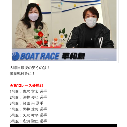
大晦日最後の笑うのは！
優勝戦対策に！
★第12レース優勝戦
1号艇：青木 玄太 選手
2号艇：酒井 俊弘 選手
3号艇：牧原 崇 選手
4号艇：黒井 達矢 選手
5号艇：久永 祥平 選手
6号艇：広瀬 聖仁 選手