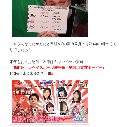
こんさんなんだかんだと番組MCの実力発揮の令和4年の締めくく
りでしたあ！
来年もお正月配信！次節はキャンペーン実施！
『第61回サンケイスポーツ杯争奪・第52回東京ダービー』
1/ 3火 4水 5木 6金 7
土
8
日