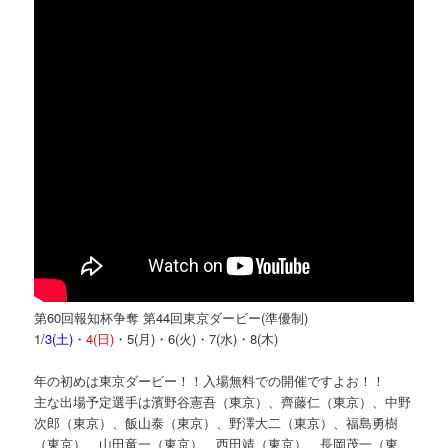
第60回報知杯争奪 第44回東京ダービー(準優制)
1/
3(土)
・
4(日)
・5(月)・6(火)・7(水)・8(木)
年の初めは東京ダービー！！入場無料での開催ですよお！！
主な出場予定選手は濱野谷憲吾（東京）、齊藤仁（東京）、中野
次郎（東京）、飯山泰（東京）、野澤大二（東京）、福島勇樹
（東京）、山田竜一（東京）、西田靖（東京）、長岡茂一（東