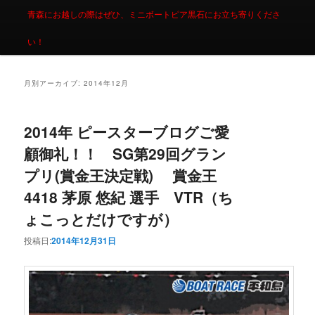
青森にお越しの際はぜひ、ミニボートピア黒石にお立ち寄りくださ
い！
月別アーカイブ:
2014年12月
2014年 ピースターブログご愛
顧御礼！！ SG第29回グラン
プリ(賞金王決定戦) 賞金王
4418 茅原 悠紀 選手 VTR（ち
ょこっとだけですが）
投稿日:
2014年12月31日