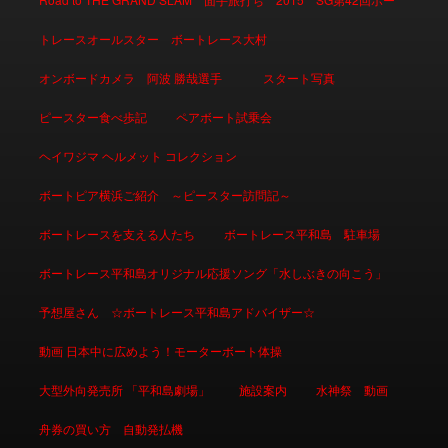
トレースオールスター ボートレース大村
オンボードカメラ 阿波 勝哉選手
スタート写真
ピースター食べ歩記
ペアボート試乗会
ヘイワジマ ヘルメット コレクション
ボートピア横浜ご紹介 ～ピースター訪問記～
ボートレースを支える人たち
ボートレース平和島 駐車場
ボートレース平和島オリジナル応援ソング「水しぶきの向こう」
予想屋さん ☆ボートレース平和島アドバイザー☆
動画 日本中に広めよう！モーターボート体操
大型外向発売所 「平和島劇場」
施設案内
水神祭 動画
舟券の買い方 自動発払機