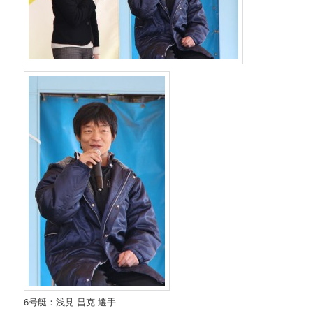
6号艇：浅見 昌克 選手