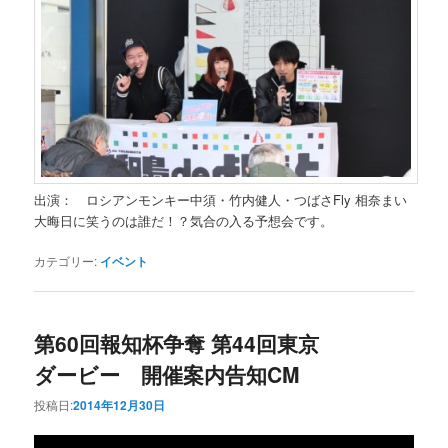
出演： ロシアンモンキー中須・竹内健人・つばさFly 相奈まい
大晦日に笑うのは誰だ！？気合の入る予想会です。
カテゴリー:
イベント
第60回報知杯争奪 第44回東京
ダービー 開催案内告知CM
投稿日:
2014年12月30日