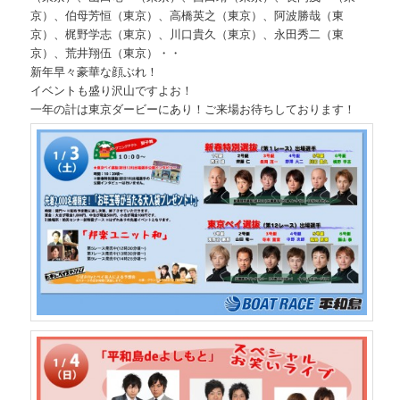
京）、伯母芳恒（東京）、高橋英之（東京）、阿波勝哉（東
京）、梶野学志（東京）、川口貴久（東京）、永田秀二（東
京）、荒井翔伍（東京）・・
新年早々豪華な顔ぶれ！
イベントも盛り沢山ですよお！
一年の計は東京ダービーにあり！ご来場お待ちしております！