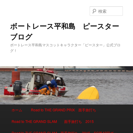
検
索
ボートレース平和島 ピースター
ブログ
ボートレース平和島マスコットキャラクター「ピースター」公式ブロ
グ！
メインメニュー
ホーム
Road to THE GRAND PRIX 面手旅打ち
メインコンテンツへ移動
サブコンテンツへ移動
Road to THE GRAND SLAM 面手旅打ち 2015
Road to THE GRAND SLAM 面手旅打ち 2015 SG第42回ボー