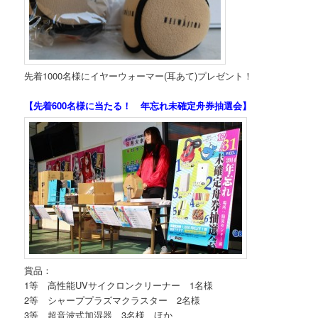
先着1000名様にイヤーウォーマー(耳あて)プレゼント！
【先着600名様に当たる！ 年忘れ未確定舟券抽選会】
賞品：
1等 高性能UVサイクロンクリーナー 1名様
2等 シャーププラズマクラスター 2名様
3等 超音波式加湿器 3名様 ほか