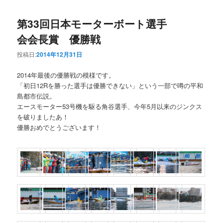
第33回日本モーターボート選手
会会長賞 優勝戦
投稿日:
2014年12月31日
2014年最後の優勝戦の模様です。
「初日12Rを勝った選手は優勝できない」という一部で噂の平和
島都市伝説。
エースモーター53号機を駆る角谷選手、今年5月以来のジンクス
を破りましたあ！
優勝おめでとうございます！