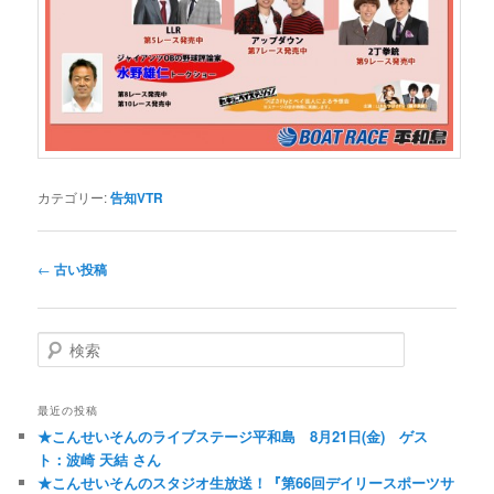
カテゴリー:
告知VTR
投稿ナビゲーション
←
古い投稿
検索
最近の投稿
★こんせいそんのライブステージ平和島 8月21日(金) ゲス
ト：波崎 天結 さん
★こんせいそんのスタジオ生放送！『第66回デイリースポーツサ