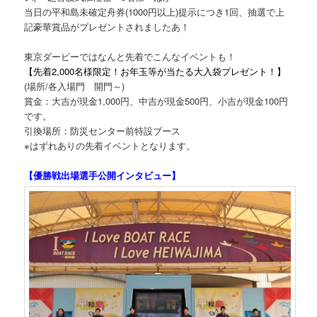
当日の平和島未確定舟券(1000円以上)提示につき1回、抽選で上
記豪華賞品がプレゼントされましたあ！
東京ダービーではなんと先着でこんなイベントも！
【先着2,000名様限定！お年玉等が当たる大入袋プレゼント！】
(場所/各入場門 開門～)
賞金：大吉が現金1,000円、中吉が現金500円、小吉が現金100円
です。
引換場所：防災センター前特設ブース
※はずれありの先着イベントとなります。
【優勝戦出場選手公開インタビュー】