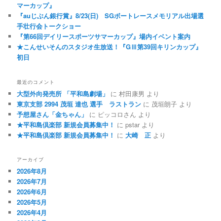
マーカップ』
『auじぶん銀行賞』8/23(日) SGボートレースメモリアル出場選
手壮行会トークショー
『第66回デイリースポーツサマーカップ』場内イベント案内
★こんせいそんのスタジオ生放送！『GⅢ第39回キリンカップ』
初日
最近のコメント
大型外向発売所 「平和島劇場」
に
村田康男
より
東京支部 2994 茂垣 達也 選手 ラストラン
に
茂垣朗子
より
予想屋さん「金ちゃん」
に
ピッコロさん
より
★平和島倶楽部 新規会員募集中！
に
pstar
より
★平和島倶楽部 新規会員募集中！
に
大崎 正
より
アーカイブ
2026年8月
2026年7月
2026年6月
2026年5月
2026年4月