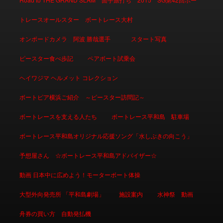
トレースオールスター ボートレース大村
オンボードカメラ 阿波 勝哉選手
スタート写真
ピースター食べ歩記
ペアボート試乗会
ヘイワジマ ヘルメット コレクション
ボートピア横浜ご紹介 ～ピースター訪問記～
ボートレースを支える人たち
ボートレース平和島 駐車場
ボートレース平和島オリジナル応援ソング「水しぶきの向こう」
予想屋さん ☆ボートレース平和島アドバイザー☆
動画 日本中に広めよう！モーターボート体操
大型外向発売所 「平和島劇場」
施設案内
水神祭 動画
舟券の買い方 自動発払機