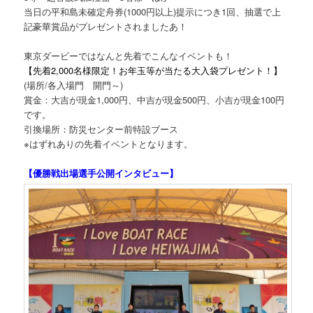
当日の平和島未確定舟券(1000円以上)提示につき1回、抽選で上
記豪華賞品がプレゼントされましたあ！
東京ダービーではなんと先着でこんなイベントも！
【先着2,000名様限定！お年玉等が当たる大入袋プレゼント！】
(場所/各入場門 開門～)
賞金：大吉が現金1,000円、中吉が現金500円、小吉が現金100円
です。
引換場所：防災センター前特設ブース
※はずれありの先着イベントとなります。
【優勝戦出場選手公開インタビュー】