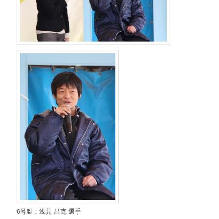
6号艇：浅見 昌克 選手