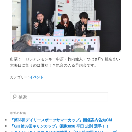
出演： ロシアンモンキー中須・竹内健人・つばさFly 相奈まい
大晦日に笑うのは誰だ！？気合の入る予想会です。
カテゴリー:
イベント
検索
最近の投稿
『第66回デイリースポーツサマーカップ』開催案内告知CM
『GⅢ第39回キリンカップ』優勝3898 平田 忠則 選手！！