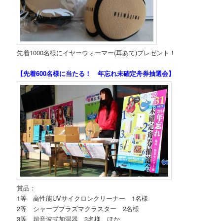
先着1000名様にイヤーウォーマー(耳あて)プレゼント！
【先着600名様に当たる！ 年忘れ未確定舟券抽選会】
賞品：
1等 高性能UVサイクロンクリーナー 1名様
2等 シャーププラズマクラスター 2名様
3等 超音波式加湿器 3名様 ほか