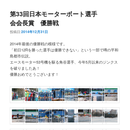
第33回日本モーターボート選手
会会長賞 優勝戦
投稿日:
2014年12月31日
2014年最後の優勝戦の模様です。
「初日12Rを勝った選手は優勝できない」という一部で噂の平和
島都市伝説。
エースモーター53号機を駆る角谷選手、今年5月以来のジンクス
を破りましたあ！
優勝おめでとうございます！