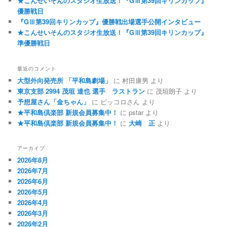
★こんせいそんのスタジオ生放送！『GⅢ第39回キリンカップ』
優勝戦日
『GⅢ第39回キリンカップ』優勝戦出場選手公開インタビュー
★こんせいそんのスタジオ生放送！『GⅢ第39回キリンカップ』
準優勝戦日
最近のコメント
大型外向発売所 「平和島劇場」
に
村田康男
より
東京支部 2994 茂垣 達也 選手 ラストラン
に
茂垣朗子
より
予想屋さん「金ちゃん」
に
ピッコロさん
より
★平和島倶楽部 新規会員募集中！
に
pstar
より
★平和島倶楽部 新規会員募集中！
に
大崎 正
より
アーカイブ
2026年8月
2026年7月
2026年6月
2026年5月
2026年4月
2026年3月
2026年2月