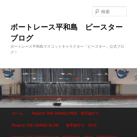
検
索
ボートレース平和島 ピースター
ブログ
ボートレース平和島マスコットキャラクター「ピースター」公式ブロ
グ！
メインメニュー
ホーム
Road to THE GRAND PRIX 面手旅打ち
メインコンテンツへ移動
サブコンテンツへ移動
Road to THE GRAND SLAM 面手旅打ち 2015
Road to THE GRAND SLAM 面手旅打ち 2015 SG第42回ボー