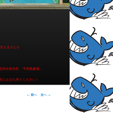
を支える人たち
型外向発売所 「平和島劇場」
石にお立ち寄りください！
投稿ナビゲー
←
前へ
次へ
→
ション