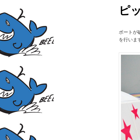
ピ
ボートが
を行いま