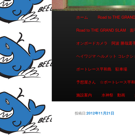
メインメニュー
ホーム
Road to THE GR
メインコンテンツへ移動
サブコンテンツへ移動
Road to THE GRAND 
オンボードカメラ 阿波 勝哉
ヘイワジマ ヘルメット コレクシ
ボートレース平和島 駐車場
予想屋さん ☆ボートレース平
施設案内
水神祭 動画
投稿日:
2012年11月21日