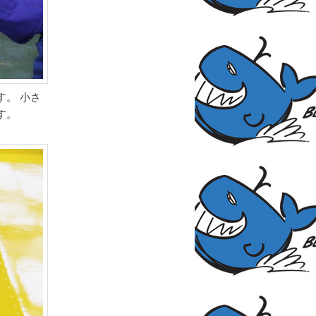
。 小さ
す。