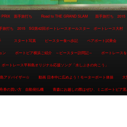
AND PRIX 面手旅打ち
Road to THE GRAND SLAM 面手旅打ち 2015
SLAM 面手旅打ち 2015 SG第42回ボートレースオールスター ボートレース大村
選手
スタート写真
ピースター食べ歩記
ペアボート試乗会
ョン
ボートピア横浜ご紹介 ～ピースター訪問記～
ボートレース
ボートレース平和島オリジナル応援ソング「水しぶきの向こう」
和島アドバイザー☆
動画 日本中に広めよう！モーターボート体操
大
舟券の買い方 自動発払機
青森にお越しの際はぜひ、ミニボートピア黒