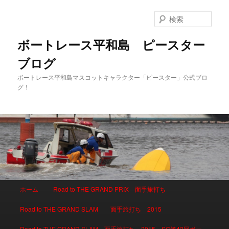
検
索
ボートレース平和島 ピースター
ブログ
ボートレース平和島マスコットキャラクター「ピースター」公式ブロ
グ！
メインメニュー
ホーム
Road to THE GRAND PRIX 面手旅打ち
メインコンテンツへ移動
サブコンテンツへ移動
Road to THE GRAND SLAM 面手旅打ち 2015
Road to THE GRAND SLAM 面手旅打ち 2015 SG第42回ボー