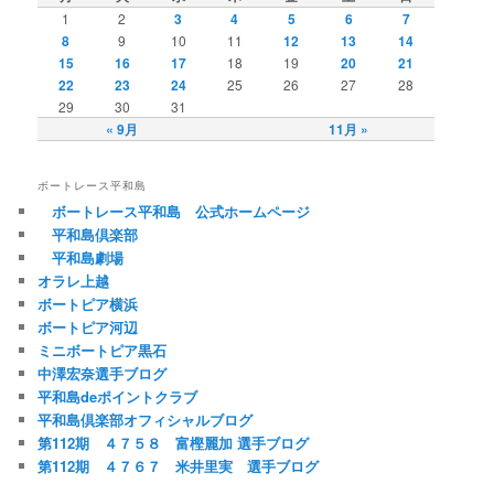
1
2
3
4
5
6
7
8
9
10
11
12
13
14
15
16
17
18
19
20
21
22
23
24
25
26
27
28
29
30
31
« 9月
11月 »
ボートレース平和島
ボートレース平和島 公式ホームページ
平和島倶楽部
平和島劇場
オラレ上越
ボートピア横浜
ボートピア河辺
ミニボートピア黒石
中澤宏奈選手ブログ
平和島deポイントクラブ
平和島倶楽部オフィシャルブログ
第112期 ４７５８ 富樫麗加 選手ブログ
第112期 ４７６７ 米井里実 選手ブログ