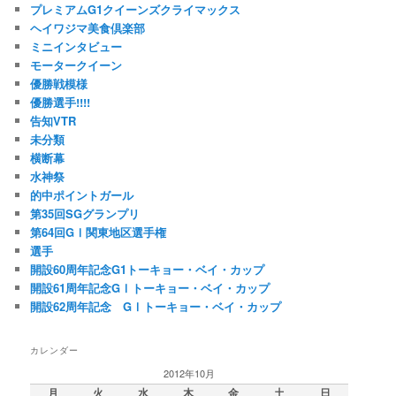
プレミアムG1クイーンズクライマックス
ヘイワジマ美食倶楽部
ミニインタビュー
モータークイーン
優勝戦模様
優勝選手!!!!
告知VTR
未分類
横断幕
水神祭
的中ポイントガール
第35回SGグランプリ
第64回GⅠ関東地区選手権
選手
開設60周年記念G1トーキョー・ベイ・カップ
開設61周年記念GⅠトーキョー・ベイ・カップ
開設62周年記念 GⅠトーキョー・ベイ・カップ
カレンダー
2012年10月
月
火
水
木
金
土
日