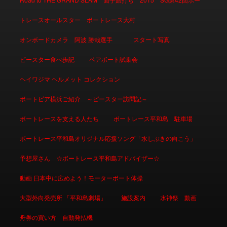
トレースオールスター ボートレース大村
オンボードカメラ 阿波 勝哉選手
スタート写真
ピースター食べ歩記
ペアボート試乗会
ヘイワジマ ヘルメット コレクション
ボートピア横浜ご紹介 ～ピースター訪問記～
ボートレースを支える人たち
ボートレース平和島 駐車場
ボートレース平和島オリジナル応援ソング「水しぶきの向こう」
予想屋さん ☆ボートレース平和島アドバイザー☆
動画 日本中に広めよう！モーターボート体操
大型外向発売所 「平和島劇場」
施設案内
水神祭 動画
舟券の買い方 自動発払機