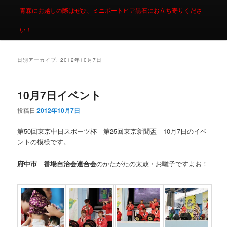
青森にお越しの際はぜひ、ミニボートピア黒石にお立ち寄りくださ
い！
日別アーカイブ:
2012年10月7日
10月7日イベント
投稿日:
2012年10月7日
第50回東京中日スポーツ杯 第25回東京新聞盃 10月7日のイベ
ントの模様です。
府中市 番場自治会連合会
のかたがたの太鼓・お囃子ですよお！