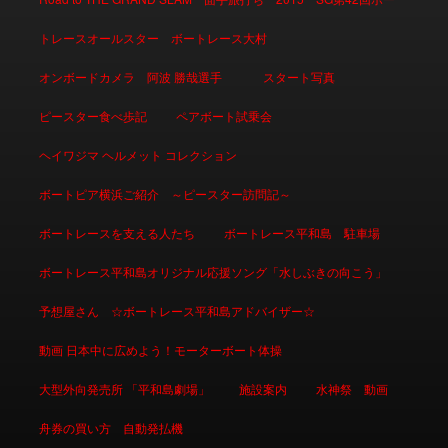
トレースオールスター ボートレース大村
オンボードカメラ 阿波 勝哉選手
スタート写真
ピースター食べ歩記
ペアボート試乗会
ヘイワジマ ヘルメット コレクション
ボートピア横浜ご紹介 ～ピースター訪問記～
ボートレースを支える人たち
ボートレース平和島 駐車場
ボートレース平和島オリジナル応援ソング「水しぶきの向こう」
予想屋さん ☆ボートレース平和島アドバイザー☆
動画 日本中に広めよう！モーターボート体操
大型外向発売所 「平和島劇場」
施設案内
水神祭 動画
舟券の買い方 自動発払機