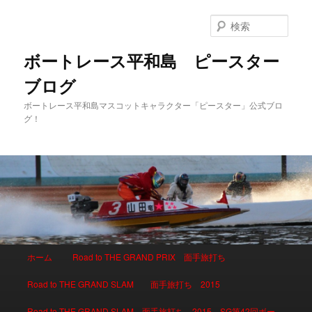
検
索
ボートレース平和島 ピースター
ブログ
ボートレース平和島マスコットキャラクター「ピースター」公式ブロ
グ！
メインメニュー
ホーム
Road to THE GRAND PRIX 面手旅打ち
メインコンテンツへ移動
サブコンテンツへ移動
Road to THE GRAND SLAM 面手旅打ち 2015
Road to THE GRAND SLAM 面手旅打ち 2015 SG第42回ボー