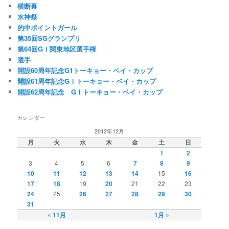
横断幕
水神祭
的中ポイントガール
第35回SGグランプリ
第64回GⅠ関東地区選手権
選手
開設60周年記念G1トーキョー・ベイ・カップ
開設61周年記念GⅠトーキョー・ベイ・カップ
開設62周年記念 GⅠトーキョー・ベイ・カップ
カレンダー
2012年12月
月
火
水
木
金
土
日
1
2
3
4
5
6
7
8
9
10
11
12
13
14
15
16
17
18
19
20
21
22
23
24
25
26
27
28
29
30
31
« 11月
1月 »