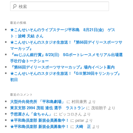
検索
最近の投稿
★こんせいそんのライブステージ平和島 8月21日(金) ゲス
ト：波崎 天結 さん
★こんせいそんのスタジオ生放送！『第66回デイリースポーツサ
マーカップ』
『auじぶん銀行賞』8/23(日) SGボートレースメモリアル出場選
手壮行会トークショー
『第66回デイリースポーツサマーカップ』場内イベント案内
★こんせいそんのスタジオ生放送！『GⅢ第39回キリンカップ』
初日
最近のコメント
大型外向発売所 「平和島劇場」
に
村田康男
より
東京支部 2994 茂垣 達也 選手 ラストラン
に
茂垣朗子
より
予想屋さん「金ちゃん」
に
ピッコロさん
より
★平和島倶楽部 新規会員募集中！
に
pstar
より
★平和島倶楽部 新規会員募集中！
に
大崎 正
より