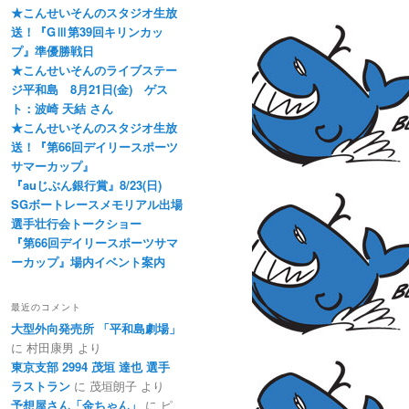
★こんせいそんのスタジオ生放
送！『GⅢ第39回キリンカッ
プ』準優勝戦日
★こんせいそんのライブステー
ジ平和島 8月21日(金) ゲス
ト：波崎 天結 さん
★こんせいそんのスタジオ生放
送！『第66回デイリースポーツ
サマーカップ』
『auじぶん銀行賞』8/23(日)
SGボートレースメモリアル出場
選手壮行会トークショー
『第66回デイリースポーツサマ
ーカップ』場内イベント案内
最近のコメント
大型外向発売所 「平和島劇場」
に
村田康男
より
東京支部 2994 茂垣 達也 選手
ラストラン
に
茂垣朗子
より
予想屋さん「金ちゃん」
に
ピ