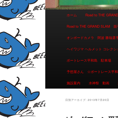
メインメニュー
ホーム
Road to THE GR
メインコンテンツへ移動
サブコンテンツへ移動
Road to THE GRAND 
オンボードカメラ 阿波 勝哉
ヘイワジマ ヘルメット コレクシ
ボートレース平和島 駐車場
予想屋さん ☆ボートレース平
施設案内
水神祭 動画
日別アーカイブ:
2013年7月20日