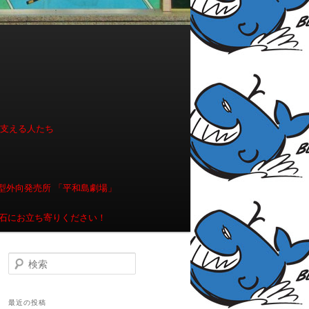
を支える人たち
型外向発売所 「平和島劇場」
石にお立ち寄りください！
検索
最近の投稿