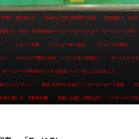
AND PRIX 面手旅打ち
Road to THE GRAND SLAM 面手旅打ち 2015
SLAM 面手旅打ち 2015 SG第42回ボートレースオールスター ボートレース大村
選手
スタート写真
ピースター食べ歩記
ペアボート試乗会
ョン
ボートピア横浜ご紹介 ～ピースター訪問記～
ボートレース
ボートレース平和島オリジナル応援ソング「水しぶきの向こう」
和島アドバイザー☆
動画 日本中に広めよう！モーターボート体操
大
舟券の買い方 自動発払機
青森にお越しの際はぜひ、ミニボートピア黒