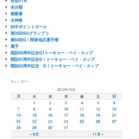
告知VTR
未分類
横断幕
水神祭
的中ポイントガール
第35回SGグランプリ
第64回GⅠ関東地区選手権
選手
開設60周年記念G1トーキョー・ベイ・カップ
開設61周年記念GⅠトーキョー・ベイ・カップ
開設62周年記念 GⅠトーキョー・ベイ・カップ
カレンダー
2013年10月
月
火
水
木
金
土
日
1
2
3
4
5
6
7
8
9
10
11
12
13
14
15
16
17
18
19
20
21
22
23
24
25
26
27
28
29
30
31
« 9月
11月 »