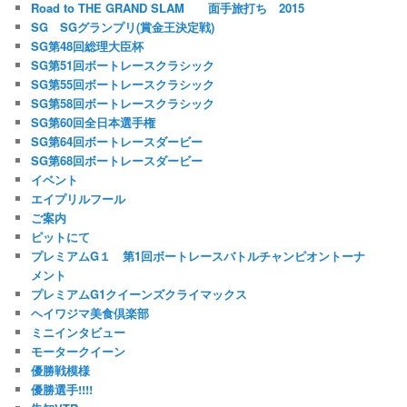
Road to THE GRAND SLAM 面手旅打ち 2015
SG SGグランプリ(賞金王決定戦)
SG第48回総理大臣杯
SG第51回ボートレースクラシック
SG第55回ボートレースクラシック
SG第58回ボートレースクラシック
SG第60回全日本選手権
SG第64回ボートレースダービー
SG第68回ボートレースダービー
イベント
エイプリルフール
ご案内
ピットにて
プレミアムG１ 第1回ボートレースバトルチャンピオントーナ
メント
プレミアムG1クイーンズクライマックス
ヘイワジマ美食倶楽部
ミニインタビュー
モータークイーン
優勝戦模様
優勝選手!!!!