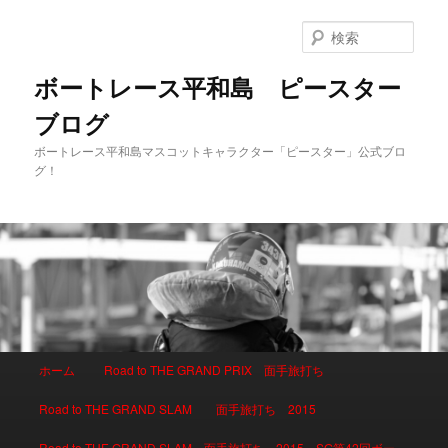
検
索
ボートレース平和島 ピースター
ブログ
ボートレース平和島マスコットキャラクター「ピースター」公式ブロ
グ！
メインメニュー
ホーム
Road to THE GRAND PRIX 面手旅打ち
メインコンテンツへ移動
サブコンテンツへ移動
Road to THE GRAND SLAM 面手旅打ち 2015
Road to THE GRAND SLAM 面手旅打ち 2015 SG第42回ボー