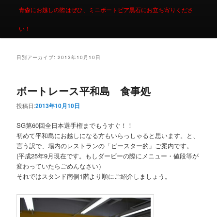
青森にお越しの際はぜひ、ミニボートピア黒石にお立ち寄りくださ
い！
日別アーカイブ:
2013年10月10日
ボートレース平和島 食事処
投稿日:
2013年10月10日
SG第60回全日本選手権までもうすぐ！！
初めて平和島にお越しになる方もいらっしゃると思います。と、
言う訳で、場内のレストランの「ピースター的」ご案内です。
(平成25年9月現在です。もしダービーの際にメニュー・値段等が
変わっていたらごめんなさい）
それではスタンド南側1階より順にご紹介しましょう。