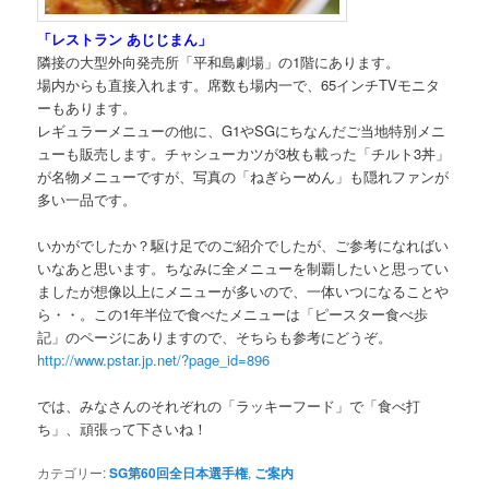
「レストラン あじじまん」
隣接の大型外向発売所「平和島劇場」の1階にあります。
場内からも直接入れます。席数も場内一で、65インチTVモニタ
ーもあります。
レギュラーメニューの他に、G1やSGにちなんだご当地特別メニ
ューも販売します。チャシューカツが3枚も載った「チルト3丼」
が名物メニューですが、写真の「ねぎらーめん」も隠れファンが
多い一品です。
いかがでしたか？駆け足でのご紹介でしたが、ご参考になればい
いなあと思います。ちなみに全メニューを制覇したいと思ってい
ましたが想像以上にメニューが多いので、一体いつになることや
ら・・。この1年半位で食べたメニューは「ピースター食べ歩
記」のページにありますので、そちらも参考にどうぞ。
http://www.pstar.jp.net/?page_id=896
では、みなさんのそれぞれの「ラッキーフード」で「食べ打
ち」、頑張って下さいね！
カテゴリー:
SG第60回全日本選手権
,
ご案内