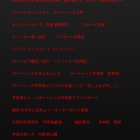
トレースオールスター ボートレース大村
オンボードカメラ 阿波 勝哉選手
スタート写真
ピースター食べ歩記
ペアボート試乗会
ヘイワジマ ヘルメット コレクション
ボートピア横浜ご紹介 ～ピースター訪問記～
ボートレースを支える人たち
ボートレース平和島 駐車場
ボートレース平和島オリジナル応援ソング「水しぶきの向こう」
予想屋さん ☆ボートレース平和島アドバイザー☆
動画 日本中に広めよう！モーターボート体操
大型外向発売所 「平和島劇場」
施設案内
水神祭 動画
舟券の買い方 自動発払機