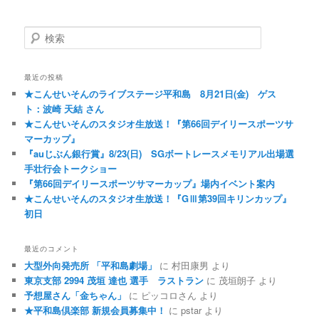
検索
最近の投稿
★こんせいそんのライブステージ平和島 8月21日(金) ゲス
ト：波崎 天結 さん
★こんせいそんのスタジオ生放送！『第66回デイリースポーツサ
マーカップ』
『auじぶん銀行賞』8/23(日) SGボートレースメモリアル出場選
手壮行会トークショー
『第66回デイリースポーツサマーカップ』場内イベント案内
★こんせいそんのスタジオ生放送！『GⅢ第39回キリンカップ』
初日
最近のコメント
大型外向発売所 「平和島劇場」
に
村田康男
より
東京支部 2994 茂垣 達也 選手 ラストラン
に
茂垣朗子
より
予想屋さん「金ちゃん」
に
ピッコロさん
より
★平和島倶楽部 新規会員募集中！
に
pstar
より