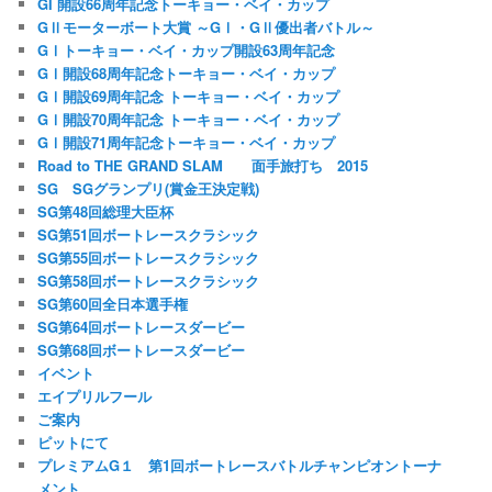
GI 開設66周年記念トーキョー・ベイ・カップ
GⅡモーターボート大賞 ～GⅠ・GⅡ優出者バトル～
GⅠトーキョー・ベイ・カップ開設63周年記念
GⅠ開設68周年記念トーキョー・ベイ・カップ
GⅠ開設69周年記念 トーキョー・ベイ・カップ
GⅠ開設70周年記念 トーキョー・ベイ・カップ
GⅠ開設71周年記念トーキョー・ベイ・カップ
Road to THE GRAND SLAM 面手旅打ち 2015
SG SGグランプリ(賞金王決定戦)
SG第48回総理大臣杯
SG第51回ボートレースクラシック
SG第55回ボートレースクラシック
SG第58回ボートレースクラシック
SG第60回全日本選手権
SG第64回ボートレースダービー
SG第68回ボートレースダービー
イベント
エイプリルフール
ご案内
ピットにて
プレミアムG１ 第1回ボートレースバトルチャンピオントーナ
メント