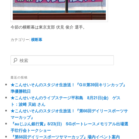
今節の横断幕は東京支部 伏見 俊介 選手。
カテゴリー:
横断幕
検索
最近の投稿
★こんせいそんのスタジオ生放送！『GⅢ第39回キリンカップ』
準優勝戦日
★こんせいそんのライブステージ平和島 8月21日(金) ゲス
ト：波崎 天結 さん
★こんせいそんのスタジオ生放送！『第66回デイリースポーツサ
マーカップ』
『auじぶん銀行賞』8/23(日) SGボートレースメモリアル出場選
手壮行会トークショー
『第66回デイリースポーツサマーカップ』場内イベント案内