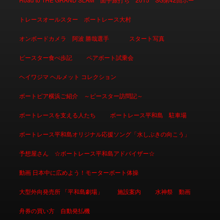
トレースオールスター ボートレース大村
オンボードカメラ 阿波 勝哉選手
スタート写真
ピースター食べ歩記
ペアボート試乗会
ヘイワジマ ヘルメット コレクション
ボートピア横浜ご紹介 ～ピースター訪問記～
ボートレースを支える人たち
ボートレース平和島 駐車場
ボートレース平和島オリジナル応援ソング「水しぶきの向こう」
予想屋さん ☆ボートレース平和島アドバイザー☆
動画 日本中に広めよう！モーターボート体操
大型外向発売所 「平和島劇場」
施設案内
水神祭 動画
舟券の買い方 自動発払機