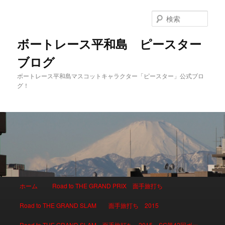
検
索
ボートレース平和島 ピースター
ブログ
ボートレース平和島マスコットキャラクター「ピースター」公式ブロ
グ！
メインメニュー
ホーム
Road to THE GRAND PRIX 面手旅打ち
メインコンテンツへ移動
サブコンテンツへ移動
Road to THE GRAND SLAM 面手旅打ち 2015
Road to THE GRAND SLAM 面手旅打ち 2015 SG第42回ボー