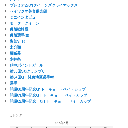
プレミアムG1クイーンズクライマックス
ヘイワジマ美食倶楽部
ミニインタビュー
モータークイーン
優勝戦模様
優勝選手!!!!
告知VTR
未分類
横断幕
水神祭
的中ポイントガール
第35回SGグランプリ
第64回GⅠ関東地区選手権
選手
開設60周年記念G1トーキョー・ベイ・カップ
開設61周年記念GⅠトーキョー・ベイ・カップ
開設62周年記念 GⅠトーキョー・ベイ・カップ
カレンダー
2015年4月