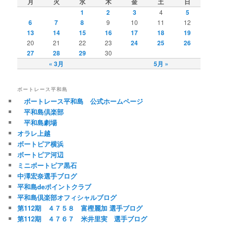
月
火
水
木
金
土
日
1
2
3
4
5
6
7
8
9
10
11
12
13
14
15
16
17
18
19
20
21
22
23
24
25
26
27
28
29
30
« 3月
5月 »
ボートレース平和島
ボートレース平和島 公式ホームページ
平和島倶楽部
平和島劇場
オラレ上越
ボートピア横浜
ボートピア河辺
ミニボートピア黒石
中澤宏奈選手ブログ
平和島deポイントクラブ
平和島倶楽部オフィシャルブログ
第112期 ４７５８ 富樫麗加 選手ブログ
第112期 ４７６７ 米井里実 選手ブログ