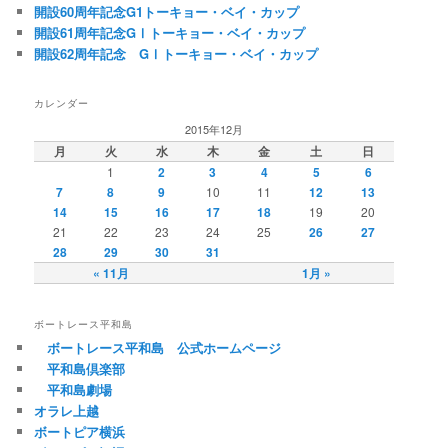
開設60周年記念G1トーキョー・ベイ・カップ
開設61周年記念GⅠトーキョー・ベイ・カップ
開設62周年記念 GⅠトーキョー・ベイ・カップ
カレンダー
2015年12月
月
火
水
木
金
土
日
1
2
3
4
5
6
7
8
9
10
11
12
13
14
15
16
17
18
19
20
21
22
23
24
25
26
27
28
29
30
31
« 11月
1月 »
ボートレース平和島
ボートレース平和島 公式ホームページ
平和島倶楽部
平和島劇場
オラレ上越
ボートピア横浜