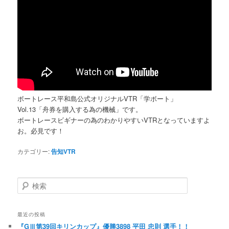
ボートレース平和島公式オリジナルVTR「学ボート」
Vol.13「舟券を購入する為の機械」です。
ボートレースビギナーの為のわかりやすいVTRとなっていますよ
お。必見です！
カテゴリー:
告知VTR
検索
最近の投稿
『GⅢ第39回キリンカップ』優勝3898 平田 忠則 選手！！