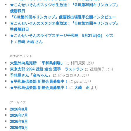
★こんせいそんのスタジオ生放送！『GⅢ第39回キリンカップ』
優勝戦日
『GⅢ第39回キリンカップ』優勝戦出場選手公開インタビュー
★こんせいそんのスタジオ生放送！『GⅢ第39回キリンカップ』
準優勝戦日
★こんせいそんのライブステージ平和島 8月21日(金) ゲス
ト：波崎 天結 さん
最近のコメント
大型外向発売所 「平和島劇場」
に
村田康男
より
東京支部 2994 茂垣 達也 選手 ラストラン
に
茂垣朗子
より
予想屋さん「金ちゃん」
に
ピッコロさん
より
★平和島倶楽部 新規会員募集中！
に
pstar
より
★平和島倶楽部 新規会員募集中！
に
大崎 正
より
アーカイブ
2026年8月
2026年7月
2026年6月
2026年5月