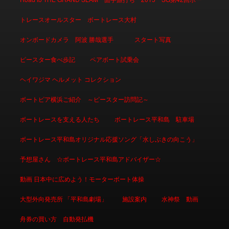
トレースオールスター ボートレース大村
オンボードカメラ 阿波 勝哉選手
スタート写真
ピースター食べ歩記
ペアボート試乗会
ヘイワジマ ヘルメット コレクション
ボートピア横浜ご紹介 ～ピースター訪問記～
ボートレースを支える人たち
ボートレース平和島 駐車場
ボートレース平和島オリジナル応援ソング「水しぶきの向こう」
予想屋さん ☆ボートレース平和島アドバイザー☆
動画 日本中に広めよう！モーターボート体操
大型外向発売所 「平和島劇場」
施設案内
水神祭 動画
舟券の買い方 自動発払機