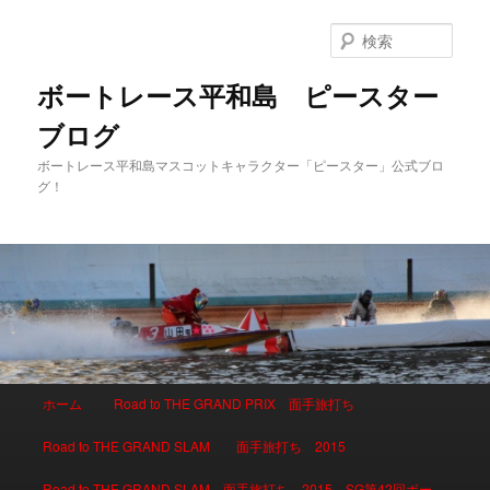
検
索
ボートレース平和島 ピースター
ブログ
ボートレース平和島マスコットキャラクター「ピースター」公式ブロ
グ！
メインメニュー
ホーム
Road to THE GRAND PRIX 面手旅打ち
メインコンテンツへ移動
サブコンテンツへ移動
Road to THE GRAND SLAM 面手旅打ち 2015
Road to THE GRAND SLAM 面手旅打ち 2015 SG第42回ボー