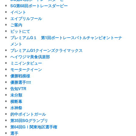
SG第68回ボートレースダービー
イベント
エイプリルフール
ご案内
ピットにて
プレミアムG１ 第1回ボートレースバトルチャンピオントーナ
メント
プレミアムG1クイーンズクライマックス
ヘイワジマ美食倶楽部
ミニインタビュー
モータークイーン
優勝戦模様
優勝選手!!!!
告知VTR
未分類
横断幕
水神祭
的中ポイントガール
第35回SGグランプリ
第64回GⅠ関東地区選手権
選手