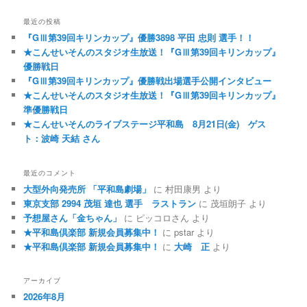
最近の投稿
『GⅢ第39回キリンカップ』優勝3898 平田 忠則 選手！！
★こんせいそんのスタジオ生放送！『GⅢ第39回キリンカップ』
優勝戦日
『GⅢ第39回キリンカップ』優勝戦出場選手公開インタビュー
★こんせいそんのスタジオ生放送！『GⅢ第39回キリンカップ』
準優勝戦日
★こんせいそんのライブステージ平和島 8月21日(金) ゲス
ト：波崎 天結 さん
最近のコメント
大型外向発売所 「平和島劇場」
に
村田康男
より
東京支部 2994 茂垣 達也 選手 ラストラン
に
茂垣朗子
より
予想屋さん「金ちゃん」
に
ピッコロさん
より
★平和島倶楽部 新規会員募集中！
に
pstar
より
★平和島倶楽部 新規会員募集中！
に
大崎 正
より
アーカイブ
2026年8月