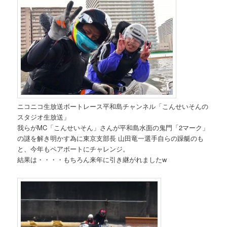
ニコニコ生放送ボートレース平和島チャンネル「こんせいそんの
スタジオ生放送」
我らがMC「こんせいそん」さんが平和島水面の鬼門「2マーク」
の謎を解き明かす為に東京支部長 山田竜一選手自らの躁艇のも
と、今年もペアボートにチャレンジ。
結果は・・・・もちろん来年に引き継がれましたw