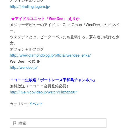
オフィシャルブログ
http://14rolling.jugem.jp/
★アイドルユニット「WenDee」 えりか
メジャーデビューのアイドル・Girls Group『WenDee』のメンバ
ー。
ウェンディとは、ピーターパンにも登場する、夢を追い続ける少
女。
オフィシャルブログ
http://www.diamondblog.jp/official/wendee_erika/
WenDee 公式HP
http://wendee.jp/
ニコニコ生放送「ボートレース平和島チャンネル」
無料放送（ニコニコ会員登録必要）
http://live.nicovideo.jp/watch/ch2525207
カテゴリー:
イベント
検索