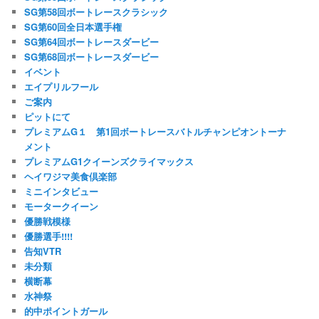
SG第58回ボートレースクラシック
SG第60回全日本選手権
SG第64回ボートレースダービー
SG第68回ボートレースダービー
イベント
エイプリルフール
ご案内
ピットにて
プレミアムG１ 第1回ボートレースバトルチャンピオントーナ
メント
プレミアムG1クイーンズクライマックス
ヘイワジマ美食倶楽部
ミニインタビュー
モータークイーン
優勝戦模様
優勝選手!!!!
告知VTR
未分類
横断幕
水神祭
的中ポイントガール