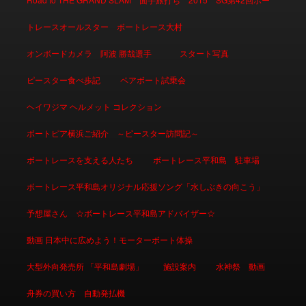
トレースオールスター ボートレース大村
オンボードカメラ 阿波 勝哉選手
スタート写真
ピースター食べ歩記
ペアボート試乗会
ヘイワジマ ヘルメット コレクション
ボートピア横浜ご紹介 ～ピースター訪問記～
ボートレースを支える人たち
ボートレース平和島 駐車場
ボートレース平和島オリジナル応援ソング「水しぶきの向こう」
予想屋さん ☆ボートレース平和島アドバイザー☆
動画 日本中に広めよう！モーターボート体操
大型外向発売所 「平和島劇場」
施設案内
水神祭 動画
舟券の買い方 自動発払機