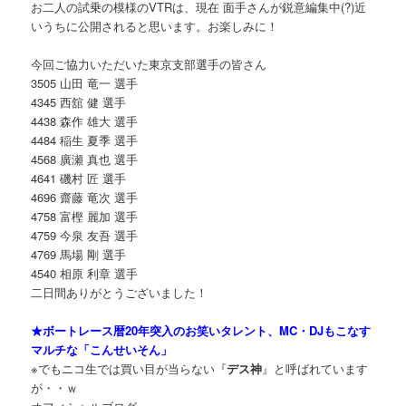
お二人の試乗の模様のVTRは、現在 面手さんが鋭意編集中(?)近
いうちに公開されると思います。お楽しみに！
今回ご協力いただいた東京支部選手の皆さん
3505 山田 竜一 選手
4345 西舘 健 選手
4438 森作 雄大 選手
4484 稲生 夏季 選手
4568 廣瀬 真也 選手
4641 磯村 匠 選手
4696 齋藤 竜次 選手
4758 富樫 麗加 選手
4759 今泉 友吾 選手
4769 馬場 剛 選手
4540 相原 利章 選手
二日間ありがとうございました！
★ボートレース暦20年突入のお笑いタレント、MC・DJもこなす
マルチな「こんせいそん」
※でもニコ生では買い目が当らない『
デス神
』と呼ばれています
が・・ｗ