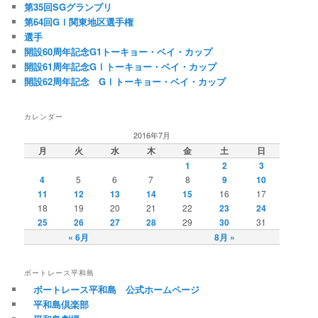
第35回SGグランプリ
第64回GⅠ関東地区選手権
選手
開設60周年記念G1トーキョー・ベイ・カップ
開設61周年記念GⅠトーキョー・ベイ・カップ
開設62周年記念 GⅠトーキョー・ベイ・カップ
カレンダー
2016年7月
月
火
水
木
金
土
日
1
2
3
4
5
6
7
8
9
10
11
12
13
14
15
16
17
18
19
20
21
22
23
24
25
26
27
28
29
30
31
« 6月
8月 »
ボートレース平和島
ボートレース平和島 公式ホームページ
平和島倶楽部