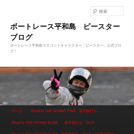
検
索
ボートレース平和島 ピースター
ブログ
ボートレース平和島マスコットキャラクター「ピースター」公式ブロ
グ！
メインメニュー
ホーム
Road to THE GRAND PRIX 面手旅打ち
メインコンテンツへ移動
サブコンテンツへ移動
Road to THE GRAND SLAM 面手旅打ち 2015
Road to THE GRAND SLAM 面手旅打ち 2015 SG第42回ボー