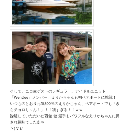
そして、ニコ生ゲストのレギュラー、アイドルユニット
「WenDee」メンバー、えりかちゃんも初ペアボートに挑戦！
いつものとおり元気300％のえりかちゃん、ペアボートでも「き
らチョロり～ん！」！！凄すぎる！！ｗｗ
躁艇していただいた西舘 健 選手もパワフルなえりかちゃんに押
され気味でしたあｗ
ヽ(´∀`)ﾉ