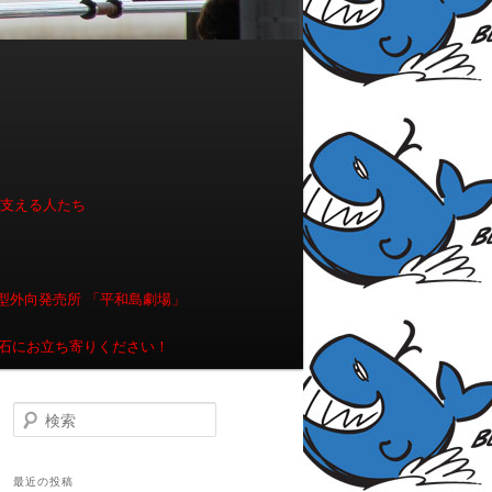
を支える人たち
型外向発売所 「平和島劇場」
石にお立ち寄りください！
検索
最近の投稿