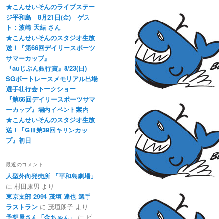
★こんせいそんのライブステー
ジ平和島 8月21日(金) ゲス
ト：波崎 天結 さん
★こんせいそんのスタジオ生放
送！『第66回デイリースポーツ
サマーカップ』
『auじぶん銀行賞』8/23(日)
SGボートレースメモリアル出場
選手壮行会トークショー
『第66回デイリースポーツサマ
ーカップ』場内イベント案内
★こんせいそんのスタジオ生放
送！『GⅢ第39回キリンカッ
プ』初日
最近のコメント
大型外向発売所 「平和島劇場」
に
村田康男
より
東京支部 2994 茂垣 達也 選手
ラストラン
に
茂垣朗子
より
予想屋さん「金ちゃん」
に
ピ