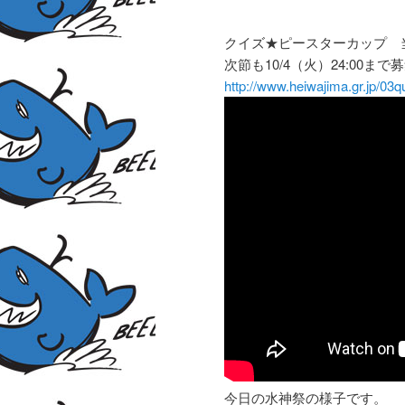
クイズ★ピースターカップ 
次節も10/4（火）24:00まで募
http://www.heiwajima.gr.jp/03q
今日の水神祭の様子です。