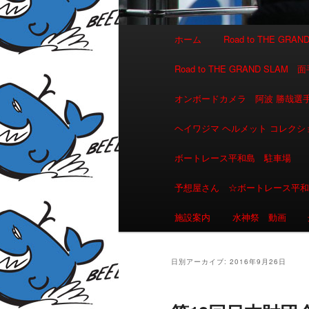
メインメニュー
ホーム
Road to THE GR
メインコンテンツへ移動
サブコンテンツへ移動
Road to THE GRAND 
オンボードカメラ 阿波 勝哉
ヘイワジマ ヘルメット コレクシ
ボートレース平和島 駐車場
予想屋さん ☆ボートレース平
施設案内
水神祭 動画
日別アーカイブ:
2016年9月26日