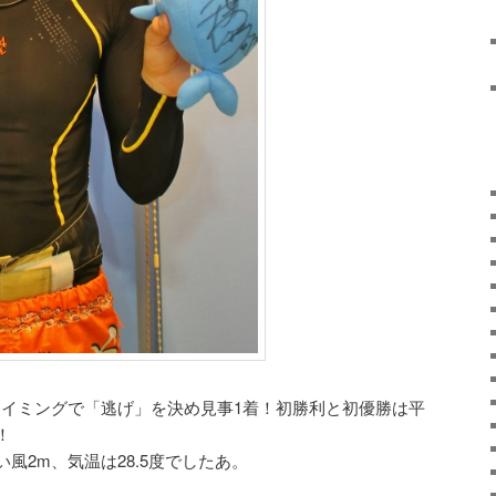
トタイミングで「逃げ」を決め見事1着！初勝利と初優勝は平
！
風2m、気温は28.5度でしたあ。