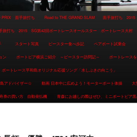
AND PRIX 面手旅打ち
Road to THE GRAND SLAM 面手旅打ち 2015
SLAM 面手旅打ち 2015 SG第42回ボートレースオールスター ボートレース大村
選手
スタート写真
ピースター食べ歩記
ペアボート試乗会
ョン
ボートピア横浜ご紹介 ～ピースター訪問記～
ボートレース
ボートレース平和島オリジナル応援ソング「水しぶきの向こう」
和島アドバイザー☆
動画 日本中に広めよう！モーターボート体操
大
舟券の買い方 自動発払機
青森にお越しの際はぜひ、ミニボートピア黒