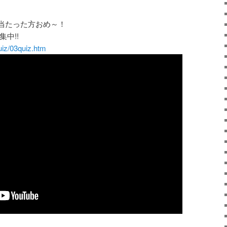
当たった方おめ～！
集中!!
uiz/03quiz.htm