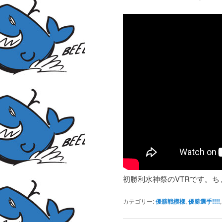
初勝利水神祭のVTRです。
カテゴリー:
優勝戦模様
,
優勝選手!!!!