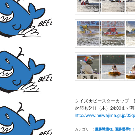
クイズ★ピースターカップ 
次節も5/11（木）24:00まで募
http://www.heiwajima.gr.jp/03q
カテゴリー:
優勝戦模様
,
優勝選手!!!!