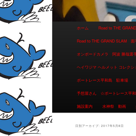
メインメニュー
ホーム
Road to THE GR
メインコンテンツへ移動
サブコンテンツへ移動
Road to THE GRAND 
オンボードカメラ 阿波 勝哉
ヘイワジマ ヘルメット コレクシ
ボートレース平和島 駐車場
予想屋さん ☆ボートレース平
施設案内
水神祭 動画
日別アーカイブ:
2017年5月8日