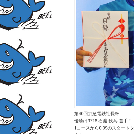
第40回京急電鉄社長杯
優勝は3716 石渡 鉄兵 選手！
1コースから0.09のスター