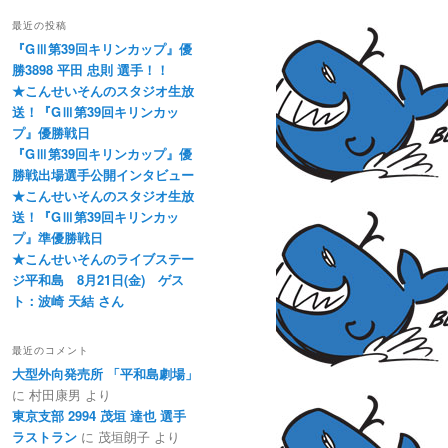
最近の投稿
『GⅢ第39回キリンカップ』優
勝3898 平田 忠則 選手！！
★こんせいそんのスタジオ生放
送！『GⅢ第39回キリンカッ
プ』優勝戦日
『GⅢ第39回キリンカップ』優
勝戦出場選手公開インタビュー
★こんせいそんのスタジオ生放
送！『GⅢ第39回キリンカッ
プ』準優勝戦日
★こんせいそんのライブステー
ジ平和島 8月21日(金) ゲス
ト：波崎 天結 さん
最近のコメント
大型外向発売所 「平和島劇場」
に
村田康男
より
東京支部 2994 茂垣 達也 選手
ラストラン
に
茂垣朗子
より