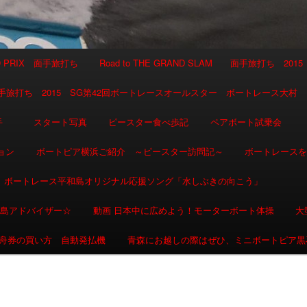
AND PRIX 面手旅打ち
Road to THE GRAND SLAM 面手旅打ち 2015
SLAM 面手旅打ち 2015 SG第42回ボートレースオールスター ボートレース大村
選手
スタート写真
ピースター食べ歩記
ペアボート試乗会
ョン
ボートピア横浜ご紹介 ～ピースター訪問記～
ボートレース
ボートレース平和島オリジナル応援ソング「水しぶきの向こう」
和島アドバイザー☆
動画 日本中に広めよう！モーターボート体操
大
舟券の買い方 自動発払機
青森にお越しの際はぜひ、ミニボートピア黒