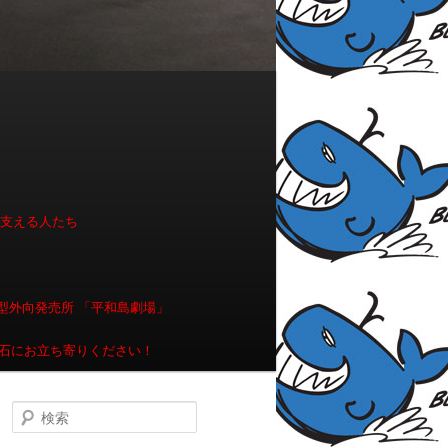
を支える人たち
型外向発売所 「平和島劇場」
石にお立ち寄りください！
検索