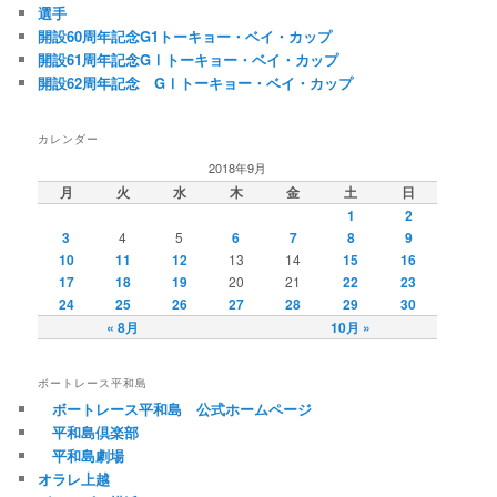
選手
開設60周年記念G1トーキョー・ベイ・カップ
開設61周年記念GⅠトーキョー・ベイ・カップ
開設62周年記念 GⅠトーキョー・ベイ・カップ
カレンダー
2018年9月
月
火
水
木
金
土
日
1
2
3
4
5
6
7
8
9
10
11
12
13
14
15
16
17
18
19
20
21
22
23
24
25
26
27
28
29
30
« 8月
10月 »
ボートレース平和島
ボートレース平和島 公式ホームページ
平和島倶楽部
平和島劇場
オラレ上越