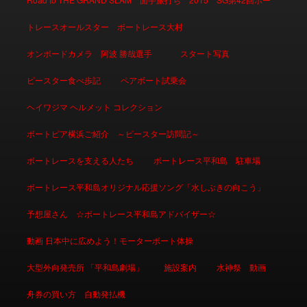
トレースオールスター ボートレース大村
オンボードカメラ 阿波 勝哉選手
スタート写真
ピースター食べ歩記
ペアボート試乗会
ヘイワジマ ヘルメット コレクション
ボートピア横浜ご紹介 ～ピースター訪問記～
ボートレースを支える人たち
ボートレース平和島 駐車場
ボートレース平和島オリジナル応援ソング「水しぶきの向こう」
予想屋さん ☆ボートレース平和島アドバイザー☆
動画 日本中に広めよう！モーターボート体操
大型外向発売所 「平和島劇場」
施設案内
水神祭 動画
舟券の買い方 自動発払機