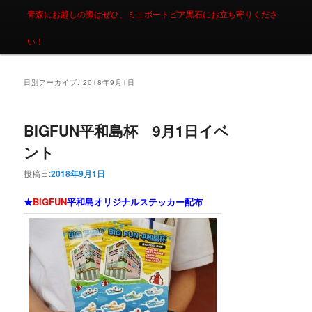
青森にお越しの際はぜひ、ミニボートピア黒石にお立ち寄りくださ
い！
日別アーカイブ:
2018年9月1日
BIGFUN平和島杯 9月1日イベ
ント
投稿日:
2018年9月1日
★
BIGFUN
平和島オリジナルステッカー配布