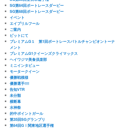
SG第64回ボートレースダービー
SG第68回ボートレースダービー
イベント
エイプリルフール
ご案内
ピットにて
プレミアムG１ 第1回ボートレースバトルチャンピオントーナ
メント
プレミアムG1クイーンズクライマックス
ヘイワジマ美食倶楽部
ミニインタビュー
モータークイーン
優勝戦模様
優勝選手!!!!
告知VTR
未分類
横断幕
水神祭
的中ポイントガール
第35回SGグランプリ
第64回GⅠ関東地区選手権