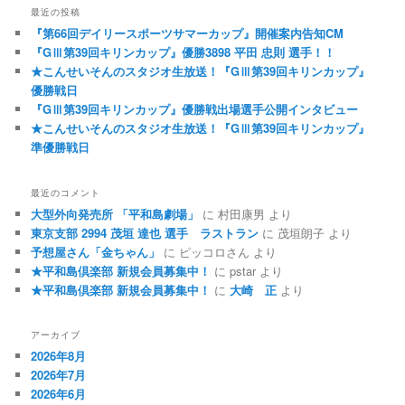
最近の投稿
『第66回デイリースポーツサマーカップ』開催案内告知CM
『GⅢ第39回キリンカップ』優勝3898 平田 忠則 選手！！
★こんせいそんのスタジオ生放送！『GⅢ第39回キリンカップ』
優勝戦日
『GⅢ第39回キリンカップ』優勝戦出場選手公開インタビュー
★こんせいそんのスタジオ生放送！『GⅢ第39回キリンカップ』
準優勝戦日
最近のコメント
大型外向発売所 「平和島劇場」
に
村田康男
より
東京支部 2994 茂垣 達也 選手 ラストラン
に
茂垣朗子
より
予想屋さん「金ちゃん」
に
ピッコロさん
より
★平和島倶楽部 新規会員募集中！
に
pstar
より
★平和島倶楽部 新規会員募集中！
に
大崎 正
より
アーカイブ
2026年8月
2026年7月
2026年6月