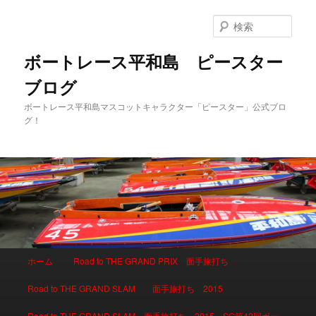
検
索
ボートレース平和島 ピースター
ブログ
ボートレース平和島マスコットキャラクター「ピースター」公式ブロ
グ！
メインメニュー
ホーム
Road to THE GRAND PRIX 面手旅打ち
メインコンテンツへ移動
サブコンテンツへ移動
Road to THE GRAND SLAM 面手旅打ち 2015
Road to THE GRAND SLAM 面手旅打ち 2015 SG第42回ボー