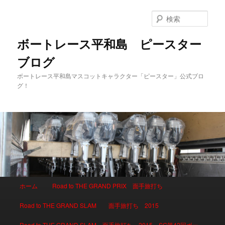
検
索
ボートレース平和島 ピースター
ブログ
ボートレース平和島マスコットキャラクター「ピースター」公式ブロ
グ！
メインメニュー
ホーム
Road to THE GRAND PRIX 面手旅打ち
メインコンテンツへ移動
サブコンテンツへ移動
Road to THE GRAND SLAM 面手旅打ち 2015
Road to THE GRAND SLAM 面手旅打ち 2015 SG第42回ボー