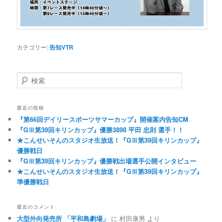
カテゴリー:
告知VTR
検索
最近の投稿
『第66回デイリースポーツサマーカップ』開催案内告知CM
『GⅢ第39回キリンカップ』優勝3898 平田 忠則 選手！！
★こんせいそんのスタジオ生放送！『GⅢ第39回キリンカップ』
優勝戦日
『GⅢ第39回キリンカップ』優勝戦出場選手公開インタビュー
★こんせいそんのスタジオ生放送！『GⅢ第39回キリンカップ』
準優勝戦日
最近のコメント
大型外向発売所 「平和島劇場」
に
村田康男
より