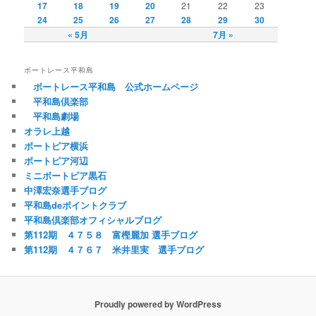
17
18
19
20
21
22
23
24
25
26
27
28
29
30
« 5月
7月 »
ボートレース平和島
ボートレース平和島 公式ホームページ
平和島倶楽部
平和島劇場
オラレ上越
ボートピア横浜
ボートピア河辺
ミニボートピア黒石
中澤宏奈選手ブログ
平和島deポイントクラブ
平和島倶楽部オフィシャルブログ
第112期 ４７５８ 富樫麗加 選手ブログ
第112期 ４７６７ 米井里実 選手ブログ
Proudly powered by WordPress