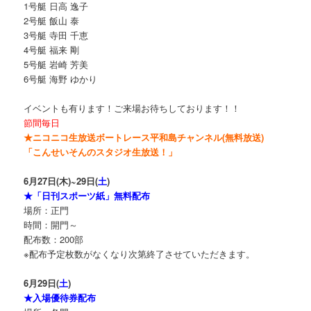
1号艇 日高 逸子
2号艇 飯山 泰
3号艇 寺田 千恵
4号艇 福来 剛
5号艇 岩崎 芳美
6号艇 海野 ゆかり
イベントも有ります！ご来場お待ちしております！！
節間毎日
★ニコニコ生放送ボートレース平和島チャンネル(無料放送)
「こんせいそんのスタジオ生放送！」
6月27日(木)~29日(
土
)
★「日刊スポーツ紙」無料配布
場所：正門
時間：開門～
配布数：200部
※配布予定枚数がなくなり次第終了させていただきます。
6月29日(
土
)
★入場優待券配布