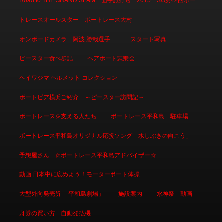
トレースオールスター ボートレース大村
オンボードカメラ 阿波 勝哉選手
スタート写真
ピースター食べ歩記
ペアボート試乗会
ヘイワジマ ヘルメット コレクション
ボートピア横浜ご紹介 ～ピースター訪問記～
ボートレースを支える人たち
ボートレース平和島 駐車場
ボートレース平和島オリジナル応援ソング「水しぶきの向こう」
予想屋さん ☆ボートレース平和島アドバイザー☆
動画 日本中に広めよう！モーターボート体操
大型外向発売所 「平和島劇場」
施設案内
水神祭 動画
舟券の買い方 自動発払機