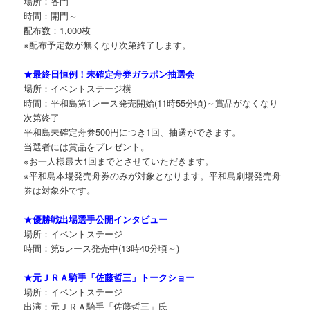
場所：各門
時間：開門～
配布数：1,000枚
※配布予定数が無くなり次第終了します。
★最終日恒例！未確定舟券ガラポン抽選会
場所：イベントステージ横
時間：平和島第1レース発売開始(11時55分頃)～賞品がなくなり
次第終了
平和島未確定舟券500円につき1回、抽選ができます。
当選者には賞品をプレゼント。
※お一人様最大1回までとさせていただきます。
※平和島本場発売舟券のみが対象となります。平和島劇場発売舟
券は対象外です。
★優勝戦出場選手公開インタビュー
場所：イベントステージ
時間：第5レース発売中(13時40分頃～)
★元ＪＲＡ騎手「佐藤哲三」トークショー
場所：イベントステージ
出演：元ＪＲＡ騎手「佐藤哲三」氏