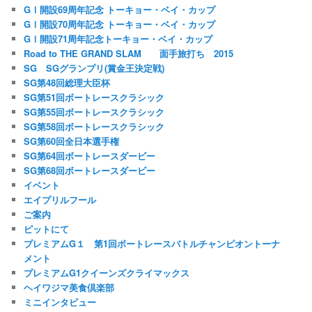
GⅠ開設69周年記念 トーキョー・ベイ・カップ
GⅠ開設70周年記念 トーキョー・ベイ・カップ
GⅠ開設71周年記念トーキョー・ベイ・カップ
Road to THE GRAND SLAM 面手旅打ち 2015
SG SGグランプリ(賞金王決定戦)
SG第48回総理大臣杯
SG第51回ボートレースクラシック
SG第55回ボートレースクラシック
SG第58回ボートレースクラシック
SG第60回全日本選手権
SG第64回ボートレースダービー
SG第68回ボートレースダービー
イベント
エイプリルフール
ご案内
ピットにて
プレミアムG１ 第1回ボートレースバトルチャンピオントーナ
メント
プレミアムG1クイーンズクライマックス
ヘイワジマ美食倶楽部
ミニインタビュー