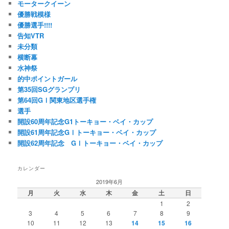
モータークイーン
優勝戦模様
優勝選手!!!!
告知VTR
未分類
横断幕
水神祭
的中ポイントガール
第35回SGグランプリ
第64回GⅠ関東地区選手権
選手
開設60周年記念G1トーキョー・ベイ・カップ
開設61周年記念GⅠトーキョー・ベイ・カップ
開設62周年記念 GⅠトーキョー・ベイ・カップ
カレンダー
2019年6月
月
火
水
木
金
土
日
1
2
3
4
5
6
7
8
9
10
11
12
13
14
15
16