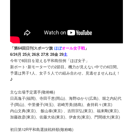
「第64回日刊スポーツ旗
ほぼ
オール女子戦
」
6/24月 25火 26水 27木 28金 29
土
今年で8回目を迎える平和島恒例「ほぼ女子」
新ボート･新モーターでの2節目。機力が見えない中での6日間。
予選は男子1人、女子５人での組み合わせ。見逃せませんねえ！
♪
主な出場予定選手(敬称略)
日高逸子(福岡)、寺田千恵(岡山)、海野ゆかり(広島)、堀之内紀代
子(岡山)、中里優子(埼玉)、岩崎芳美(徳島)、倉持莉々(東京)
内山文典(東京)、 飯山泰(東京) 、吉田宗弘(東京)、福来剛(東京)、
加藤政彦(東京)、佐藤大佑(東京)、伊倉光(東京)、門間雄大(東京)
初日第12R平和島選抜戦枠順(敬称略)