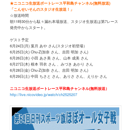
★ニコニコ生放送ボートレース平和島チャンネル(無料放送)
「こんせいそんのスタジオ生放送！」
☆放送時間
朝11時30分から駄々漏れ本場放送、スタジオ生放送は第7レース
発売中からスタート。
ゲスト予定
6月24日(月) 葉月 あや さん(スタジオ初登場）
6月25日(火) Chu-Z(加奈 さん、吉田 明加 さん)
6月26日(水) 小田 あさ美 さん、山本 成美 さん
6月27日(木) 根本 羽衣 さん 、みづき あかり さん
6月28日(金) Chu-Z(加奈 さん、吉田 明加 さん)
6月29日(土) 中田 ちさと さん、ありさ さん、えりか さん
ニコニコ生放送ボートレース平和島チャンネル(無料放送）
http://live.nicovideo.jp/watch/ch2525207