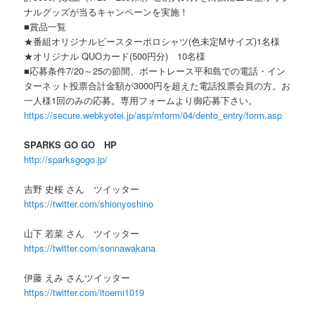
ナルグッズが当るキャンペーンを実施！
■賞品一覧
★番組オリジナルピースターポロシャツ(色未定Mサイズ)1名様
★オリジナル QUOカード(500円分) 10名様
■応募条件7/20～25の節間、ボートレース平和島での電話・イン
ターネット投票合計金額が3000円を超えた電話投票会員の方。お
一人様1回のみの応募。専用フォームより御応募下さい。
https://secure.webkyotei.jp/asp/mform/04/dento_entry/form.asp
SPARKS GO GO HP
http://sparksgogo.jp/
吉野 史桜 さん ツイッター
https://twitter.com/shionyoshino
山下 若菜 さん ツイッター
https://twitter.com/sonnawakana
伊藤 えみ さんツイッター
https://twitter.com/itoemi1019