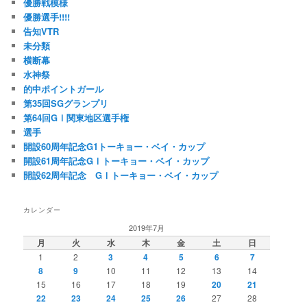
優勝戦模様
優勝選手!!!!
告知VTR
未分類
横断幕
水神祭
的中ポイントガール
第35回SGグランプリ
第64回GⅠ関東地区選手権
選手
開設60周年記念G1トーキョー・ベイ・カップ
開設61周年記念GⅠトーキョー・ベイ・カップ
開設62周年記念 GⅠトーキョー・ベイ・カップ
カレンダー
2019年7月
月
火
水
木
金
土
日
1
2
3
4
5
6
7
8
9
10
11
12
13
14
15
16
17
18
19
20
21
22
23
24
25
26
27
28