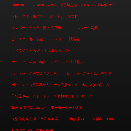
Road to THE GRAND SLAM 面手旅打ち 2015 SG第42回ボー
トレースオールスター ボートレース大村
オンボードカメラ 阿波 勝哉選手
スタート写真
ピースター食べ歩記
ペアボート試乗会
ヘイワジマ ヘルメット コレクション
ボートピア横浜ご紹介 ～ピースター訪問記～
ボートレースを支える人たち
ボートレース平和島 駐車場
ボートレース平和島オリジナル応援ソング「水しぶきの向こう」
予想屋さん ☆ボートレース平和島アドバイザー☆
動画 日本中に広めよう！モーターボート体操
大型外向発売所 「平和島劇場」
施設案内
水神祭 動画
舟券の買い方 自動発払機