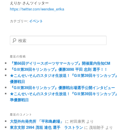
えりか さんツイッター
https://twitter.com/wendee_erika
カテゴリー:
イベント
検索
最近の投稿
『第66回デイリースポーツサマーカップ』開催案内告知CM
『GⅢ第39回キリンカップ』優勝3898 平田 忠則 選手！！
★こんせいそんのスタジオ生放送！『GⅢ第39回キリンカップ』
優勝戦日
『GⅢ第39回キリンカップ』優勝戦出場選手公開インタビュー
★こんせいそんのスタジオ生放送！『GⅢ第39回キリンカップ』
準優勝戦日
最近のコメント
大型外向発売所 「平和島劇場」
に
村田康男
より
東京支部 2994 茂垣 達也 選手 ラストラン
に
茂垣朗子
より