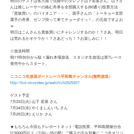
明日のゲストは各方面で活躍中のタレント山下若菜さん。山下さ
んは推しレーサーの絡む舟券を全部購入する(60通り)投票方法
『貴族買い』のパイオニア・・・。面手さんの「トーキョー支部
選手の舟券、ゼンブ持って来てチョーダイっ！」の元祖ですよお
ｗ
明日はこんさんも貴族買いにチャレンジするのか！？さあ、明日
は荒れるかオケラか！？さあどっち！？お楽しみに！！
☆放送時間
朝11時30分から駄々漏れ本場放送、スタジオ生放送は第7レース
発売中からスタート。
ニコニコ生放送ボートレース平和島チャンネル(無料放送）
http://live.nicovideo.jp/watch/ch2525207
ゲスト予定
7月23日(火) 山下 若菜 さん
7月24日(水) やくましんいち さん
7月25日(木) えりか さん
★もちろん今回もテレボートネット･電話投票、平和島開催分合
計3000円以上（7/20～25の間）ご購入の方を対象にニコ生オリジ