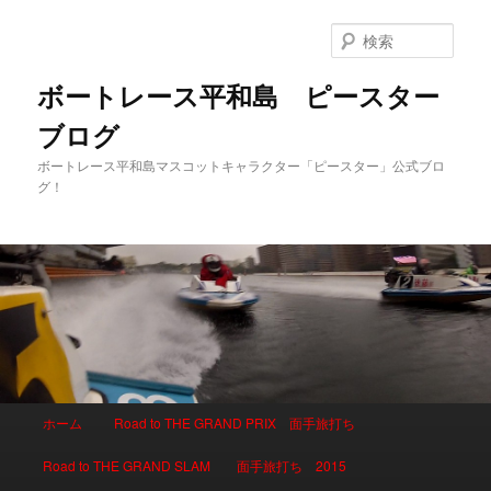
検
索
ボートレース平和島 ピースター
ブログ
ボートレース平和島マスコットキャラクター「ピースター」公式ブロ
グ！
メインメニュー
ホーム
Road to THE GRAND PRIX 面手旅打ち
メインコンテンツへ移動
サブコンテンツへ移動
Road to THE GRAND SLAM 面手旅打ち 2015