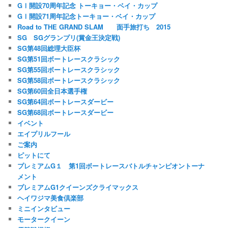
GⅠ開設70周年記念 トーキョー・ベイ・カップ
GⅠ開設71周年記念トーキョー・ベイ・カップ
Road to THE GRAND SLAM 面手旅打ち 2015
SG SGグランプリ(賞金王決定戦)
SG第48回総理大臣杯
SG第51回ボートレースクラシック
SG第55回ボートレースクラシック
SG第58回ボートレースクラシック
SG第60回全日本選手権
SG第64回ボートレースダービー
SG第68回ボートレースダービー
イベント
エイプリルフール
ご案内
ピットにて
プレミアムG１ 第1回ボートレースバトルチャンピオントーナ
メント
プレミアムG1クイーンズクライマックス
ヘイワジマ美食倶楽部
ミニインタビュー
モータークイーン