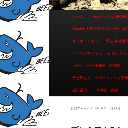
メインメニュー
ホーム
Road to THE GR
メインコンテンツへ移動
サブコンテンツへ移動
Road to THE GRAND 
オンボードカメラ 阿波 勝哉
ヘイワジマ ヘルメット コレクシ
ボートレース平和島 駐車場
予想屋さん ☆ボートレース平
施設案内
水神祭 動画
日別アーカイブ:
2019年11月28日