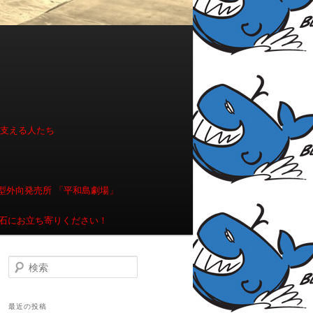
を支える人たち
型外向発売所 「平和島劇場」
石にお立ち寄りください！
検索
最近の投稿