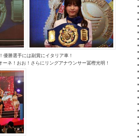
ト！優勝選手には副賞にイタリア車！
ィツィオーネ！おお！さらにリングアナウンサー冨樫光明！