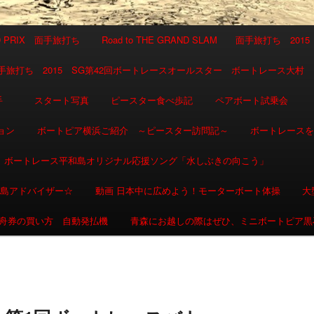
AND PRIX 面手旅打ち
Road to THE GRAND SLAM 面手旅打ち 2015
SLAM 面手旅打ち 2015 SG第42回ボートレースオールスター ボートレース大村
選手
スタート写真
ピースター食べ歩記
ペアボート試乗会
ョン
ボートピア横浜ご紹介 ～ピースター訪問記～
ボートレース
ボートレース平和島オリジナル応援ソング「水しぶきの向こう」
和島アドバイザー☆
動画 日本中に広めよう！モーターボート体操
大
舟券の買い方 自動発払機
青森にお越しの際はぜひ、ミニボートピア黒