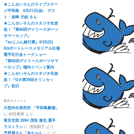
★こんせいそんのライブステー
ジ平和島 8月21日(金) ゲス
ト：波崎 天結 さん
★こんせいそんのスタジオ生放
送！『第66回デイリースポーツ
サマーカップ』
『auじぶん銀行賞』8/23(日)
SGボートレースメモリアル出場
選手壮行会トークショー
『第66回デイリースポーツサマ
ーカップ』場内イベント案内
★こんせいそんのスタジオ生放
送！『GⅢ第39回キリンカッ
プ』初日
最近のコメント
大型外向発売所 「平和島劇場」
に
村田康男
より
東京支部 2994 茂垣 達也 選手
ラストラン
に
茂垣朗子
より
予想屋さん「金ちゃん」
に
ピ