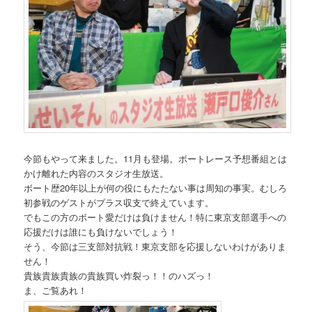
今節もやって来ました。11月も登場。ボートレース予想番組とは
かけ離れた内容のスタジオ生放送。
ボート歴20年以上が何の役にもたたない事は周知の事実。むしろ
初参戦のゲストがプラス収支で終えています。
でもこの方のボート愛だけは負けません！特に東京支部選手への
応援だけは誰にも負けないでしょう！
そう、今節は三支部対抗戦！東京支部を応援しないわけがありま
せん！
貴族貴族貴族の貴族買い炸裂っ！！のハズっ！
ま、ご覧あれ！