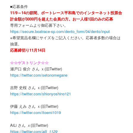
■応募条件
11/9～14の節間、ボートレース平和島でのインターネット投票合
計金額が3000円を超えた会員の方。お一人様1回のみの応募
専用フォームより御応募下さい。
https://secure.boatrace-sp.com/dento_form/04/dento/input
※希望賞品名欄にサイズをご記入ください。応募者多数の場合は
抽選。
応募締切り11月14
日
☆☆ゲストリンク☆☆
瀬戸口 俊介 さん ｘ(旧Twitter)
https://twitter.com/setonomegane
吉野 史桜 さん ｘ(旧Twitter)
https://twitter.com/shionyoshino121
伊藤 えみ さん ｘ(旧Twitter)
https://twitter.com/itoemi1019
AiLi さん
ｘ
(旧Twitter)
https://twitter.com/aili_1129