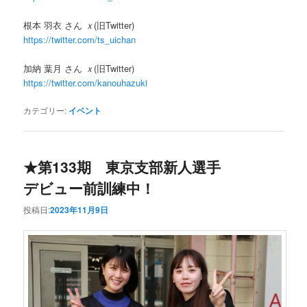
根本 羽衣 さん
ｘ
(旧Twitter)
https://twitter.com/ts_uichan
加納 葉月 さん
ｘ
(旧Twitter)
https://twitter.com/kanouhazuki
カテゴリー:
イベント
★第133期 東京支部新人選手
デビュー前訓練中！
投稿日:
2023年11月9日