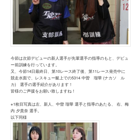
今節は次節デビューの新人選手が先輩選手の指導のもと、デビュ
ー前訓練を行っています。
又、今節14日最終日、第10レース終了後、第11レース発売中に
競走水面で、レスキュー艇上での5314 中曽 瑠華 (ナカソ ル
カ) 選手の選手紹介があります！
皆様のご声援をお願い致しますね！
※1枚目写真は左、新人、中曽 瑠華 選手と指導のあたる、 右、梅
内 夕貴奈 選手。
以下同様