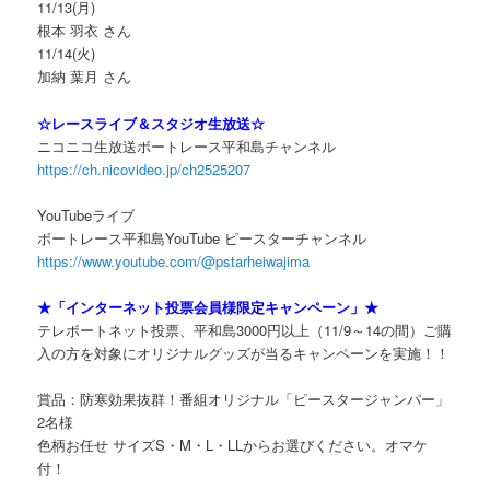
11/13(月)
根本 羽衣 さん
11/14(火)
加納 葉月 さん
☆レースライブ＆スタジオ生放送☆
ニコニコ生放送ボートレース平和島チャンネル
https://ch.nicovideo.jp/ch2525207
YouTubeライブ
ボートレース平和島YouTube ピースターチャンネル
https://www.youtube.com/@pstarheiwajima
★「インターネット投票会員様限定キャンペーン」★
テレボートネット投票、平和島3000円以上（11/9～14の間）ご購
入の方を対象にオリジナルグッズが当るキャンペーンを実施！！
賞品：防寒効果抜群！番組オリジナル「ピースタージャンパー」
2名様
色柄お任せ サイズS・M・L・LLからお選びください。オマケ
付！