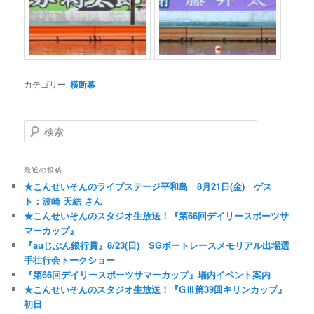
カテゴリー:
横断幕
検索
最近の投稿
★こんせいそんのライブステージ平和島 8月21日(金) ゲス
ト：波崎 天結 さん
★こんせいそんのスタジオ生放送！『第66回デイリースポーツサ
マーカップ』
『auじぶん銀行賞』8/23(日) SGボートレースメモリアル出場選
手壮行会トークショー
『第66回デイリースポーツサマーカップ』場内イベント案内
★こんせいそんのスタジオ生放送！『GⅢ第39回キリンカップ』
初日