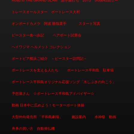
トレースオールスター ボートレース大村
オンボードカメラ 阿波 勝哉選手
スタート写真
ピースター食べ歩記
ペアボート試乗会
ヘイワジマ ヘルメット コレクション
ボートピア横浜ご紹介 ～ピースター訪問記～
ボートレースを支える人たち
ボートレース平和島 駐車場
ボートレース平和島オリジナル応援ソング「水しぶきの向こう」
予想屋さん ☆ボートレース平和島アドバイザー☆
動画 日本中に広めよう！モーターボート体操
大型外向発売所 「平和島劇場」
施設案内
水神祭 動画
舟券の買い方 自動発払機