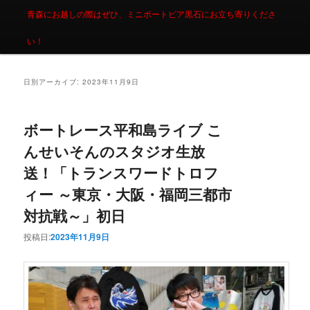
青森にお越しの際はぜひ、ミニボートピア黒石にお立ち寄りくださ
い！
日別アーカイブ:
2023年11月9日
ボートレース平和島ライブ こ
んせいそんのスタジオ生放
送！「トランスワードトロフ
ィー ～東京・大阪・福岡三都市
対抗戦～」初日
投稿日:
2023年11月9日