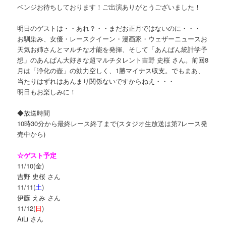
ベンジお待ちしております！ご出演ありがとうございました！
明日のゲストは・・あれ？・・まだお正月ではないのに・・・
お馴染み、女優・レースクイーン・漫画家・ウェザーニュースお
天気お姉さんとマルチな才能を発揮、そして「あんぱん統計学予
想」のあんぱん大好きな超マルチタレント吉野 史桜 さん。前回8
月は「浄化の壺」の効力空しく、1勝マイナス収支。でもまあ、
当たりはずれはあんまり関係ないですからねえ・・・
明日もお楽しみに！
◆放送時間
10時30分から最終レース終了まで(スタジオ生放送は第7レース発
売中から)
☆ゲスト予定
11/10(金)
吉野 史桜 さん
11/11(
土
)
伊藤 えみ さん
11/12(
日
)
AiLi さん