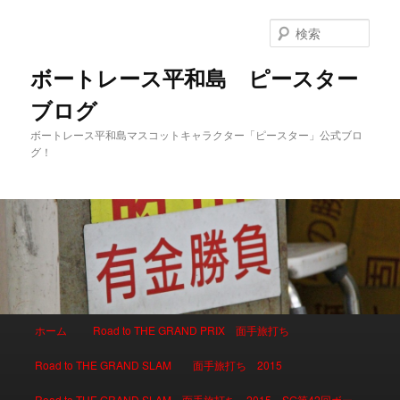
検
索
ボートレース平和島 ピースター
ブログ
ボートレース平和島マスコットキャラクター「ピースター」公式ブロ
グ！
メインメニュー
ホーム
Road to THE GRAND PRIX 面手旅打ち
メインコンテンツへ移動
サブコンテンツへ移動
Road to THE GRAND SLAM 面手旅打ち 2015
Road to THE GRAND SLAM 面手旅打ち 2015 SG第42回ボー