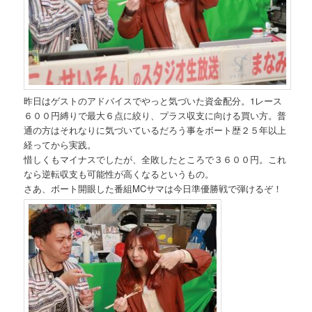
昨日はゲストのアドバイスでやっと気づいた資金配分。1レース
６００円縛りで最大６点に絞り、プラス収支に向ける買い方。普
通の方はそれなりに気づいているだろう事をボート歴２５年以上
経ってから実践。
惜しくもマイナスでしたが、全敗したところで３６００円。これ
なら逆転収支も可能性が高くなるというもの。
さあ、ボート開眼した番組MCサマは今日準優勝戦で弾けるぞ！