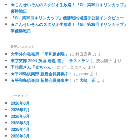
★こんせいそんのスタジオ生放送！『GⅢ第39回キリンカップ』
優勝戦日
『GⅢ第39回キリンカップ』優勝戦出場選手公開インタビュー
★こんせいそんのスタジオ生放送！『GⅢ第39回キリンカップ』
準優勝戦日
最近のコメント
大型外向発売所 「平和島劇場」
に
村田康男
より
東京支部 2994 茂垣 達也 選手 ラストラン
に
茂垣朗子
より
予想屋さん「金ちゃん」
に
ピッコロさん
より
★平和島倶楽部 新規会員募集中！
に
pstar
より
★平和島倶楽部 新規会員募集中！
に
大崎 正
より
アーカイブ
2026年8月
2026年7月
2026年6月
2026年5月
2026年4月
2026年3月