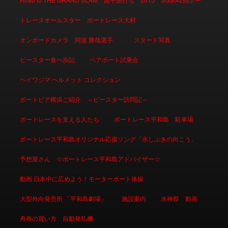
トレースオールスター ボートレース大村
オンボードカメラ 阿波 勝哉選手
スタート写真
ピースター食べ歩記
ペアボート試乗会
ヘイワジマ ヘルメット コレクション
ボートピア横浜ご紹介 ～ピースター訪問記～
ボートレースを支える人たち
ボートレース平和島 駐車場
ボートレース平和島オリジナル応援ソング「水しぶきの向こう」
予想屋さん ☆ボートレース平和島アドバイザー☆
動画 日本中に広めよう！モーターボート体操
大型外向発売所 「平和島劇場」
施設案内
水神祭 動画
舟券の買い方 自動発払機