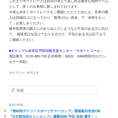
これまでボートレースは自分の考えで楽しめる健全な知的ゲーム
として、多くのお客様に親しまれております。
今後も末永くボートレースをご愛顧いただくためにも、舟券の購
入は
20
歳以上になってから「無理のない資金」で「余裕をもっ
て」お楽しみください。
勝舟投票券の購入にのめり込んでしまうなど不安のある方に向け
て、 相談窓口を設けておりますので、不安のある方は以下まで
ご連絡ください。
■ギャンブル依存症予防回復支援センター「サポートコール」
電話番号：
0120-683-705
応対時間：
365
日
24
時間受付
(
カウン
セラー常駐
)
カテゴリー:
イベント
検索
最近の投稿
『第66回デイリースポーツサマーカップ』開催案内告知CM
『GⅢ第39回キリンカップ』優勝3898 平田 忠則 選手！！