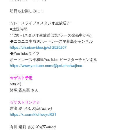
明日もお楽しみに！
☆レースライブ＆スタジオ生放送☆
■放送時間
11:30～(スタジオ生放送は第7レース発売中から)
◆ニコニコ生放送ボートレース平和島チャンネル
https://ch.nicovideo.jp/ch2525207
◆YouTubeライブ
ボートレース平和島YouTube ピースターチャンネル
https://www.youtube.com/@pstarheiwajima
☆ゲスト予定
5/8(木)
諸塚 香奈実 さん
☆ゲストリンク☆
吉瀬 結
さん X(旧Twitter)
https://x.com/kichiseyui621
有川 燈莉
さん X(旧Twitter)