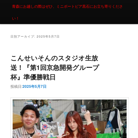
青森にお越しの際はぜひ、ミニボートピア黒石にお立ち寄りくださ
い！
日別アーカイブ:
2025年5月7日
こんせいそんのスタジオ生放
送！『第1回京急開発グループ
杯』準優勝戦日
投稿日:
2025年5月7日