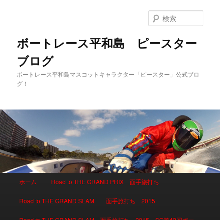
検
索
ボートレース平和島 ピースター
ブログ
ボートレース平和島マスコットキャラクター「ピースター」公式ブロ
グ！
メインメニュー
ホーム
Road to THE GRAND PRIX 面手旅打ち
メインコンテンツへ移動
サブコンテンツへ移動
Road to THE GRAND SLAM 面手旅打ち 2015
Road to THE GRAND SLAM 面手旅打ち 2015 SG第42回ボー