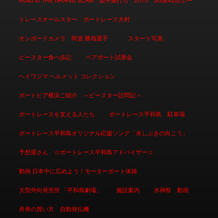
トレースオールスター ボートレース大村
オンボードカメラ 阿波 勝哉選手
スタート写真
ピースター食べ歩記
ペアボート試乗会
ヘイワジマ ヘルメット コレクション
ボートピア横浜ご紹介 ～ピースター訪問記～
ボートレースを支える人たち
ボートレース平和島 駐車場
ボートレース平和島オリジナル応援ソング「水しぶきの向こう」
予想屋さん ☆ボートレース平和島アドバイザー☆
動画 日本中に広めよう！モーターボート体操
大型外向発売所 「平和島劇場」
施設案内
水神祭 動画
舟券の買い方 自動発払機