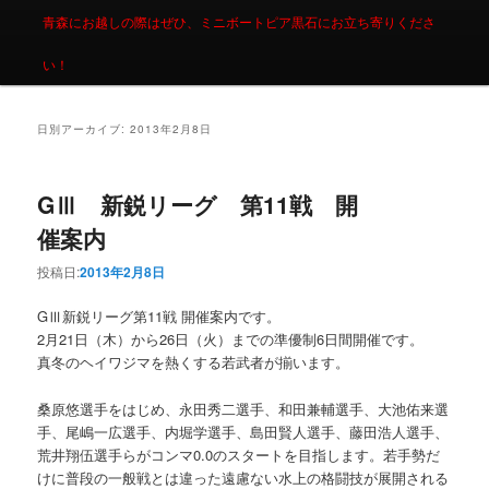
青森にお越しの際はぜひ、ミニボートピア黒石にお立ち寄りくださ
い！
日別アーカイブ:
2013年2月8日
GⅢ 新鋭リーグ 第11戦 開
催案内
投稿日:
2013年2月8日
GⅢ新鋭リーグ第11戦 開催案内です。
2月21日（木）から26日（火）までの準優制6日間開催です。
真冬のヘイワジマを熱くする若武者が揃います。
桑原悠選手をはじめ、永田秀二選手、和田兼輔選手、大池佑来選
手、尾嶋一広選手、内堀学選手、島田賢人選手、藤田浩人選手、
荒井翔伍選手らがコンマ0.0のスタートを目指します。若手勢だ
けに普段の一般戦とは違った遠慮ない水上の格闘技が展開される