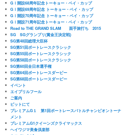
GⅠ開設68周年記念トーキョー・ベイ・カップ
GⅠ開設69周年記念 トーキョー・ベイ・カップ
GⅠ開設70周年記念 トーキョー・ベイ・カップ
GⅠ開設71周年記念トーキョー・ベイ・カップ
Road to THE GRAND SLAM 面手旅打ち 2015
SG SGグランプリ(賞金王決定戦)
SG第48回総理大臣杯
SG第51回ボートレースクラシック
SG第55回ボートレースクラシック
SG第58回ボートレースクラシック
SG第60回全日本選手権
SG第64回ボートレースダービー
SG第68回ボートレースダービー
イベント
エイプリルフール
ご案内
ピットにて
プレミアムG１ 第1回ボートレースバトルチャンピオントーナ
メント
プレミアムG1クイーンズクライマックス
ヘイワジマ美食倶楽部