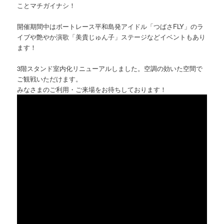
ことマチガイナシ！
開催期間中はボートレース平和島発アイドル「つばさFLY」のラ
イブや艶やか演歌「美貴じゅん子」ステージなどイベントもあり
ます！
3階スタンド室内化リニューアルしました。空調の効いた空間で
ご観戦いただけます。
みなさまのご利用・ご来場をお待ちしております！