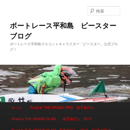
検
索
ボートレース平和島 ピースター
ブログ
ボートレース平和島マスコットキャラクター「ピースター」公式ブロ
グ！
メインメニュー
ホーム
Road to THE GRAND PRIX 面手旅打ち
メインコンテンツへ移動
サブコンテンツへ移動
Road to THE GRAND SLAM 面手旅打ち 2015
Road to THE GRAND SLAM 面手旅打ち 2015 SG第42回ボー