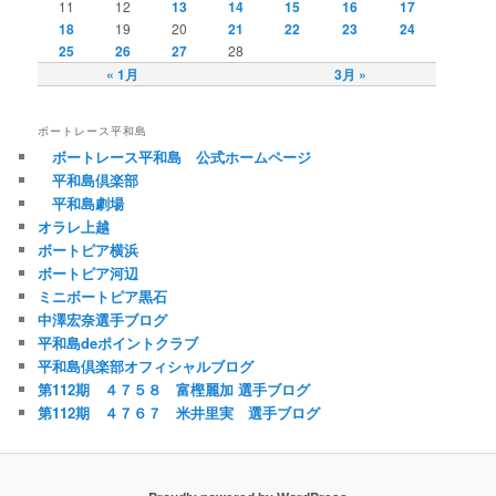
11
12
13
14
15
16
17
18
19
20
21
22
23
24
25
26
27
28
« 1月
3月 »
ボートレース平和島
ボートレース平和島 公式ホームページ
平和島倶楽部
平和島劇場
オラレ上越
ボートピア横浜
ボートピア河辺
ミニボートピア黒石
中澤宏奈選手ブログ
平和島deポイントクラブ
平和島倶楽部オフィシャルブログ
第112期 ４７５８ 富樫麗加 選手ブログ
第112期 ４７６７ 米井里実 選手ブログ