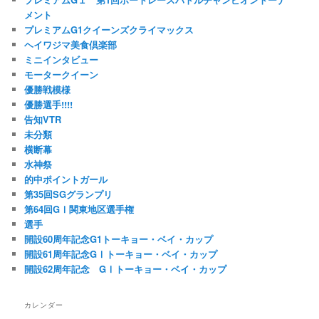
メント
プレミアムG1クイーンズクライマックス
ヘイワジマ美食倶楽部
ミニインタビュー
モータークイーン
優勝戦模様
優勝選手!!!!
告知VTR
未分類
横断幕
水神祭
的中ポイントガール
第35回SGグランプリ
第64回GⅠ関東地区選手権
選手
開設60周年記念G1トーキョー・ベイ・カップ
開設61周年記念GⅠトーキョー・ベイ・カップ
開設62周年記念 GⅠトーキョー・ベイ・カップ
カレンダー