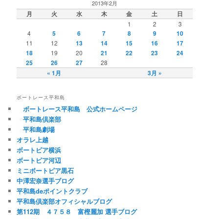
2013年2月
月
火
水
木
金
土
日
1
2
3
4
5
6
7
8
9
10
11
12
13
14
15
16
17
18
19
20
21
22
23
24
25
26
27
28
« 1月
3月 »
ボートレース平和島
ボートレース平和島 公式ホームページ
平和島倶楽部
平和島劇場
オラレ上越
ボートピア横浜
ボートピア河辺
ミニボートピア黒石
中澤宏奈選手ブログ
平和島deポイントクラブ
平和島倶楽部オフィシャルブログ
第112期 ４７５８ 富樫麗加 選手ブログ