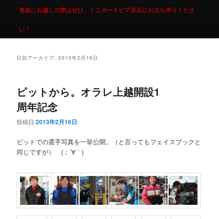
青森にお越しの際はぜひ、ミニボートピア黒石にお立ち寄りくださ
い！
日別アーカイブ:
2013年2月16日
ピットから。オラレ上越開設1
周年記念
投稿日:
2013年2月16日
ピットでの選手写真を一挙公開。（と言ってもフェイスブックと
同じですが） (；´∀｀)