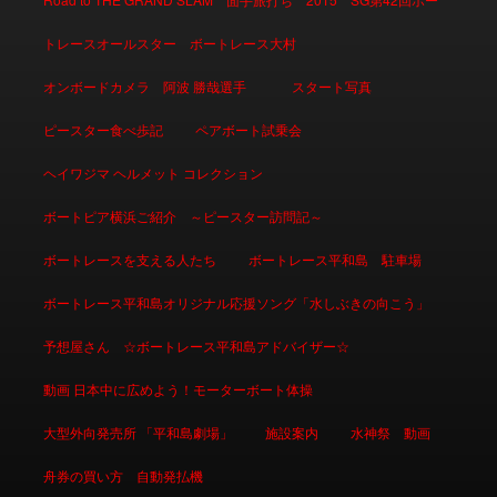
トレースオールスター ボートレース大村
オンボードカメラ 阿波 勝哉選手
スタート写真
ピースター食べ歩記
ペアボート試乗会
ヘイワジマ ヘルメット コレクション
ボートピア横浜ご紹介 ～ピースター訪問記～
ボートレースを支える人たち
ボートレース平和島 駐車場
ボートレース平和島オリジナル応援ソング「水しぶきの向こう」
予想屋さん ☆ボートレース平和島アドバイザー☆
動画 日本中に広めよう！モーターボート体操
大型外向発売所 「平和島劇場」
施設案内
水神祭 動画
舟券の買い方 自動発払機