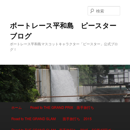
検
索
ボートレース平和島 ピースター
ブログ
ボートレース平和島マスコットキャラクター「ピースター」公式ブロ
グ！
メインメニュー
ホーム
Road to THE GRAND PRIX 面手旅打ち
メインコンテンツへ移動
サブコンテンツへ移動
Road to THE GRAND SLAM 面手旅打ち 2015
Road to THE GRAND SLAM 面手旅打ち 2015 SG第42回ボー