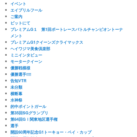
イベント
エイプリルフール
ご案内
ピットにて
プレミアムG１ 第1回ボートレースバトルチャンピオントーナ
メント
プレミアムG1クイーンズクライマックス
ヘイワジマ美食倶楽部
ミニインタビュー
モータークイーン
優勝戦模様
優勝選手!!!!
告知VTR
未分類
横断幕
水神祭
的中ポイントガール
第35回SGグランプリ
第64回GⅠ関東地区選手権
選手
開設60周年記念G1トーキョー・ベイ・カップ