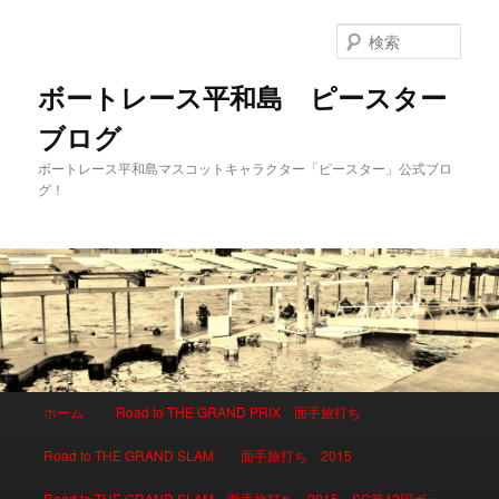
検
索
ボートレース平和島 ピースター
ブログ
ボートレース平和島マスコットキャラクター「ピースター」公式ブロ
グ！
メインメニュー
ホーム
Road to THE GRAND PRIX 面手旅打ち
メインコンテンツへ移動
サブコンテンツへ移動
Road to THE GRAND SLAM 面手旅打ち 2015
Road to THE GRAND SLAM 面手旅打ち 2015 SG第42回ボー