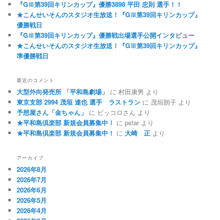
『GⅢ第39回キリンカップ』優勝3898 平田 忠則 選手！！
★こんせいそんのスタジオ生放送！『GⅢ第39回キリンカップ』
優勝戦日
『GⅢ第39回キリンカップ』優勝戦出場選手公開インタビュー
★こんせいそんのスタジオ生放送！『GⅢ第39回キリンカップ』
準優勝戦日
最近のコメント
大型外向発売所 「平和島劇場」
に
村田康男
より
東京支部 2994 茂垣 達也 選手 ラストラン
に
茂垣朗子
より
予想屋さん「金ちゃん」
に
ピッコロさん
より
★平和島倶楽部 新規会員募集中！
に
pstar
より
★平和島倶楽部 新規会員募集中！
に
大崎 正
より
アーカイブ
2026年8月
2026年7月
2026年6月
2026年5月
2026年4月