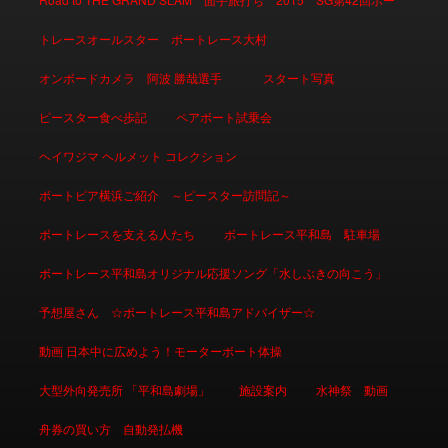
トレースオールスター ボートレース大村
オンボードカメラ 阿波 勝哉選手
スタート写真
ピースター食べ歩記
ペアボート試乗会
ヘイワジマ ヘルメット コレクション
ボートピア横浜ご紹介 ～ピースター訪問記～
ボートレースを支える人たち
ボートレース平和島 駐車場
ボートレース平和島オリジナル応援ソング「水しぶきの向こう」
予想屋さん ☆ボートレース平和島アドバイザー☆
動画 日本中に広めよう！モーターボート体操
大型外向発売所 「平和島劇場」
施設案内
水神祭 動画
舟券の買い方 自動発払機