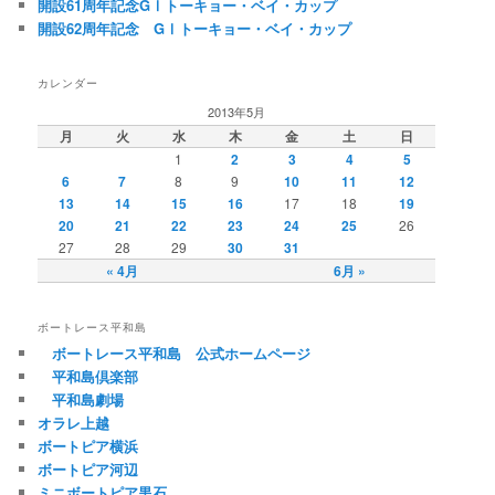
開設61周年記念GⅠトーキョー・ベイ・カップ
開設62周年記念 GⅠトーキョー・ベイ・カップ
カレンダー
2013年5月
月
火
水
木
金
土
日
1
2
3
4
5
6
7
8
9
10
11
12
13
14
15
16
17
18
19
20
21
22
23
24
25
26
27
28
29
30
31
« 4月
6月 »
ボートレース平和島
ボートレース平和島 公式ホームページ
平和島倶楽部
平和島劇場
オラレ上越
ボートピア横浜
ボートピア河辺
ミニボートピア黒石