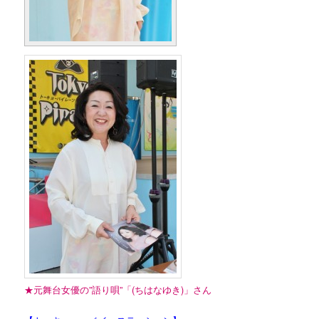
★元舞台女優の”語り唄”「(ちはなゆき)」さん