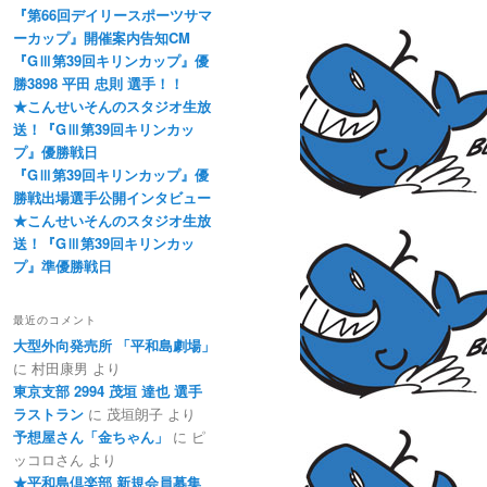
『第66回デイリースポーツサマ
ーカップ』開催案内告知CM
『GⅢ第39回キリンカップ』優
勝3898 平田 忠則 選手！！
★こんせいそんのスタジオ生放
送！『GⅢ第39回キリンカッ
プ』優勝戦日
『GⅢ第39回キリンカップ』優
勝戦出場選手公開インタビュー
★こんせいそんのスタジオ生放
送！『GⅢ第39回キリンカッ
プ』準優勝戦日
最近のコメント
大型外向発売所 「平和島劇場」
に
村田康男
より
東京支部 2994 茂垣 達也 選手
ラストラン
に
茂垣朗子
より
予想屋さん「金ちゃん」
に
ピ
ッコロさん
より
★平和島倶楽部 新規会員募集