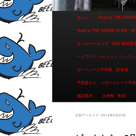
メインメニュー
ホーム
Road to THE GR
メインコンテンツへ移動
サブコンテンツへ移動
Road to THE GRAND 
オンボードカメラ 阿波 勝哉
ヘイワジマ ヘルメット コレクシ
ボートレース平和島 駐車場
予想屋さん ☆ボートレース平
施設案内
水神祭 動画
日別アーカイブ:
2013年5月20日