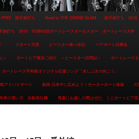
AND PRIX 面手旅打ち
Road to THE GRAND SLAM 面手旅打ち 2015
SLAM 面手旅打ち 2015 SG第42回ボートレースオールスター ボートレース大村
選手
スタート写真
ピースター食べ歩記
ペアボート試乗会
ョン
ボートピア横浜ご紹介 ～ピースター訪問記～
ボートレース
ボートレース平和島オリジナル応援ソング「水しぶきの向こう」
和島アドバイザー☆
動画 日本中に広めよう！モーターボート体操
大
舟券の買い方 自動発払機
青森にお越しの際はぜひ、ミニボートピア黒