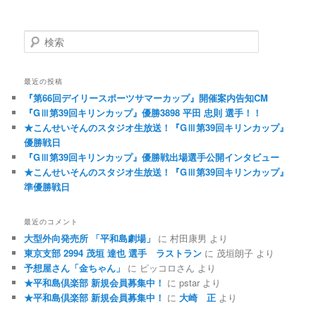
検索
最近の投稿
『第66回デイリースポーツサマーカップ』開催案内告知CM
『GⅢ第39回キリンカップ』優勝3898 平田 忠則 選手！！
★こんせいそんのスタジオ生放送！『GⅢ第39回キリンカップ』
優勝戦日
『GⅢ第39回キリンカップ』優勝戦出場選手公開インタビュー
★こんせいそんのスタジオ生放送！『GⅢ第39回キリンカップ』
準優勝戦日
最近のコメント
大型外向発売所 「平和島劇場」
に
村田康男
より
東京支部 2994 茂垣 達也 選手 ラストラン
に
茂垣朗子
より
予想屋さん「金ちゃん」
に
ピッコロさん
より
★平和島倶楽部 新規会員募集中！
に
pstar
より
★平和島倶楽部 新規会員募集中！
に
大崎 正
より