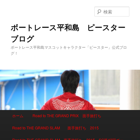
検
索
ボートレース平和島 ピースター
ブログ
ボートレース平和島マスコットキャラクター「ピースター」公式ブロ
グ！
メインメニュー
ホーム
Road to THE GRAND PRIX 面手旅打ち
メインコンテンツへ移動
サブコンテンツへ移動
Road to THE GRAND SLAM 面手旅打ち 2015
Road to THE GRAND SLAM 面手旅打ち 2015 SG第42回ボー