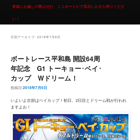
青森にお越しの際はぜひ、ミニボートピア黒石にお立ち寄りくださ
い！
日別アーカイブ:
2018年7月6日
ボートレース平和島 開設64周
年記念 G1 トーキョー･ベイ･
カップ Wドリーム！
投稿日:
2018年7月6日
いよいよ次節はベイカップ！初日、2日目とドリーム戦が行われ
ますよお！