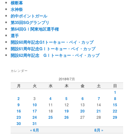
横断幕
水神祭
的中ポイントガール
第35回SGグランプリ
第64回GⅠ関東地区選手権
選手
開設60周年記念G1トーキョー・ベイ・カップ
開設61周年記念GⅠトーキョー・ベイ・カップ
開設62周年記念 GⅠトーキョー・ベイ・カップ
カレンダー
2018年7月
月
火
水
木
金
土
日
1
2
3
4
5
6
7
8
9
10
11
12
13
14
15
16
17
18
19
20
21
22
23
24
25
26
27
28
29
30
31
« 6月
8月 »