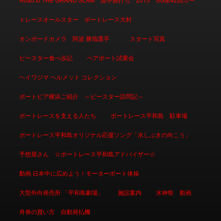
トレースオールスター ボートレース大村
オンボードカメラ 阿波 勝哉選手
スタート写真
ピースター食べ歩記
ペアボート試乗会
ヘイワジマ ヘルメット コレクション
ボートピア横浜ご紹介 ～ピースター訪問記～
ボートレースを支える人たち
ボートレース平和島 駐車場
ボートレース平和島オリジナル応援ソング「水しぶきの向こう」
予想屋さん ☆ボートレース平和島アドバイザー☆
動画 日本中に広めよう！モーターボート体操
大型外向発売所 「平和島劇場」
施設案内
水神祭 動画
舟券の買い方 自動発払機