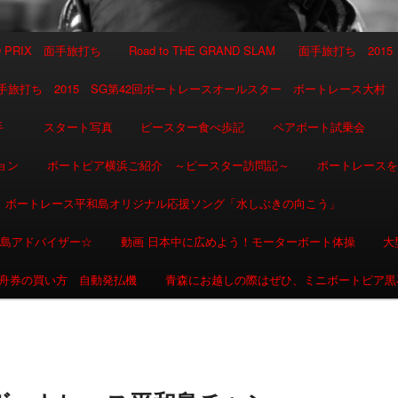
AND PRIX 面手旅打ち
Road to THE GRAND SLAM 面手旅打ち 2015
SLAM 面手旅打ち 2015 SG第42回ボートレースオールスター ボートレース大村
選手
スタート写真
ピースター食べ歩記
ペアボート試乗会
ョン
ボートピア横浜ご紹介 ～ピースター訪問記～
ボートレース
ボートレース平和島オリジナル応援ソング「水しぶきの向こう」
和島アドバイザー☆
動画 日本中に広めよう！モーターボート体操
大
舟券の買い方 自動発払機
青森にお越しの際はぜひ、ミニボートピア黒