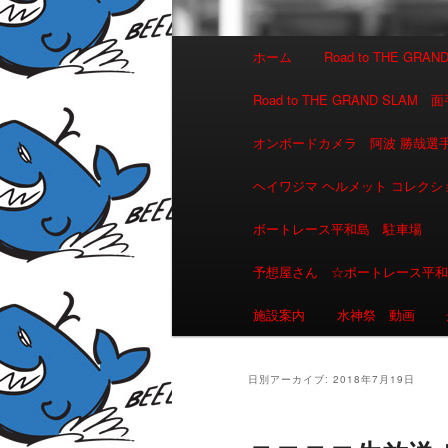
メインメニュー
ホーム
Road to THE GR
メインコンテンツへ移動
サブコンテンツへ移動
Road to THE GRAND 
オンボードカメラ 阿波 勝哉
ヘイワジマ ヘルメット コレクシ
ボートレース平和島 駐車場
予想屋さん ☆ボートレース平
施設案内
水神祭 動画
日別アーカイブ:
2018年7月19日