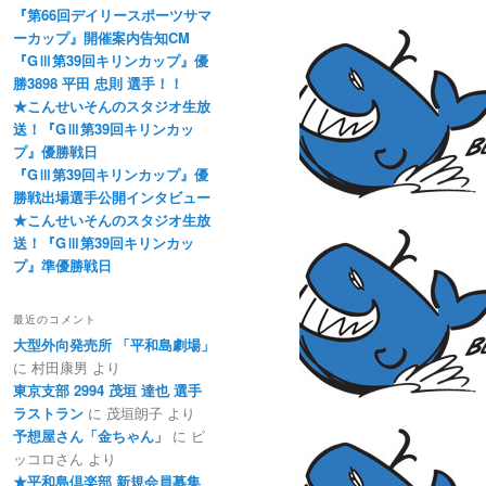
『第66回デイリースポーツサマ
ーカップ』開催案内告知CM
『GⅢ第39回キリンカップ』優
勝3898 平田 忠則 選手！！
★こんせいそんのスタジオ生放
送！『GⅢ第39回キリンカッ
プ』優勝戦日
『GⅢ第39回キリンカップ』優
勝戦出場選手公開インタビュー
★こんせいそんのスタジオ生放
送！『GⅢ第39回キリンカッ
プ』準優勝戦日
最近のコメント
大型外向発売所 「平和島劇場」
に
村田康男
より
東京支部 2994 茂垣 達也 選手
ラストラン
に
茂垣朗子
より
予想屋さん「金ちゃん」
に
ピ
ッコロさん
より
★平和島倶楽部 新規会員募集