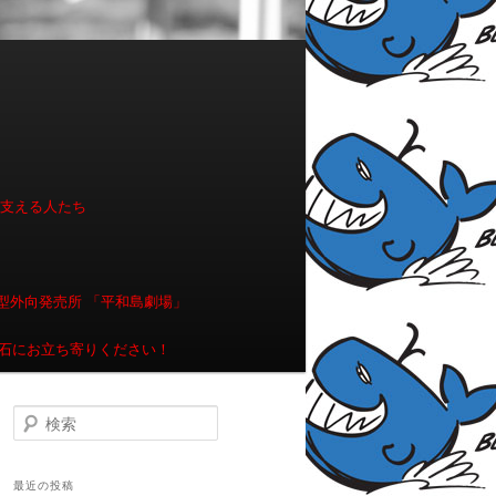
を支える人たち
型外向発売所 「平和島劇場」
石にお立ち寄りください！
検索
最近の投稿