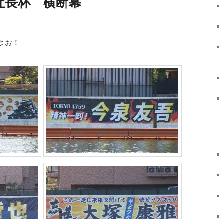
社長杯 横断幕
よお！