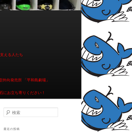
を支える人たち
型外向発売所 「平和島劇場」
石にお立ち寄りください！
検索
最近の投稿