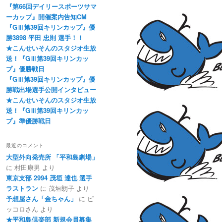
『第66回デイリースポーツサマ
ーカップ』開催案内告知CM
『GⅢ第39回キリンカップ』優
勝3898 平田 忠則 選手！！
★こんせいそんのスタジオ生放
送！『GⅢ第39回キリンカッ
プ』優勝戦日
『GⅢ第39回キリンカップ』優
勝戦出場選手公開インタビュー
★こんせいそんのスタジオ生放
送！『GⅢ第39回キリンカッ
プ』準優勝戦日
最近のコメント
大型外向発売所 「平和島劇場」
に
村田康男
より
東京支部 2994 茂垣 達也 選手
ラストラン
に
茂垣朗子
より
予想屋さん「金ちゃん」
に
ピ
ッコロさん
より
★平和島倶楽部 新規会員募集