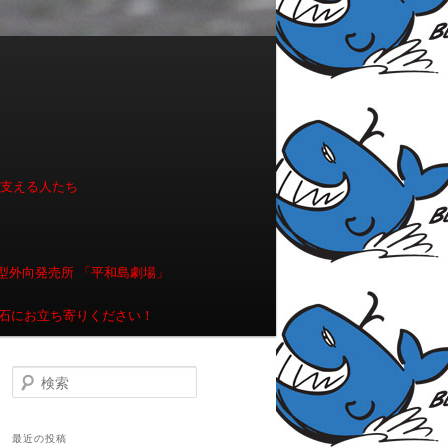
を支える人たち
型外向発売所 「平和島劇場」
石にお立ち寄りください！
検索
最近の投稿