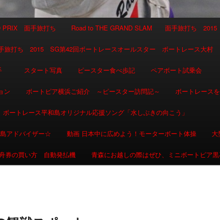
AND PRIX 面手旅打ち
Road to THE GRAND SLAM 面手旅打ち 2015
SLAM 面手旅打ち 2015 SG第42回ボートレースオールスター ボートレース大村
選手
スタート写真
ピースター食べ歩記
ペアボート試乗会
ョン
ボートピア横浜ご紹介 ～ピースター訪問記～
ボートレース
ボートレース平和島オリジナル応援ソング「水しぶきの向こう」
和島アドバイザー☆
動画 日本中に広めよう！モーターボート体操
大
舟券の買い方 自動発払機
青森にお越しの際はぜひ、ミニボートピア黒