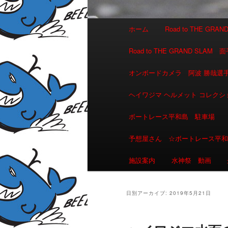
メインメニュー
ホーム
Road to THE GR
メインコンテンツへ移動
サブコンテンツへ移動
Road to THE GRAND 
オンボードカメラ 阿波 勝哉
ヘイワジマ ヘルメット コレクシ
ボートレース平和島 駐車場
予想屋さん ☆ボートレース平
施設案内
水神祭 動画
日別アーカイブ:
2019年5月21日