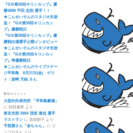
『GⅢ第39回キリンカップ』優
勝3898 平田 忠則 選手！！
★こんせいそんのスタジオ生放
送！『GⅢ第39回キリンカッ
プ』優勝戦日
『GⅢ第39回キリンカップ』優
勝戦出場選手公開インタビュー
★こんせいそんのスタジオ生放
送！『GⅢ第39回キリンカッ
プ』準優勝戦日
★こんせいそんのライブステー
ジ平和島 8月21日(金) ゲス
ト：波崎 天結 さん
最近のコメント
大型外向発売所 「平和島劇場」
に
村田康男
より
東京支部 2994 茂垣 達也 選手
ラストラン
に
茂垣朗子
より
予想屋さん「金ちゃん」
に
ピ
ッコロさん
より