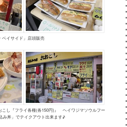
 ベイサイド」店頭販売
おこし『フライ各種(各150円)』 ヘイワジマソウルフー
込み丼」でテイクアウト出来ます♪