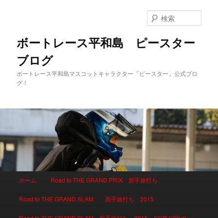
検
索
ボートレース平和島 ピースター
ブログ
ボートレース平和島マスコットキャラクター「ピースター」公式ブロ
グ！
メインメニュー
ホーム
Road to THE GRAND PRIX 面手旅打ち
メインコンテンツへ移動
サブコンテンツへ移動
Road to THE GRAND SLAM 面手旅打ち 2015
Road to THE GRAND SLAM 面手旅打ち 2015 SG第42回ボー