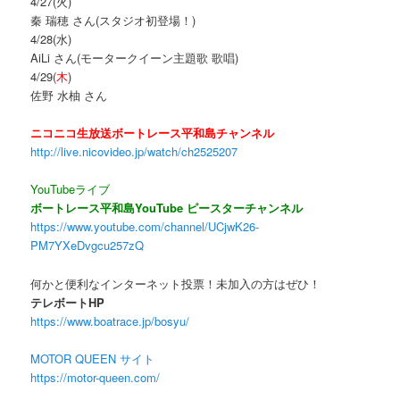
4/27(火)
秦 瑞穂 さん(スタジオ初登場！)
4/28(水)
AiLi さん(モータークイーン主題歌 歌唱)
4/29(
木
)
佐野 水柚 さん
ニコニコ生放送ボートレース平和島チャンネル
http://live.nicovideo.jp/watch/ch2525207
YouTubeライブ
ボートレース平和島YouTube ピースターチャンネル
https://www.youtube.com/channel/UCjwK26-
PM7YXeDvgcu257zQ
何かと便利なインターネット投票！未加入の方はぜひ！
テレボートHP
https://www.boatrace.jp/bosyu/
MOTOR QUEEN サイト
https://motor-queen.com/