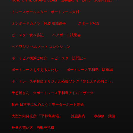
トレースオールスター ボートレース大村
オンボードカメラ 阿波 勝哉選手
スタート写真
ピースター食べ歩記
ペアボート試乗会
ヘイワジマ ヘルメット コレクション
ボートピア横浜ご紹介 ～ピースター訪問記～
ボートレースを支える人たち
ボートレース平和島 駐車場
ボートレース平和島オリジナル応援ソング「水しぶきの向こう」
予想屋さん ☆ボートレース平和島アドバイザー☆
動画 日本中に広めよう！モーターボート体操
大型外向発売所 「平和島劇場」
施設案内
水神祭 動画
舟券の買い方 自動発払機