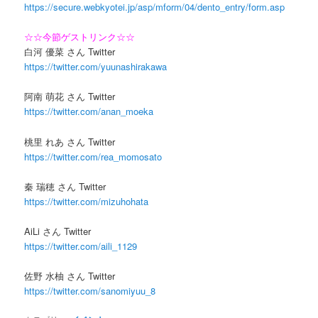
https://secure.webkyotei.jp/asp/mform/04/dento_entry/form.asp
☆☆今節ゲストリンク☆☆
白河 優菜 さん Twitter
https://twitter.com/yuunashirakawa
阿南 萌花 さん Twitter
https://twitter.com/anan_moeka
桃里 れあ さん Twitter
https://twitter.com/rea_momosato
秦 瑞穂 さん Twitter
https://twitter.com/mizuhohata
AiLi さん Twitter
https://twitter.com/aili_1129
佐野 水柚 さん Twitter
https://twitter.com/sanomiyuu_8