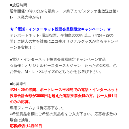
■放送時間
通常開催10時30分から最終レース終了まで(スタジオ生放送は第7
レース発売中から)
★「電話・インターネット投票会員様限定キャンペーン」★
テレボートネット･電話投票、平和島3000円以上（4/24～29の
間）ご購入の方を対象にニコ生オリジナルグッズが当るキャンペ
ーンを実施！！
■電話・インターネット投票会員様限定キャンペーン賞品
☆新作！オリジナルピースタースカジャン たったの2名様。色
お任せ。M・Ｌ・XLサイズのどちらかをお選び下さい。
■応募条件
4/24～29の節間、ボートレース平和島での電話・インターネット
投票合計金額が3000円を超えた電話投票会員の方。お一人様1回
のみの応募。
専用フォームより御応募下さい。
※希望賞品名欄にご希望の賞品名をご入力下さい。応募者多数の
場合は抽選。
応募締切り4月29日