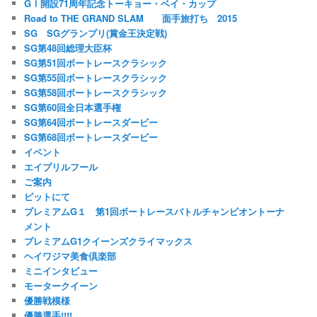
GⅠ開設71周年記念トーキョー・ベイ・カップ
Road to THE GRAND SLAM 面手旅打ち 2015
SG SGグランプリ(賞金王決定戦)
SG第48回総理大臣杯
SG第51回ボートレースクラシック
SG第55回ボートレースクラシック
SG第58回ボートレースクラシック
SG第60回全日本選手権
SG第64回ボートレースダービー
SG第68回ボートレースダービー
イベント
エイプリルフール
ご案内
ピットにて
プレミアムG１ 第1回ボートレースバトルチャンピオントーナ
メント
プレミアムG1クイーンズクライマックス
ヘイワジマ美食倶楽部
ミニインタビュー
モータークイーン
優勝戦模様
優勝選手!!!!