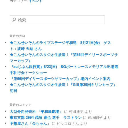
カテゴリー:
イベント
検索
最近の投稿
★こんせいそんのライブステージ平和島 8月21日(金) ゲス
ト：波崎 天結 さん
★こんせいそんのスタジオ生放送！『第66回デイリースポーツサ
マーカップ』
『auじぶん銀行賞』8/23(日) SGボートレースメモリアル出場選
手壮行会トークショー
『第66回デイリースポーツサマーカップ』場内イベント案内
★こんせいそんのスタジオ生放送！『GⅢ第39回キリンカップ』
初日
最近のコメント
大型外向発売所 「平和島劇場」
に
村田康男
より
東京支部 2994 茂垣 達也 選手 ラストラン
に
茂垣朗子
より
予想屋さん「金ちゃん」
に
ピッコロさん
より