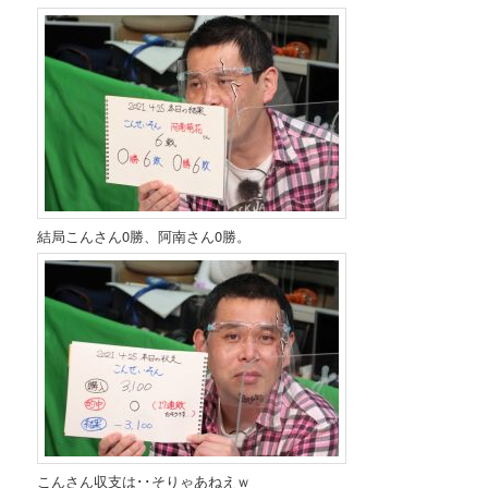
結局こんさん0勝、阿南さん0勝。
こんさん収支は･･そりゃあねえｗ