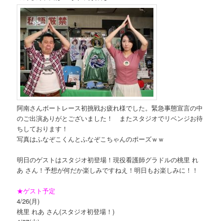
阿南さんボートレース初挑戦お疲れ様でした。緊急事態宣言の中
のご出演ありがとございました！ またスタジオでリベンジお待
ちしております！
写真はふなぞこくんとふなぞこちゃんのポーズｗｗ
明日のゲストはスタジオ初登場！現役看護師グラドルの桃里 れ
あ さん！予想が何だか楽しみですねえ！明日もお楽しみに！！
★ゲスト予定
4/26(月)
桃里 れあ さん(スタジオ初登場！)